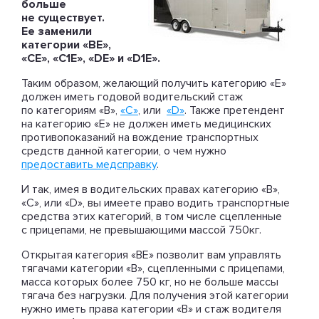
больше
не существует.
Ее заменили
категории «ВЕ»,
«СЕ», «С1Е», «DЕ» и «D1Е».
Таким образом, желающий получить категорию «Е»
должен иметь годовой водительский стаж
по категориям «В»,
«С»
, или
«D»
. Также претендент
на категорию «Е» не должен иметь медицинских
противопоказаний на вождение транспортных
средств данной категории, о чем нужно
предоставить медсправку
.
И так, имея в водительских правах категорию «В»,
«С», или «D», вы имеете право водить транспортные
средства этих категорий, в том числе сцепленные
с прицепами, не превышающими массой 750кг.
Открытая категория «ВЕ» позволит вам управлять
тягачами категории «В», сцепленными с прицепами,
масса которых более 750 кг, но не больше массы
тягача без нагрузки. Для получения этой категории
нужно иметь права категории «В» и стаж водителя