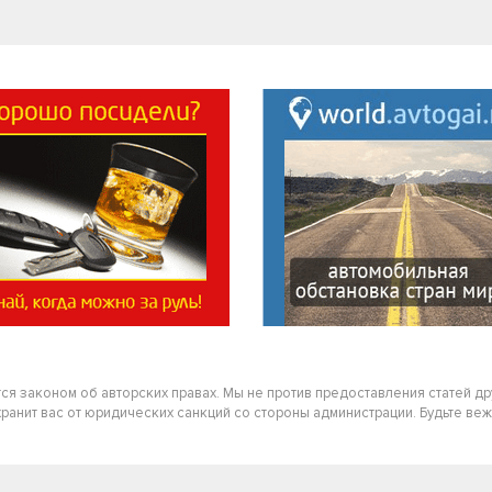
тся законом об авторских правах. Мы не против предоставления статей д
нит вас от юридических санкций со стороны администрации. Будьте вежлив