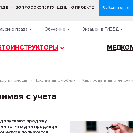
 ПДД
ВОПРОС ЭКСПЕРТУ
ЦЕНЫ
О ПРОЕКТЕ
льские права
Обучение
Экзамен в ГИБДД
ВТОИНСТРУКТОРЫ
МЕДКО
сту в помощь
→
Покупка автомобиля
→
Как продать авто не сним
нимая с учета
 допускают продажу
 на то, что для продавца
роцедура пользуется