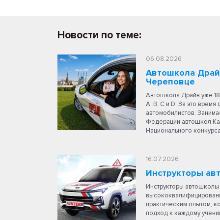
Новости по теме:
06.08.2026
Автошкола Драйв
Череповце
Автошкола Драйв уже 18
A, B, C и D. За это врем
автомобилистов. Занимае
Федерации автошкол Каз
Национального конкурс
16.07.2026
Инструкторы ав
Инструкторы автошколы 
высококвалифицированн
практическим опытом, к
подход к каждому ученик