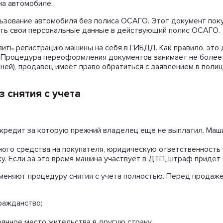
на автомобиле.
ьзование автомобиля без полиса ОСАГО. Этот документ пок
ать свои персональные данные в действующий полис ОСАГО.
ть регистрацию машины на себя в ГИБДД. Как правило, это 
Процедура переоформления документов занимает не более 1 
ней), продавец имеет право обратиться с заявлением в полиц
 снятия с учета
 кредит за которую прежний владелец еще не выплатил. Маши
го средства на покупателя, юридическую ответственность з
. Если за это время машина участвует в ДТП, штраф придет 
меняют процедуру снятия с учета полностью. Перед продаже
ражданство;
оянное место жительства в другую страну.