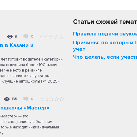
Статьи схожей темат
Правила подачи звуко
8
0
Причины, по которым 
 в Казани и
учет
Что делать, если учас
 лет готовит водителей категорий
я она выпустила более 100 тысяч
т 1-е место в рейтинге
ани и является лауреатом
а «Лучшие автошколы РФ 2025».
135
0
тошколы «Мастер»
«Мастер» — это
ые специалисты с большим
оторые находят индивидуальный
у.