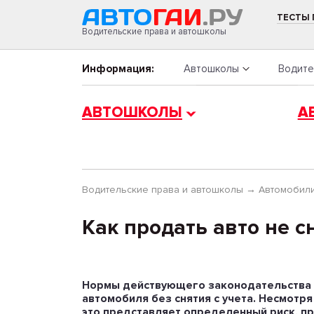
ТЕСТЫ
Водительские права и автошколы
Информация:
Автошколы
Водите
АВТОШКОЛЫ
А
Водительские права и автошколы
→
Автомобили
Как продать авто не с
Нормы действующего законодательства
автомобиля без снятия с учета. Несмотря
это представляет определенный риск, п