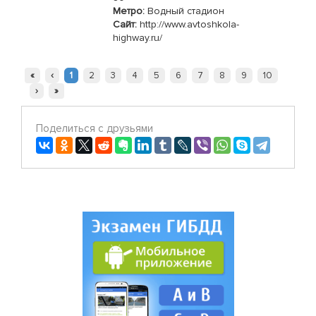
Метро:
Водный стадион
Сайт:
http://www.avtoshkola-
highway.ru/
«
‹
1
2
3
4
5
6
7
8
9
10
›
»
Поделиться с друзьями