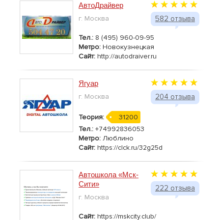
АвтоДрайвер
г. Москва
582 отзыва
Тел.:
8 (495) 960-09-95
Метро:
Новокузнецкая
Сайт:
http://autodraiver.ru
Ягуар
г. Москва
204 отзыва
Теория:
31200
Тел.:
+74992836053
Метро:
Люблино
Сайт:
https://clck.ru/32g25d
Автошкола «Мск-
Сити»
222 отзыва
г. Москва
Сайт:
https://mskcity.club/