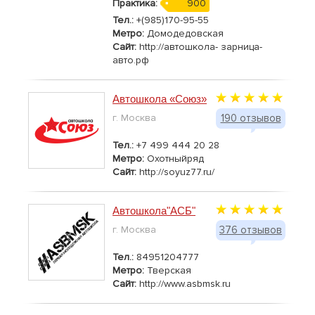
Практика:
900
Тел.:
+(985)170-95-55
Метро:
Домодедовская
Сайт:
http://автошкола- зарница-
авто.рф
Автошкола «Союз»
г. Москва
190 отзывов
Тел.:
+7 499 444 20 28
Метро:
Охотныйряд
Сайт:
http://soyuz77.ru/
Автошкола"АСБ"
г. Москва
376 отзывов
Тел.:
84951204777
Метро:
Тверская
Сайт:
http://www.asbmsk.ru