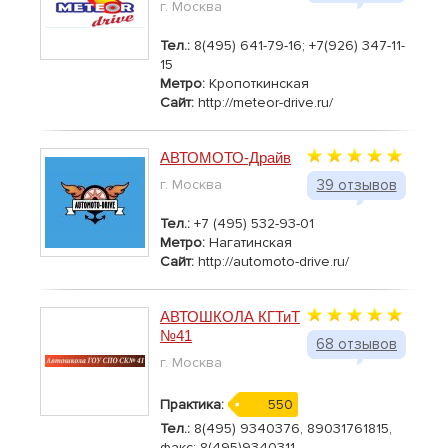
г. Москва
Тел.:
8(495) 641-79-16; +7(926) 347-11-
15
Метро:
Кропоткинская
Сайт:
http://meteor-drive.ru/
АВТОМОТО-Драйв
г. Москва
39 отзывов
Тел.:
+7 (495) 532-93-01
Метро:
Нагатинская
Сайт:
http://automoto-drive.ru/
АВТОШКОЛА КГТиТ
№41
68 отзывов
г. Москва
Практика:
550
Тел.:
8(495) 9340376, 89031761815,
факс: 8(495)9340311