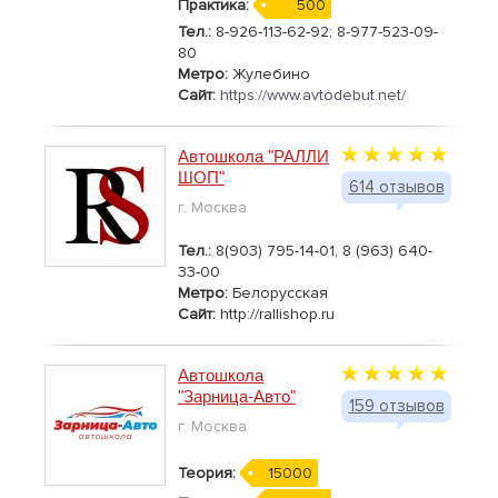
Практика:
500
Тел.:
8-926-113-62-92; 8-977-523-09-
80
Метро:
Жулебино
Сайт:
https://www.avtodebut.net/
Автошкола "РАЛЛИ
ШОП"
614 отзывов
г. Москва
Тел.:
8(903) 795-14-01, 8 (963) 640-
33-00
Метро:
Белорусская
Сайт:
http://rallishop.ru
Автошкола
"Зарница-Авто"
159 отзывов
г. Москва
Теория:
15000