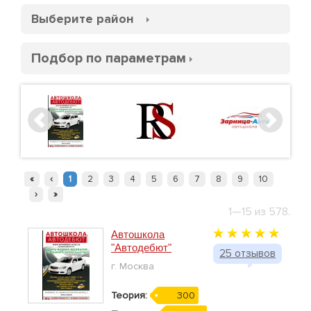
Выберите район
Подбор по параметрам
«
‹
1
2
3
4
5
6
7
8
9
10
›
»
1—15 из 578.
Автошкола
"Автодебют"
25 отзывов
г. Москва
Теория:
300