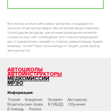
Все тексты на этом сайте имеют авторство и защищаются
законом об авторских правах. Мы не против предоставления
статей другим ресурсам, при условии размещения активной
ссылки на наш сайт. Соблюдение этого закона предохранит
вас от юридических санкций со стороны администрации. Будьте
вежливы. <a href="https://www.avtogai.ru" target=_blank>выбор
автошколы</a>
АВТОШКОЛЫ
АВТОИНСТРУКТОРЫ
МЕДКОМИССИИ
МРЭО
Информация:
Теория
Вождение
Экзамен
Автошколы
Водительские права
В ГИБДД
Обучение
В помощь
Разное