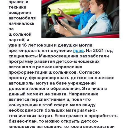
правил и
техники
вождения
автомобиля
начиналось
за
школьной
партой, и
уже в 16 лет юноши и девушки могли
претендовать на получение
прав
. На 2021 год
специалисты Минпросвещения разработали
программу развития детско-юношеских
автошкол в рамках направления
профориентации школьников. Согласно
проекту, функционировать детско-юношеские
автошколы могут на базе учреждений
дополнительного образования. Эта ниша в
данный момент не занята. Направление
является перспективным и, пока что
конкуренции в этой сфере мало ввиду
необходимости больших материально-
технических затрат. Если грамотно проработать
бизнес-план, то можно открыть детско-
юношескую автошколу, которая впоследствии