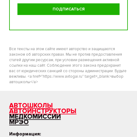
Все тексты на этом сайте имеют авторство и защищаются
законом об авторских правах. Мы не против предоставления
статей другим ресурсам, при условии размещения активной
ссылки на наш сайт. Соблюдение этого закона предохранит
вас от юридических санкций со стороны администрации. Будьте
вежливы. <a href="https://www.avtogai.ru" target=_blank>выбор
автошколы</a>
АВТОШКОЛЫ
АВТОИНСТРУКТОРЫ
МЕДКОМИССИИ
МРЭО
Информация: