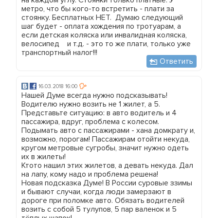
метро, что бы кого-то встретить - плати за
стоянку. Бесплатных НЕТ. Думаю следующий
шаг будет - оплата хождения по тротуарам, а
если детская коляска или инвалидная коляска,
велосипед и т.д. - это то же плати, только уже
транспортный налог!!!
Ответить
16.03.2018 16:00
Нашей Думе всегда нужно подсказывать!
Водителю нужно возить не 1 жилет, а 5.
Представьте ситуацию: в авто водитель и 4
пассажира, вдруг, проблема с колесом.
Подымать авто с пассажирами - хана домкрату и,
возможно, порогам! Пассажирам отойти некуда,
кругом метровые сугробы, значит нужно одеть
их в жилеты!
Ктото нашил этих жилетов, а девать некуда. Дал
на лапу, кому надо и проблема решена!
Новая подсказка Думе! В России суровые ззимы
и бывают случаи, когда люди замерзают в
дороге при поломке авто. Обязать водителей
возить с собой 5 тулупов, 5 пар валенок и 5
тёплых шапок!