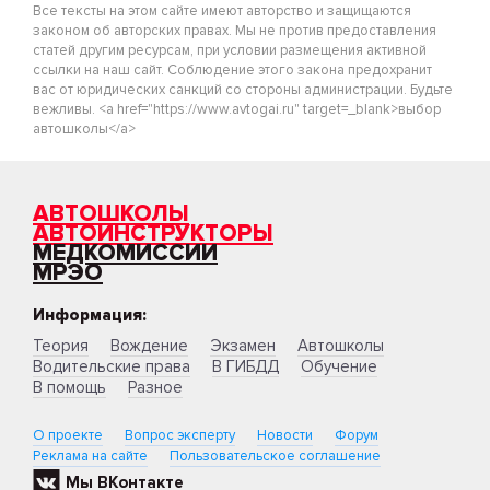
Все тексты на этом сайте имеют авторство и защищаются
законом об авторских правах. Мы не против предоставления
статей другим ресурсам, при условии размещения активной
ссылки на наш сайт. Соблюдение этого закона предохранит
вас от юридических санкций со стороны администрации. Будьте
вежливы. <a href="https://www.avtogai.ru" target=_blank>выбор
автошколы</a>
АВТОШКОЛЫ
АВТОИНСТРУКТОРЫ
МЕДКОМИССИИ
МРЭО
Информация:
Теория
Вождение
Экзамен
Автошколы
Водительские права
В ГИБДД
Обучение
В помощь
Разное
О проекте
Вопрос эксперту
Новости
Форум
Реклама на сайте
Пользовательское соглашение
Мы ВКонтакте