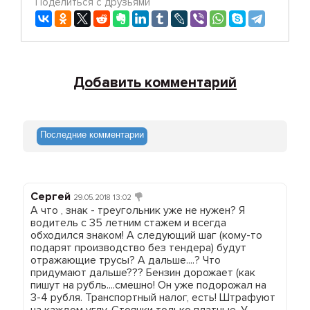
Поделиться с друзьями
Добавить комментарий
Последние комментарии
Сергей
29.05.2018 13:02
А что , знак - треугольник уже не нужен? Я
водитель с 35 летним стажем и всегда
обходился знаком! А следующий шаг (кому-то
подарят производство без тендера) будут
отражающие трусы? А дальше....? Что
придумают дальше??? Бензин дорожает (как
пишут на рубль....смешно! Он уже подорожал на
3-4 рубля. Транспортный налог, есть! Штрафуют
на каждом углу. Стоянки только платные. У