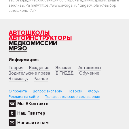
вас от юридических санкций со стороны администрации. Будьте
вежливы. <a href="https://www.avtogai.ru" target=_blank>выбор
автошколы</a>
АВТОШКОЛЫ
АВТОИНСТРУКТОРЫ
МЕДКОМИССИИ
МРЭО
Информация:
Теория
Вождение
Экзамен
Автошколы
Водительские права
В ГИБДД
Обучение
В помощь
Разное
О проекте
Вопрос эксперту
Новости
Форум
Реклама на сайте
Пользовательское соглашение
Мы ВКонтакте
Наш Твиттер
Напишите нам