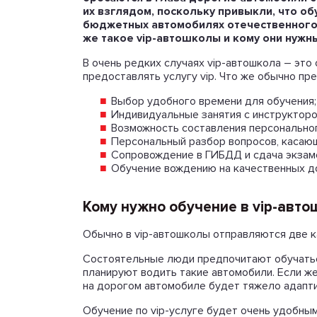
их взглядом, поскольку привыкли, что о
бюджетных автомобилях отечественного 
же такое vip-автошколы и кому они нужн
В очень редких случаях vip-автошкола – эт
предоставлять услугу vip. Что же обычно пр
Выбор удобного времени для обучения;
Индивидуальные занятия с инструкторо
Возможность составления персонально
Персональный разбор вопросов, касаю
Сопровождение в ГИБДД и сдача экзаме
Обучение вождению на качественных д
Кому нужно обучение в vip-авто
Обычно в vip-автошколы отправляются две к
Состоятельные люди предпочитают обучаться
планируют водить такие автомобили. Если же 
на дорогом автомобиле будет тяжело адапти
Обучение по vip-услуге будет очень удобным