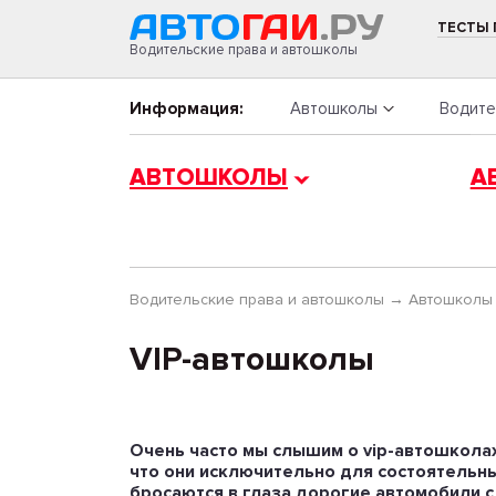
ТЕСТЫ
Водительские права и автошколы
Информация:
Автошколы
Водите
АВТОШКОЛЫ
А
Водительские права и автошколы
→
Автошколы
VIP-автошколы
Очень часто мы слышим о vip-автошколах 
что они исключительно для состоятельны
бросаются в глаза дорогие автомобили с