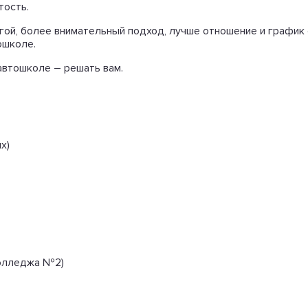
тость.
угой, более внимательный подход, лучше отношение и график
ошколе.
автошколе – решать вам.
х)
колледжа №2)