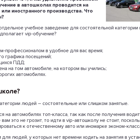
бучение в автошколах проводится на
или иностранного производства. Что
ы?
о отдельное учебное заведение для состоятельной категори
едполагает vip-обучение?
м-профессионалом в удобное для вас время;
го графика посещений;
щихся ПДД;
на на том автомобиле, на котором вы учились;
орогих автомобилях.
школе?
атегории людей – состоятельные или слишком занятые.
 на автомобилях топ-класса, так как после получения водит
вам это не грозит, то идти в vip-автошколу не стоит, поскол
роваться к отечественному авто или иномарке эконом-класс
 для людей, у которых нет времени ходить на занятия в уста