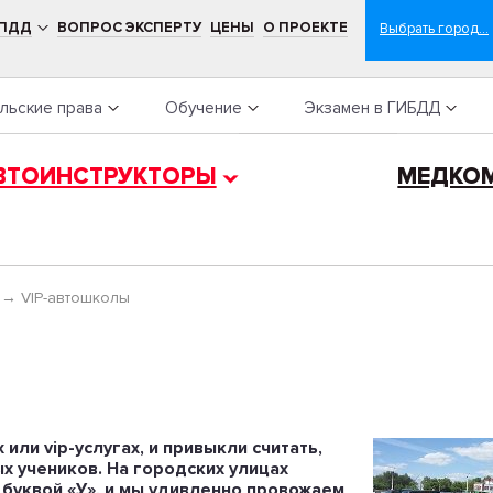
 ПДД
ВОПРОС ЭКСПЕРТУ
ЦЕНЫ
О ПРОЕКТЕ
льские права
Обучение
Экзамен в ГИБДД
ВТОИНСТРУКТОРЫ
МЕДКО
→
VIP-автошколы
или vip-услугах, и привыкли считать,
х учеников. На городских улицах
 буквой «У», и мы удивленно провожаем