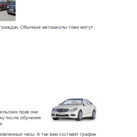
и граждан. Обычные автошколы тоже могут
ельских прав они
ьку после обучения
а.
новленные часы. А так вам составят график