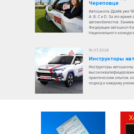
Череповце
Автошкола Драйв уже 18
A, B, C и D. За это врем
автомобилистов. Занимае
Федерации автошкол Каз
Национального конкурс
16.07.2026
Инструкторы ав
Инструкторы автошколы 
высококвалифицированн
практическим опытом, к
подход к каждому ученик