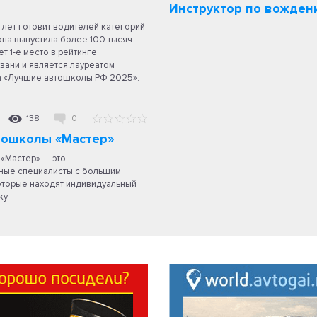
Инструктор по вожде
 лет готовит водителей категорий
я она выпустила более 100 тысяч
т 1-е место в рейтинге
ани и является лауреатом
а «Лучшие автошколы РФ 2025».
138
0
тошколы «Мастер»
«Мастер» — это
ые специалисты с большим
оторые находят индивидуальный
у.