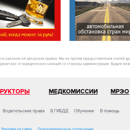
тся законом об авторских правах. Мы не против предоставления статей д
нит вас от юридических санкций со стороны администрации. Будьте вежлив
ТРУКТОРЫ
МЕДКОМИССИИ
МРЭО
Водительские права
В ГИБДД
Обучение
В помощь
Реклама на сайте
Пользовательское соглашение