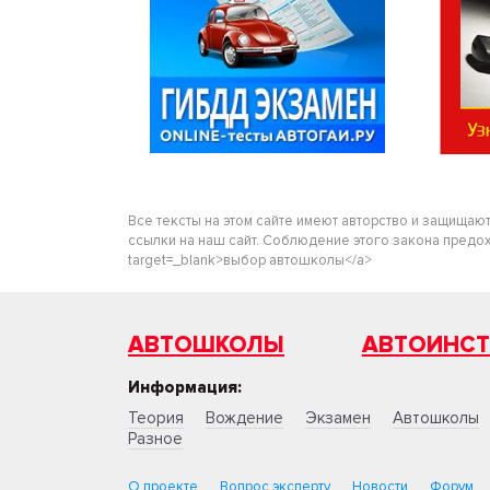
Все тексты на этом сайте имеют авторство и защищаю
ссылки на наш сайт. Соблюдение этого закона предохра
target=_blank>выбор автошколы</a>
АВТОШКОЛЫ
АВТОИНС
Информация:
Теория
Вождение
Экзамен
Автошколы
Разное
О проекте
Вопрос эксперту
Новости
Форум