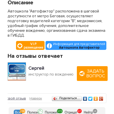
Описание
Автошкола "Автофактор" расположена в шаговой
доступности от метро Беговая, осуществляет
подготовку водителей категории "В", медкомиссия,
удобный график обучения, дополнительное
обучение вождению, организованная сдача экзамена
в ГИБДД.
V.I.P.
Информация для представителей
размещение
Автошкола Автофактор
На отзывы отвечает
Сергей
ЗАДАТЬ
инструктор по вождению
ВОПРОС
Отзывы
ить свой отзыв
Наверх
Поделиться…
208
173
17
18
Все
Полезн
Положит
Отрицат
Нейтр