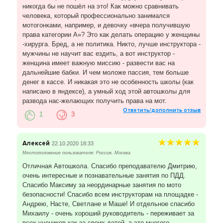
никогда бы не пошёл на это! Как можно сравнивать
человека, который профессионально занимался
мотогонками, например, и девочку «вчера получившую
права категории А»? Это как делать операцию у женщины
-хирурга. Бред, а не политика. Никто, лучше инструктора -
мужчины не научит вас ездить, а вот инструктор -
женщина имеет важную миссию - развести вас на
дальнейшие бабки. И чем моложе пассия, тем больше
денег в кассе. И никакая это не особенность школы (как
написано в яндексе), а умный ход этой автошколы для
развода нас-желающих получить права на мот.
Ответить/дополнить отзыв
1
3
Алексей
22.10.2020 18:33
Местоположение пользователя: Россия, Москва
Отличная Автошкола. Спасибо преподавателю Дмитрию,
очень интересные и познавательные занятия по ПДД.
Спасибо Максиму за неординарные занятия по мото
безопасности! Спасибо всем инструкторам на площадке -
Андрею, Насте, Светлане и Маше! И отдельное спасибо
Михаилу - очень хороший руководитель - переживает за
всех учеников как за своих детей, а это многого