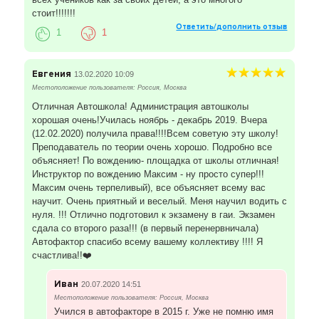
стоит!!!!!!!
Ответить/дополнить отзыв
1
1
Евгения
13.02.2020 10:09
Местоположение пользователя: Россия, Москва
Отличная Автошкола! Администрация автошколы
хорошая очень!Училась ноябрь - декабрь 2019. Вчера
(12.02.2020) получила права!!!!Всем советую эту школу!
Преподаватель по теории очень хорошо. Подробно все
объясняет! По вождению- площадка от школы отличная!
Инструктор по вождению Максим - ну просто супер!!!
Максим очень терпеливый), все объясняет всему вас
научит. Очень приятный и веселый. Меня научил водить с
нуля. !!! Отлично подготовил к экзамену в гаи. Экзамен
сдала со второго раза!!! (в первый перенервничала)
Автофактор спасибо всему вашему коллективу !!!! Я
счастлива!!❤️
Иван
20.07.2020 14:51
Местоположение пользователя: Россия, Москва
Учился в автофакторе в 2015 г. Уже не помню имя