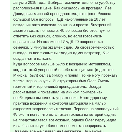
августе 2018 года. Выбирал исключительно по удобству
расположения и цене. Как оказалось не прогадал. Лев
Давидович мировой преподаватель, это факт. Респект
большой! Все вопросы ПДД накопленные за 10 лет
вождения авто изложил понятно и просто. Внутренний
экзамен сдать не просто. 40 вопросов билетов нужно
ответить без ошибок, сложно, но если готовился-
справишься. На экзамене ГИБДД 20 вопросов как
семечки. 3 минуты экзамен сдан. За своевременностью
выхода на все экзамены следил администратор, был
создан чат в ватсапе.
Куда вопросов больше было к вождению мотоциклом,
когда я такой уверенный в себе мотоциклист (в детстве
Минскач был) сел за Ямаху и понял что не могу проехать
элементарно конусы. Инструктором был Олег. Очень
грамотный и терпеливый преподаватель. Всегда
рассказывал и показывал на личном примере как
необходимо выполнять упражнения. Благодаря ему
практика вождения и контроля мотоцикла на малых
скоростях закрепилась железно. Пересев на злополучный
Флекс, я понял что есть такая техника на которой ездить
не представляется возможным, однако Олег переубедил.
и за 2 занятия уже более менее мог маневрировать.
Экзамен все же сдавал на Баджадже. Ну наконец