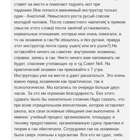
ставят на место и помогают поднять мот при
падениях.Мне попался вменяемый инструктор только
один - Анатолий. Невысокого роста русый совсем
молодой человек. После совместного чаепития( в прямом
смысле этого слова) после занятий установились
нормальные отношения, которые мне очень помогали, в
тч на экзамене а гаи.Не обошлось и без ругани, правда
этот инструктор почти сразу ушел( или его ушли?).Не
оставляйте ничего на самотек: внутренние экзамены,
справки, запись в гаи. Никто ничего вам напоминать не
будет, спасение утопающих ну и тд.Совет №4. На
практический экзамен гаи приезжайте к 7 утра.
Инструкторы уже на месте и дают раскататься. Это очень
важно перед экзаменом как практически, так и
психологически. Мы катались по очереди больше двух
часов. За это им огромная благодарность. Без этого
сдавать было бы значительно сложнее.Надо сказать, что
при всем отрицательном впечатлении, которое оставляет
школа, все свои основные обещания они выполнили. А
именно: учебный процесс организовали, площадку и
технику предоставили, организованную сдачу практики и
теории в гаи обеспечили. Сотрудники гаи на экзаменах
были сверх лояльны к курсантам. Все кто не сдал, либо