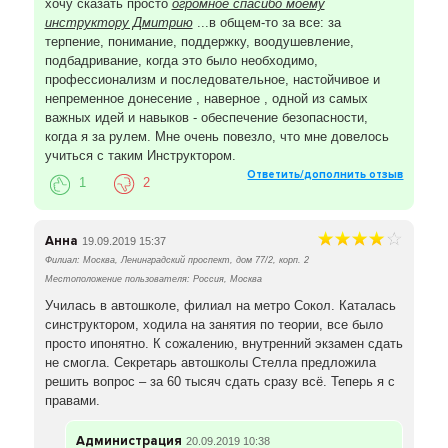
хочу сказать просто
огромное спасибо моему
инструктору Дмитрию
...в общем-то за все: за
терпение, понимание, поддержку, воодушевление,
подбадривание, когда это было необходимо,
профессионализм и последовательное, настойчивое и
непременное донесение , наверное , одной из самых
важных идей и навыков - обеспечение безопасности,
когда я за рулем. Мне очень повезло, что мне довелось
учиться с таким Инструктором.
Ответить/дополнить отзыв
1
2
Анна
19.09.2019 15:37
Филиал: Москва, Ленинградский проспект, дом 77/2, корп. 2
Местоположение пользователя: Россия, Москва
Училась в автошколе, филиал на метро Сокол. Каталась
синструктором, ходила на занятия по теории, все было
просто ипонятно. К сожалению, внутренний экзамен сдать
не смогла. Секретарь автошколы Стелла предложила
решить вопрос – за 60 тысяч сдать сразу всё. Теперь я с
правами.
Администрация
20.09.2019 10:38