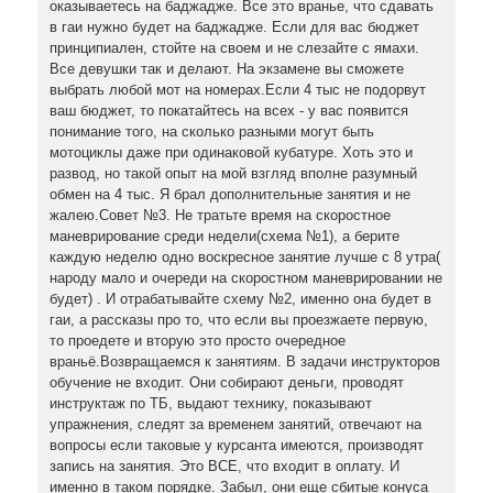
оказываетесь на баджадже. Все это вранье, что сдавать
в гаи нужно будет на баджадже. Если для вас бюджет
принципиален, стойте на своем и не слезайте с ямахи.
Все девушки так и делают. На экзамене вы сможете
выбрать любой мот на номерах.Если 4 тыс не подорвут
ваш бюджет, то покатайтесь на всех - у вас появится
понимание того, на сколько разными могут быть
мотоциклы даже при одинаковой кубатуре. Хоть это и
развод, но такой опыт на мой взгляд вполне разумный
обмен на 4 тыс. Я брал дополнительные занятия и не
жалею.Совет №3. Не тратьте время на скоростное
маневрирование среди недели(схема №1), а берите
каждую неделю одно воскресное занятие лучше с 8 утра(
народу мало и очереди на скоростном маневрировании не
будет) . И отрабатывайте схему №2, именно она будет в
гаи, а рассказы про то, что если вы проезжаете первую,
то проедете и вторую это просто очередное
враньё.Возвращаемся к занятиям. В задачи инструкторов
обучение не входит. Они собирают деньги, проводят
инструктаж по ТБ, выдают технику, показывают
упражнения, следят за временем занятий, отвечают на
вопросы если таковые у курсанта имеются, производят
запись на занятия. Это ВСЕ, что входит в оплату. И
именно в таком порядке. Забыл, они еще сбитые конуса