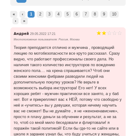
«
‹
1
2
3
4
5
6
7
8
9
10
›
»
Андрей
29.05.2022 17:21
Местоположение пользователя: Россия, Москва
Теория преподается отлично и мужчина , проводящий
лекцию по мотобезопасности все круто рассказал. Сразу
видно, что работают профессионалы своего дела. Но
наличия такого количество инструкторов по вождению
женского пола.... на хрена спрашивается? Чтоб они
своими женскими фибрами разводили людей на
дополнительную покупку уроков? Не верьте в
возможность выбора инструктора! Его нет! У всех
хороших ребят - мужчин практически все занято, а у баб
нет. Вот и прикрепляют вас к НЕЙ, потому что свободно у
неё и «учитесь» вы у девушки, которая ничему научить
вас не сможет! Вы не думайте , я не «женоненависник»,
просто я плачу деньги за обучении и результат, а не за
то, чтоб со мной мило беседовали и флиртовали! я
поражён такой политикой! Если бы где-то не сайте или в
школе я заранее узнал бы, что буду учиться у женщины,