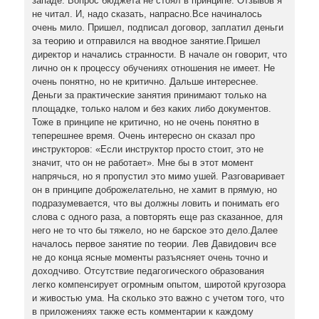
западе. Вопрос бюджета не стоял в принципе. Отзывов я
не читал. И, надо сказать, напрасно.Все начиналось
очень мило. Пришел, подписал договор, заплатил деньги
за теорию и отправился на вводное занятие.Пришел
директор и начались странности. В начале он говорит, что
лично он к процессу обучениях отношения не имеет. Не
очень понятно, но не критично. Дальше интереснее.
Деньги за практические занятия принимают только на
площадке, только налом и без каких либо документов.
Тоже в принципе не критично, но не очень понятно в
теперешнее время. Очень интересно он сказал про
инструкторов: «Если инструктор просто стоит, это не
значит, что он не работает». Мне бы в этот момент
напрячься, но я пропустил это мимо ушей. Разговаривает
он в принципе доброжелательно, не хамит в прямую, но
подразумевается, что вы должны ловить и понимать его
слова с одного раза, а повторять еще раз сказанное, для
него не то что бы тяжело, но не барское это дело.Далее
началось первое занятие по теории. Лев Давидович все
не до конца ясные моменты разъясняет очень точно и
доходчиво. Отсутствие педагогического образования
легко компенсирует огромным опытом, широтой кругозора
и живостью ума. На сколько это важно с учетом того, что
в приложениях также есть комментарии к каждому