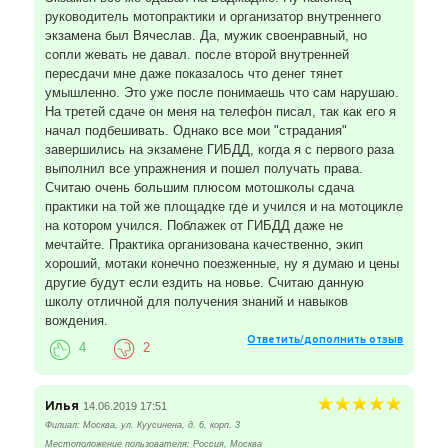
руководитель мотопрактики и организатор внутреннего
экзамена был Вячеслав. Да, мужик своенравный, но
сопли жевать не давал. после второй внутренней
пересдачи мне даже показалось что денег тянет
умышленно. Это уже после понимаешь что сам нарушаю.
На третей сдаче он меня на телефон писал, так как его я
начал подбешивать. Однако все мои "страдания"
завершились на экзамене ГИБДД, когда я с первого раза
выполнил все упражнения и пошел получать права.
Считаю очень большим плюсом мотошколы сдача
практики на той же площадке где и учился и на мотоцикле
на котором учился. Поблажек от ГИБДД даже не
мечтайте. Практика организована качественно, экип
хороший, мотаки конечно поезженные, ну я думаю и цены
другие будут если ездить на новье. Считаю данную
школу отличной для получения знаний и навыков
вождения.
Ответить/дополнить отзыв
4
2
Илья
14.06.2019 17:51
Филиал: Москва, ул. Куусинена, д. 6, корп. 3
Местоположение пользователя: Россия, Москва