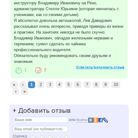
инструктору Владимиру Ивановичу на Рено,
администратору Стелле Юрьевне (которая нянчилась с
учениками, как со своими детьми).
Я абсолютно довольна автошколой, Лев Давидович
рассказывал очень интересно, приводя примеры из жизни
и практики. На занятиях никогда не было скучно.
Владимир Иванович, обладая железными нервами и
терпением, сумел сделать из чайника
профессионального водителя.
Обязательно буду рекомендовать своим друзьям и
знакомым.
Ответить/дополнить отзыв
1
2
«
‹
1
2
3
4
5
6
7
8
9
10
›
»
+
Добавить отзыв
или
Войти
Оценка