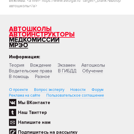
вежливы. <a href="https://www.avtogai.ru" target=_blank>выбор
автошколы</a>
АВТОШКОЛЫ
АВТОИНСТРУКТОРЫ
МЕДКОМИССИИ
МРЭО
Информация:
Теория
Вождение
Экзамен
Автошколы
Водительские права
В ГИБДД
Обучение
В помощь
Разное
О проекте
Вопрос эксперту
Новости
Форум
Реклама на сайте
Пользовательское соглашение
Мы ВКонтакте
Наш Твиттер
Напишите нам
Подпишитесь на рассылку