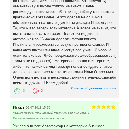
не готовились, либо переволновались.Как получать(
обменять) ву в школе толком не знают. Очень
рекомендую спрашивать об этом подробно у гаишника на
практическом экзамене. Я это сделал не слишком
обстоятельно, поэтому ездил в гаи дважды.И последнее.
То, что у вас теперь есть категория А вовсе не значит, что
вы готовы выехать в город. Нельзя из водителя
автомобиля за 16 часов сделать мотоциклиста.
Инстинкты и рефлексы зачастую противоположные. И
ваши авто-инстинкты вполне могут вас убить. И хорошо
если только вас. Либо продолжайте самообразовываться(
только не на дорогах) - материалов полно в интернете,
либо, что на мой взгляд гораздо полезнее идите учиться
дальше в какое-либо место типа школы Ильи Отаровича.
Очень полезно взять несколько занятий в эндуро.Спасибо
всем кто дочитал! Всем добра!
Ответить/дополнить отзыв
6
3
Игорь
01.07.2019 15:15
Филиал: Москва, Ленинградский проспект, дом 77/2, корп. 2
Местоположение пользователя: Россия
Учился в школе Автофактор на категорию А в июле-