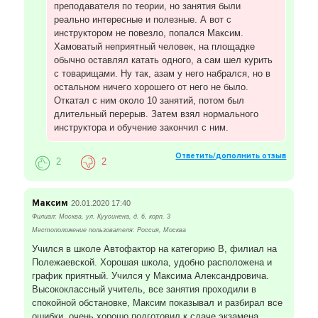
преподавателя по теории, но занятия были
реально интересные и полезные. А вот с
инструктором не повезло, попался Максим.
Хамоватый неприятный человек, на площадке
обычно оставлял катать одного, а сам шел курить
с товарищами. Ну так, азам у него набрался, но в
остальном ничего хорошего от него не было.
Откатал с ним около 10 занятий, потом был
длительный перерыв. Затем взял нормального
инструктора и обучение закончил с ним.
Ответить/дополнить отзыв
2
2
Максим
20.01.2020 17:40
Филиал: Москва, ул. Куусинена, д. 6, корп. 3
Местоположение пользователя: Россия, Москва
Учился в школе Автофактор на категорию В, филиал на
Полежаевской. Хорошая школа, удобно расположена и
график приятный. Учился у Максима Александровича.
Высококлассный учитель, все занятия проходили в
спокойной обстановке, Максим показывал и разбирал все
ошибки, очень хорошо подготовил к сдаче экзамена.