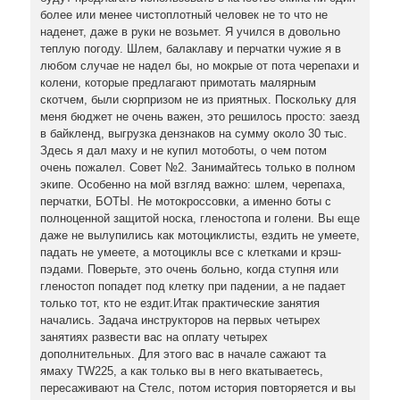
более или менее чистоплотный человек не то что не
наденет, даже в руки не возьмет. Я учился в довольно
теплую погоду. Шлем, балаклаву и перчатки чужие я в
любом случае не надел бы, но мокрые от пота черепахи и
колени, которые предлагают примотать малярным
скотчем, были сюрпризом не из приятных. Поскольку для
меня бюджет не очень важен, это решилось просто: заезд
в байкленд, выгрузка дензнаков на сумму около 30 тыс.
Здесь я дал маху и не купил мотоботы, о чем потом
очень пожалел. Совет №2. Занимайтесь только в полном
экипе. Особенно на мой взгляд важно: шлем, черепаха,
перчатки, БОТЫ. Не мотокроссовки, а именно боты с
полноценной защитой носка, гленостопа и голени. Вы еще
даже не вылупились как мотоциклисты, ездить не умеете,
падать не умеете, а мотоциклы все с клетками и крэш-
пэдами. Поверьте, это очень больно, когда ступня или
гленостоп попадет под клетку при падении, а не падает
только тот, кто не ездит.Итак практические занятия
начались. Задача инструкторов на первых четырех
занятиях развести вас на оплату четырех
дополнительных. Для этого вас в начале сажают та
ямаху TW225, а как только вы в него вкатываетесь,
пересаживают на Стелс, потом история повторяется и вы