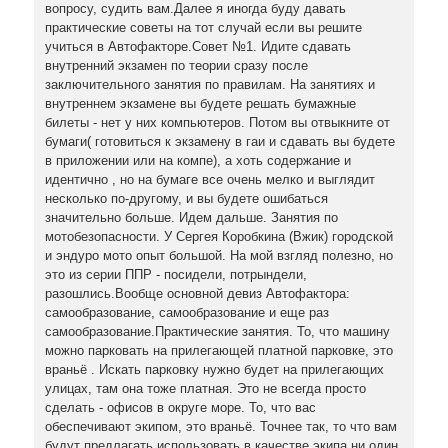
вопросу, судить вам.Далее я иногда буду давать
практические советы на тот случай если вы решите
учиться в Автофакторе.Совет №1. Идите сдавать
внутренний экзамен по теории сразу после
заключительного занятия по правилам. На занятиях и
внутреннем экзамене вы будете решать бумажные
билеты - нет у них компьютеров. Потом вы отвыкните от
бумаги( готовиться к экзамену в гаи и сдавать вы будете
в приложении или на компе), а хоть содержание и
идентично , но на бумаге все очень мелко и выглядит
несколько по-другому, и вы будете ошибаться
значительно больше. Идем дальше. Занятия по
мотобезопасности. У Сергея Коробкина (Вжик) городской
и эндуро мото опыт большой. На мой взгляд полезно, но
это из серии ППР - посидели, потрындели,
разошлись.Вообще основной девиз Автофактора:
самообразование, самообразование и еще раз
самообразование.Практические занятия. То, что машину
можно парковать на прилегающей платной парковке, это
враньё . Искать парковку нужно будет на прилегающих
улицах, там она тоже платная. Это не всегда просто
сделать - офисов в округе море. То, что вас
обеспечивают экипом, это враньё. Точнее так, то что вам
будут предлагать использовать в качестве экипа ни один