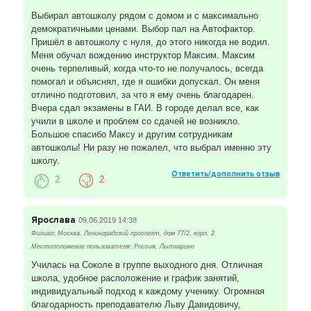
Выбирал автошколу рядом с домом и с максимально
демократичными ценами. Выбор пал на Автофактор.
Пришёл в автошколу с нуля, до этого никогда не водил.
Меня обучал вождению инструктор Максим. Максим
очень терпеливый, когда что-то не получалось, всегда
помогал и объяснял, где я ошибки допускал. Он меня
отлично подготовил, за что я ему очень благодарен.
Вчера сдал экзамены в ГАИ. В городе делал все, как
учили в школе и проблем со сдачей не возникло.
Большое спасибо Максу и другим сотрудникам
автошколы! Ни разу не пожалел, что выбрал именно эту
школу.
Ответить/дополнить отзыв
2
2
Ярослава
09.06.2019 14:38
Филиал: Москва, Ленинградский проспект, дом 77/2, корп. 2
Местоположение пользователя: Россия, Лыткарино
Училась на Соколе в группе выходного дня. Отличная
школа, удобное расположение и график занятий,
индивидуальный подход к каждому ученику. Огромная
благодарность преподавателю Льву Давидовичу,