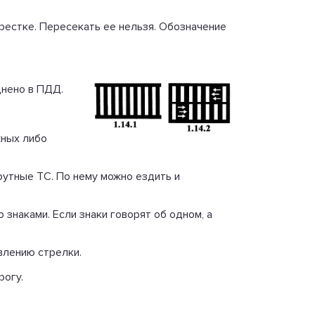
крестке. Пересекать ее нельзя. Обозначение
днено в ПДД.
жных либо
шрутные ТС. По нему можно ездить и
 знаками. Если знаки говорят об одном, а
влению стрелки.
орогу.