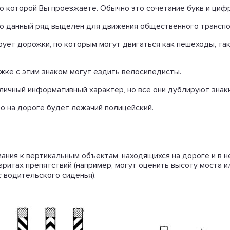
по которой Вы проезжаете. Обычно это сочетание букв и цифр
 что данный ряд выделен для движения общественного транспо
рует дорожки, по которым могут двигаться как пешеходы, та
ожке с этим знаком могут ездить велосипедисты.
т различный информативный характер, но все они дублируют знаки
ро на дороге будет лежачий полицейский.
ания к вертикальным объектам, находящихся на дороге и в н
ритах препятствий (например, могут оценить высоту моста и
 водительского сиденья).