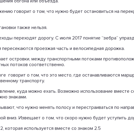
шения обгона или объезда.
жению говорит о том, что нужно будет остановиться на пере
тановки также нельзя.
ешеходы переходят дорогу. С июля 2017 понятие “зебра” упраз
м пересекаются проезжая часть и велосипедная дорожка.
бозначает островки, между транспортными потоками противополо
тных потоков соответственно.
роге говорит о том, что это место, где останавливаются мар
твенному транспорту.
вление, куда можно ехать. Возможно использование вместе со
жно знаками.
зывают, что нужно менять полосу и перестраиваться по напра
ой вниз. Извещает о том, что скоро нужно будет уступить д
12, которая используется вместе со знаком 2.5