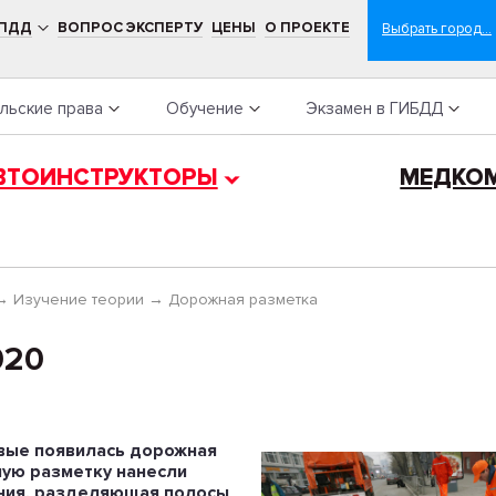
 ПДД
ВОПРОС ЭКСПЕРТУ
ЦЕНЫ
О ПРОЕКТЕ
льские права
Обучение
Экзамен в ГИБДД
ВТОИНСТРУКТОРЫ
МЕДКО
→
Изучение теории
→
Дорожная разметка
020
рвые появилась дорожная
ую разметку нанесли
иния, разделяющая полосы