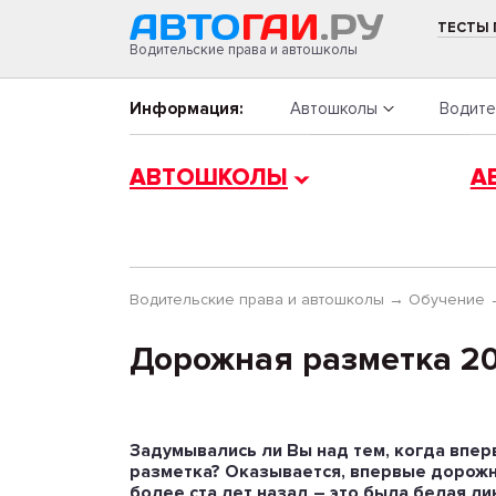
ТЕСТЫ
Водительские права и автошколы
Информация:
Автошколы
Водите
АВТОШКОЛЫ
А
Водительские права и автошколы
→
Обучение
Дорожная разметка 2
Задумывались ли Вы над тем, когда впе
разметка? Оказывается, впервые дорожн
более ста лет назад – это была белая л