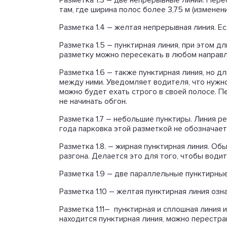
Разметка 1.3 – две непрерывные линии. Пере
там, где ширина полос более 3,75 м (изменен
Разметка 1.4 – желтая непрерывная линия. Ес
Разметка 1.5 – пунктирная линия, при этом д
разметку можно пересекать в любом направл
Разметка 1.6 – также пунктирная линия, но д
между ними. Уведомляет водителя, что нужно
можно будет ехать строго в своей полосе. П
не начинать обгон.
Разметка 1.7 – небольшие пунктиры. Линия р
года парковка этой разметкой не обозначае
Разметка 1.8. – жирная пунктирная линия. О
разгона. Делается это для того, чтобы водит
Разметка 1.9 – две параллельные пунктирны
Разметка 1.10 – желтая пунктирная линия озн
Разметка 1.11– пунктирная и сплошная линия
находится пунктирная линия, можно перестра