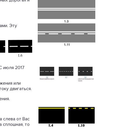
сных дорогах и
ами. Эту
С июля 2017
ожения или
току двигаться.
ения.
а слева от Вас
а сплошная, то