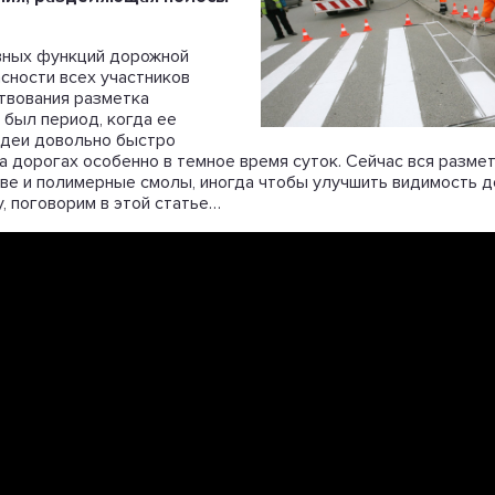
авных функций дорожной
сности всех участников
твования разметка
 был период, когда ее
 идеи довольно быстро
а дорогах особенно в темное время суток. Сейчас вся размет
ове и полимерные смолы, иногда чтобы улучшить видимость 
, поговорим в этой статье…