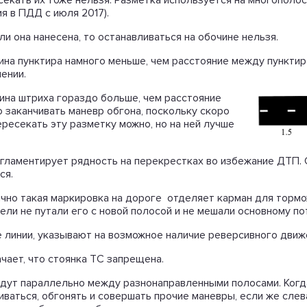
секать их тоже нельзя. Разметка используется на многополо
ия в ПДД с июля 2017).
ли она нанесена, то останавливаться на обочине нельзя.
лина пунктира намного меньше, чем расстояние между пунктир
ении.
лина штриха гораздо больше, чем расстояние
 заканчивать маневр обгона, поскольку скоро
ересекать эту разметку можно, но на ней лучше
егламентирует рядность на перекрестках во избежание ДТП. 
тся.
бычно такая маркировка на дороге отделяет карман для торм
ели не путали его с новой полосой и не мешали основному по
е линии, указывают на возможное наличие реверсивного движ
ачает, что стоянка ТС запрещена.
 идут параллельно между разнонаправленными полосами. Когд
иваться, обгонять и совершать прочие маневры, если же слев