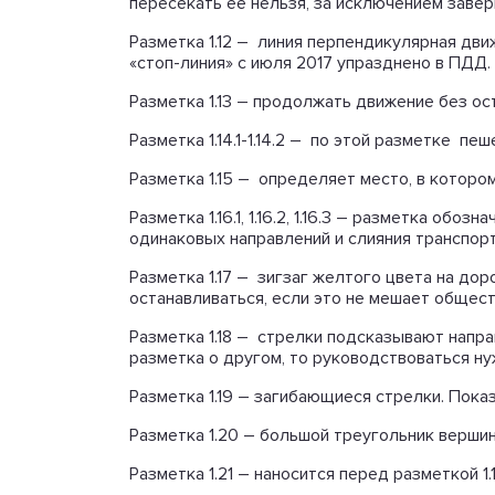
пересекать ее нельзя, за исключением завер
Разметка 1.12 – линия перпендикулярная дви
«стоп-линия» с июля 2017 упразднено в ПДД.
Разметка 1.13 – продолжать движение без ос
Разметка 1.14.1-1.14.2 – по этой разметке п
Разметка 1.15 – определяет место, в которо
Разметка 1.16.1, 1.16.2, 1.16.3 – разметка о
одинаковых направлений и слияния транспор
Разметка 1.17 – зигзаг желтого цвета на до
останавливаться, если это не мешает общес
Разметка 1.18 – стрелки подсказывают напра
разметка о другом, то руководствоваться ну
Разметка 1.19 – загибающиеся стрелки. Пока
Разметка 1.20 – большой треугольник вершин
Разметка 1.21 – наносится перед разметкой 1.