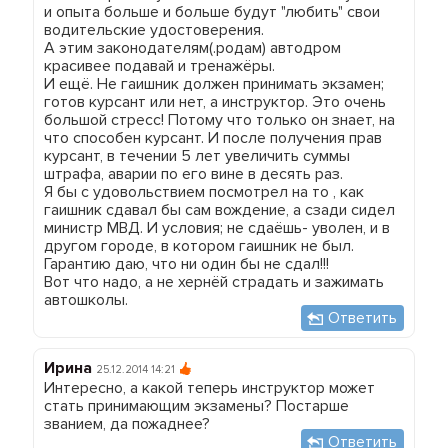
и опыта больше и больше будут "любить" свои
водительские удостоверения.
А этим законодателям(.родам) автодром
красивее подавай и тренажёры.
И ещё. Не гаишник должен принимать экзамен;
готов курсант или нет, а инструктор. Это очень
большой стресс! Потому что только он знает, на
что способен курсант. И после получения прав
курсант, в течении 5 лет увеличить суммы
штрафа, аварии по его вине в десять раз.
Я бы с удовольствием посмотрел на то , как
гаишник сдавал бы сам вождение, а сзади сидел
министр МВД. И условия; не сдаёшь- уволен, и в
другом городе, в котором гаишник не был.
Гарантию даю, что ни один бы не сдал!!!
Вот что надо, а не хернёй страдать и зажимать
автошколы.
Ответить
Ирина
25.12.2014 14:21
Интересно, а какой теперь инструктор может
стать принимающим экзамены? Постарше
званием, да пожаднее?
Ответить