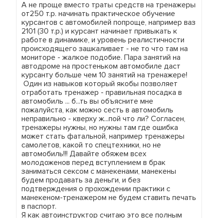
А не проще вместо траты средств на тренажеры
от250 т.р. начинать практическое обучение
курсантов с автомобилей попроще, например ваз
2101 (30 т.р.) и курсант начинает привыкать к
работе в динамике, и уровень реалистичности
происходящего зашкаливает - не то что там на
мониторе - жалкое подобие. Пара занятий на
автодроме на простеньком автомобиле даст
курсанту больше чем 10 занятий на тренажере!
Один из навыков который якобы позволяет
отработать тренажер - правильная посадка в
автомобиль ... б...ть вы объясните мне
пожалуйста, как можно сесть в автомобиль
неправильно - кверху ж...пой что ли? Согласен,
тренажеры нужны, но нужны там где ошибка
может стать фатальной, например тренажеры
самолетов, какой то спецтехники, но не
автомобиль!!! Давайте обяжем всех
молодоженов перед вступлением в брак
заниматься сексом с манекенами, манекены
будем продавать за деньги, и без
подтверждения о прохождении практики с
манекеном-тренажером не будем ставить печать
в паспорт.
Я как автоинструктор считаю это все полным