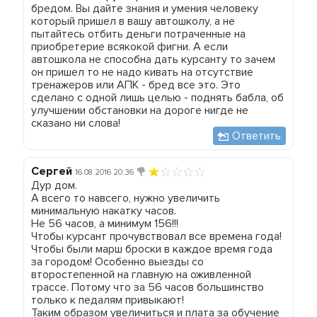
бредом. Вы дайте знания и умения человеку
который пришел в вашу автошколу, а не
пытайтесь отбить деньги потраченные на
приобретерие всякокой фигни. А если
автошкола не способна дать курсанту то зачем
он пришел то не надо кивать на отсутствие
тренажеров или АПК - бред все это. Это
сделано с одной лишь целью - поднять бабла, об
улучшении обстановки на дороге нигде не
сказано ни слова!
Ответить
Сергей
16.08.2016 20:36
Дур дом.
А всего то навсего, нужно увеличить
минимальную накатку часов.
Не 56 часов, а минимум 156!!!
Чтобы курсант прочувствовал все времена года!
Чтобы были марш броски в каждое время года
за городом! Особенно выезды со
второстепенной на главную на оживленной
трассе. Потому что за 56 часов большинство
только к педалям привыкают!
Таким образом увеличиться и плата за обучение