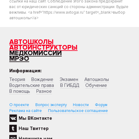
ссылки на наш сайт. Соблюдение этого закона предохранит
вас от юридических санкций со стороны администрации. Будьте
вежливы. <a href="https://www.avtogai.ru" target=_blank>выбор
автошколы</a>
АВТОШКОЛЫ
АВТОИНСТРУКТОРЫ
МЕДКОМИССИИ
МРЭО
Информация:
Теория
Вождение
Экзамен
Автошколы
Водительские права
В ГИБДД
Обучение
В помощь
Разное
О проекте
Вопрос эксперту
Новости
Форум
Реклама на сайте
Пользовательское соглашение
Мы ВКонтакте
Наш Твиттер
Напишите нам