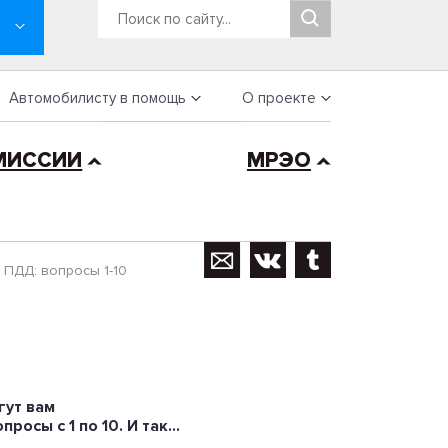
Автомобилисту в помощь
О проекте
МИССИИ
МРЭО
 ПДД: вопросы 1-10
гут вам
росы с 1 по 10. И так…