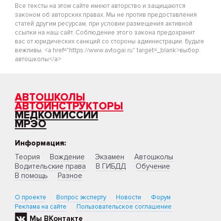
Все тексты на этом сайте имеют авторство и защищаются
законом об авторских правах. Мы не против предоставления
статей другим ресурсам, при условии размещения активной
ссылки на наш сайт. Соблюдение этого закона предохранит
вас от юридических санкций со стороны администрации. Будьте
вежливы. <a href="https://www.avtogai.ru" target=_blank>выбор
автошколы</a>
АВТОШКОЛЫ
АВТОИНСТРУКТОРЫ
МЕДКОМИССИИ
МРЭО
Информация:
Теория
Вождение
Экзамен
Автошколы
Водительские права
В ГИБДД
Обучение
В помощь
Разное
О проекте
Вопрос эксперту
Новости
Форум
Реклама на сайте
Пользовательское соглашение
Мы ВКонтакте