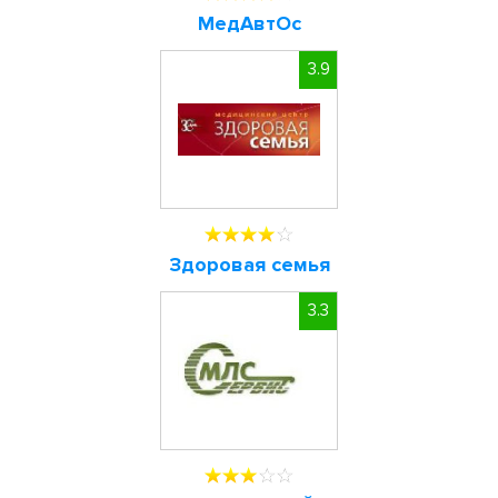
МедАвтОс
3.9
Здоровая семья
3.3