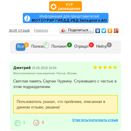
V.I.P.
размещение
Информация для представителей
МОТОТРЭР ГИБДД УВД Западного АО
Отзывы
ить свой отзыв
Наверх
Поделиться…
3
3
0
0
Все
Полезн
Положит
Отрицат
Нейтр
Дмитрий
15.05.2019 10:54
Местоположение пользователя: Россия, Москва
Светлая память Сергею Чуркину. Служившего с честью в
этом подразделении.
Пользователь указал, что проблема, описанная в
данном отзыве, решена!
Ответить/дополнить отзыв
1
0