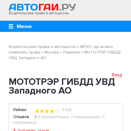
Водительские права и автошколы
Меню
Водительские права и автошколы
»
МРЭО где можно
поменять права
»
Москва
»
Раменки
»
МОТОТРЭР ГИБДД
УВД Западного АО
Вход
МОТОТРЭР ГИБДД УВД
Западного АО
Рейтинг
3.9(3)
Отзывов
3
(
3 положительных
,
0 отрицательных
,
0
нейтральных
)
+
Добавить отзыв