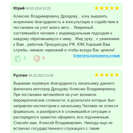
Юрий
04.03.2014 22:25
Алексею Владимировичу Дроздову , хочу выразить
искреннюю благодарность в консультации и содействии в
постановке на учет моего авто... Уверенный ,
состоявшийся человек с индивидуальным подходом к
каждому обратившемуся к нему . Жму руку , с уважением
к Вам , работник Прокуратуры РФ, ЮМ.Хорошей Вам
службы, никаких нареканий и чтобы всегда Вас ценили!
Ответить/дополнить отзыв
3
0
Руслан
04.10.2013 21:05
Выражаю огромную благодарность начальнику данного
филилала мототрэр Дроздову Алексею Владимировичу.
При постановке автомобиля на учет возникли
бюрократические сложности, в рузельтате которых был
направлен инспектором к начальнику.Человек не отнесся
формально, а разобрался в сложившейся ситуации и
распорядился грамотно оформить все подчиненным.
Спасибо вам, Алексей Владимирович. Никогда еще не
встречал государственного служащего с таким