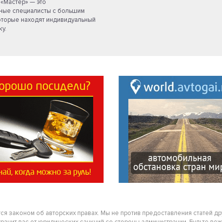
«Мастер» — это
ые специалисты с большим
оторые находят индивидуальный
у.
тся законом об авторских правах. Мы не против предоставления статей д
нит вас от юридических санкций со стороны администрации. Будьте вежлив