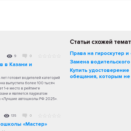
Статьи схожей темат
Права на гироскутер и
9
0
Замена водительского
 в Казани и
Купить удостоверение 
обещания, которым не
 лет готовит водителей категорий
я она выпустила более 100 тысяч
т 1-е место в рейтинге
ани и является лауреатом
а «Лучшие автошколы РФ 2025».
135
0
тошколы «Мастер»