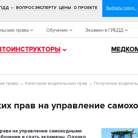
 ПДД
ВОПРОС ЭКСПЕРТУ
ЦЕНЫ
О ПРОЕКТЕ
льские права
Обучение
Экзамен в ГИБДД
ВТОИНСТРУКТОРЫ
МЕДКО
ие права
→
Категории водительских прав
→
Получение водитель
ких прав на управление само
права на управление самоходными
обучение и сдать экзамены. Однако