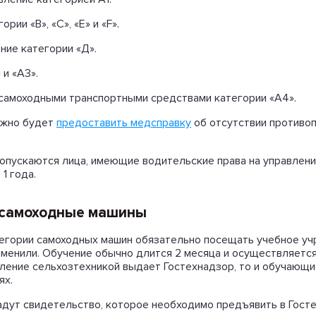
ории «В», «С», «Е» и «F».
ние категории «Д».
и «А3».
самоходными транспортными средствами категории «А4».
нужно будет
предоставить медсправку
об отсутствии противоп
 допускаются лица, имеющие водительские права на управле
1 года.
а самоходные машины
тегории самоходных машин обязательно посещать учебное уч
менили. Обучение обычно длится 2 месяца и осуществляется
авление сельхозтехникой выдает Гостехнадзор, то и обучающ
ях.
адут свидетельство, которое необходимо предъявить в Гост