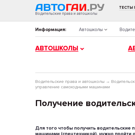
ТЕСТЫ
Водительские права и автошколы
Информация:
Автошколы
Водите
АВТОШКОЛЫ
А
Водительские права и автошколы
→
Водительск
управление самоходными машинами
Получение водительс
Для того чтобы получить водительские 
машинами (спецтехникой), нужно пройти 