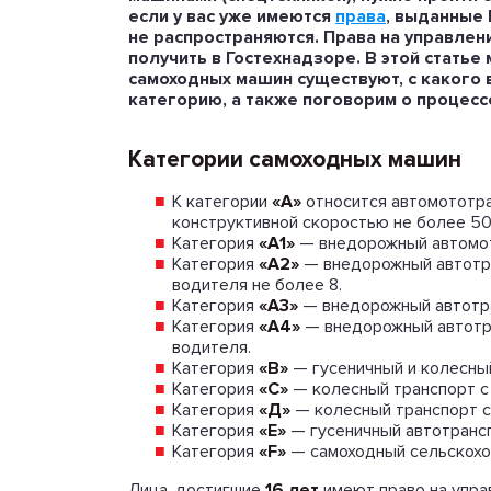
если у вас уже имеются
права
, выданные 
не распространяются. Права на управле
получить в Гостехнадзоре. В этой статье
самоходных машин существуют, с какого 
категорию, а также поговорим о процесс
Категории самоходных машин
К категории
«А»
относится автомототра
конструктивной скоростью не более 50 
Категория
«А1»
— внедорожный автомот
Категория
«А2»
— внедорожный автотра
водителя не более 8.
Категория
«А3»
— внедорожный автотра
Категория
«А4»
— внедорожный автотра
водителя.
Категория
«В»
— гусеничный и колесный
Категория
«С»
— колесный транспорт с 
Категория
«Д»
— колесный транспорт с
Категория
«Е»
— гусеничный автотрансп
Категория
«
F
»
— самоходный сельскохо
Лица, достигшие
16
лет
имеют право на упра