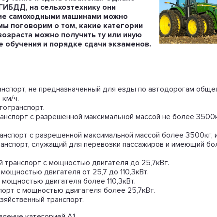
ГИБДД, на сельхозтехнику они
ние самоходными машинами можно
 мы поговорим о том, какие категории
возраста можно получить ту или иную
е обучения и порядке сдачи экзаменов.
нспорт, не предназначенный для езды по автодорогам общег
км/ч.
отранспорт.
нспорт с разрешенной максимальной массой не более 3500кг
нспорт с разрешенной максимальной массой более 3500кг, и
нспорт, служащий для перевозки пассажиров и имеющий бол
 транспорт с мощностью двигателя до 25,7кВт.
мощностью двигателя от 25,7 до 110,3кВт.
 мощностью двигателя более 110,3кВт.
орт с мощностью двигателя более 25,7кВт.
зяйственный транспорт.
вление категорией А1.