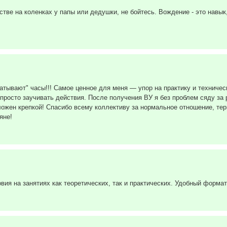
стве на коленках у папы или дедушки, не бойтесь. Вождение - это навык
ткатывают" часы!!! Самое ценное для меня — упор на практику и технич
просто заучивать действия. После получения ВУ я без проблем сяду за р
ложен крепкой! Спасибо всему коллективу за нормальное отношение, те
яне!
я на занятиях как теоретических, так и практических. Удобный формат