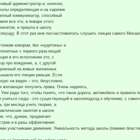
чивый администратор и, конечно,
школы определяющая и на харизме
олепный коммуникатор, способный
мня все это, в январе этого
 начатое, и пришла в школу
 секунду. В этот раз мне посчастливилось слушать лекции самого Михаи
 тонким юмором, без «нудятины» и
 понятных с первого раза вещей
кции в его исполнении это, с
up про вождение, а, с другой
троенный на живых жизненных
слышала его лекции раньше. Если
урс на видео – это, безусловно,
м желающих получить права. Очень надеюсь,
Уже ради того, чтобы понять, что такое дорога, автомобиль и правила 
и учиться сюда - это существующий в школеподход к обучению, с самого
ть три месяца учить теорию, а
рактические занятия в школе
и, что, думаю, продвигает
ыстрее и в разы эффективнее
ими участниками движения. Уникальность метода школы (помимо блестяще