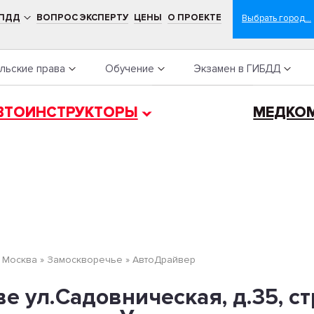
 ПДД
ВОПРОС ЭКСПЕРТУ
ЦЕНЫ
О ПРОЕКТЕ
льские права
Обучение
Экзамен в ГИБДД
ВТОИНСТРУКТОРЫ
МЕДКО
»
Москва
»
Замоскворечье
»
АвтоДрайвер
 ул.Садовническая, д.35, ст