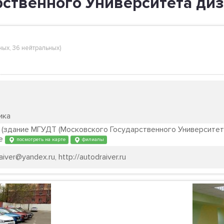
рственного Университета диз
ных
,
36 нейтральных
)
ика
.1 (здание МГУДТ (Московского Государственного Университет
ье
посмотреть на карте
филиалы
iver@yandex.ru, http://autodraiver.ru