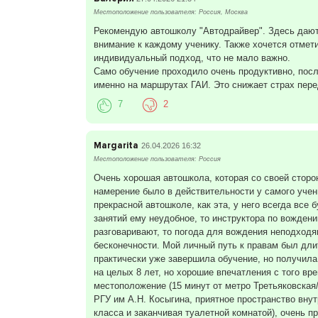
Местоположение пользователя: Россия, Москва
Рекомендую автошколу "Автодрайвер". Здесь дают
внимание к каждому ученику. Также хочется отмет
индивидуальный подход, что не мало важно.
Само обучение проходило очень продуктивно, посл
именно на маршрутах ГАИ. Это снижает страх пере
7
2
Margarita
26.04.2026 16:32
Местоположение пользователя: Россия
Очень хорошая автошкола, которая со своей сторон
намерение было в действительности у самого учени
прекрасной автошколе, как эта, у него всегда все б
занятий ему неудобное, то инструктора по вождению
разговаривают, то погода для вождения неподходящ
бесконечности. Мой личный путь к правам был дли
практически уже завершила обучение, но получила 
на целых 8 лет, но хорошие впечатления с того вр
местоположение (15 минут от метро Третьяковская/
РГУ им А.Н. Косыгина, приятное пространство внут
класса и заканчивая туалетной комнатой), очень 