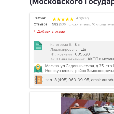
(Московского Госуда
Рейтинг
4.9(637)
Отзывов
582
(
536 положительных
,
10 отрицатель
+
Добавить отзыв
Да
Категория B
:
Да
Лицензирована
:
035620
№ лицензии
:
АКПП и механ
АКПП или механика
:
Москва, ул.Садовническая, д.35, стр
Новокузнецкая, район Замосквореч
тел.: 8 (495) 960-09-95, email: autodra