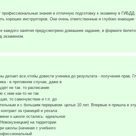
 профессиональные знания и отличную подготовку к экзамену в ГИБДД
ить хороших инструкторов. Они очень ответственные и глубоко знающие 
е каждого занятия предусмотрено домашнее задание, в формате билетов.
д экзаменом.
ы делает все,чтобы довести ученика до результата - получения прав. Гл
ка - в противном случае, даже в
удет не так: то расписание
 с ним как-то не так
ая, то самочувствие и т.п. до
тельным и с большим перерывом- целых 10 лет. Впервые я пришла в эту 
контракт за границей и уехала
емени о школе остались: идеальное
Новокузнецкая) на территории
ри школы (начиная с учебного
профессиональный