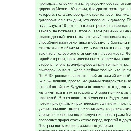
преподавательский и инструкторский состав, отзыв
директор Михаил Юрьевич, фигура которого для 
которого, полагаю, всегда и строится все - велик
договориться с каждым, кто способен к диалогу. По
года, спустя 10 лет, я, наконец, решила завершить
заново, не пожалев в итоге об этом решении ни на
прирожденный, очень талантливый преподаватель,
способный виртуозно, ярко и образно, с большим и
«тягомотины» объяснять суть сложных и не всегда
так, что в голове все становится на свои места. Ле
одной стороны, практически высококлассный stand 
стороны, очень квалифицированный, точный и пос
примерах контент - жалею сейчас только, что не 
бы М.Ю. решился записать свой авторский личный к
был бы лучший, просто бесценный подарок тысяча
что в ближайшем будущем он захочет это сделать. 
идти учиться в эту автошколу. Вторая причина идт
практикой. Это означает, что ученик не будет сиде
потом приступать к практическим занятиям - нет, п
ученик начинает вместе с занятиями теоретическим
ученика к конечной цели получения прав в разы б
позволяет проработать страх перед дорогой и друг
быстром погружении в реальные условия