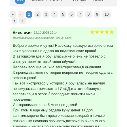
«
‹
1
2
3
4
5
6
7
8
9
10
›
»
Анастасия
12.10.2025 22:14
Местоположение пользователя: Россия, Орёл
Доброго времени суток! Расскажу краткую историю,о том
как я успешно не сдала на водительские права!
В автошколе где я обучалась,мне очень не повезло с
инструктором который меня обучал!
Человек вообще не был заинтересован,в обучении.
К преподавателю по теории вопросов нет,теорию сдала с
первого раза!
Так вот инструктор у которого я обучалась не научил
нечему,сказал поможет в ГИБДД,в этоге обманул,я
заплатила,и в этоге 2 последние попытки были
провалены.
И отправилась я на 6 месяцев домой.
При этом я еще ему отдала кучу денег за доп
занятия,короче был просто кошмар,который я только
потихоньку начинаю забывать,потрачено было много
времени и нервов,об этом можно писать вечно,и к