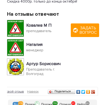
Скидка 4000р. только до конца октября!
На отзывы отвечают
Ковалев М П
ЗАДАТЬ
преподаватель
ВОПРОС
Наталия
менеджер
Артур Борисович
Преподаватель г.
Волгоград
Отзывы
ить свой отзыв
Наверх
Поделиться…
878
791
27
60
Все
Полезн
Положит
Отрицат
Нейтр