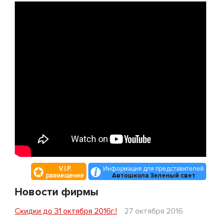
вы сможете посмотреть его запись.
— в нашей автошколе уютные, современные классы.
— у нас отсутствуют скрытые платежи, вы точно
будете знать, за что отдали деньги.
Сотрудники автошколы «Зеленый Свет» будут рады
видеть вас на своих занятиях.
V.I.P.
Информация для представителей
размещение
Автошкола Зеленый свет
Новости фирмы
Скидки до 31 октября 2016г.!
27 октября 2016