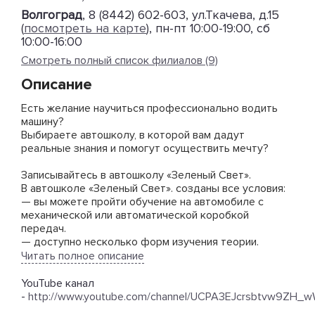
Волгоград
, 8 (8442) 602-603, ул.Ткачева, д.15
(
посмотреть на карте
), пн-пт 10:00-19:00, сб
10:00-16:00
Смотреть полный список филиалов (9)
Описание
Есть желание научиться профессионально водить
машину?
Выбираете автошколу, в которой вам дадут
реальные знания и помогут осуществить мечту?
Записывайтесь в автошколу «Зеленый Свет».
В автошколе «Зеленый Свет». созданы все условия:
— вы можете пройти обучение на автомобиле с
механической или автоматической коробкой
передач.
— доступно несколько форм изучения теории.
Занятия проходят в вечернее и утреннее время, в
Читать полное описание
выходные и будни.
— мы проводим онлайн-обучение, где вы сможете
YouTube канал
общаться с преподавателями в ZOOM. В случае,
-
http://www.youtube.com/channel/UCPA3EJcrsbtvw9ZH
когда вы по каким-либо причинам пропустите урок,