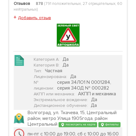
Отзывов
878
(
791 положительных
,
27 отрицательных
,
60
нейтральных
)
+
Добавить отзыв
Да
Категория А
:
Да
Категория B
:
Частная
Тип
:
Да
Лицензирована
:
серия 34ЛО1 N 0001284,
№
серия 34ОД № 000282
лицензии
:
АКПП и механика
АКПП или механика
:
Да
Экстремальное вождение
:
Да
Дистанционное обучение
:
Волгоград, ул. Ткачева, 15, Центральный
район, метро Улица 1905года, район
Центральный
посмотреть на карте
филиалы
пн-пт с 10:00 до 19:00, сб с 10:00 до 16:00