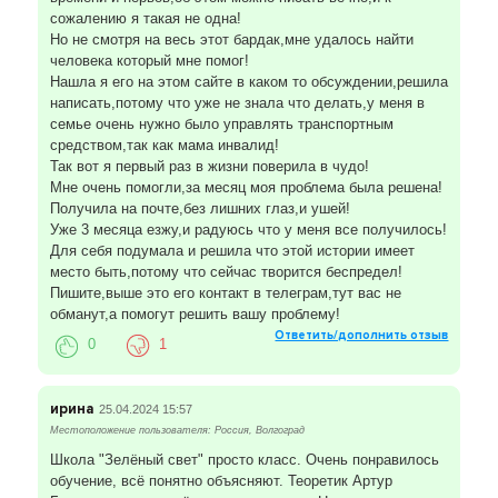
сожалению я такая не одна!
Но не смотря на весь этот бардак,мне удалось найти
человека который мне помог!
Нашла я его на этом сайте в каком то обсуждении,решила
написать,потому что уже не знала что делать,у меня в
семье очень нужно было управлять транспортным
средством,так как мама инвалид!
Так вот я первый раз в жизни поверила в чудо!
Мне очень помогли,за месяц моя проблема была решена!
Получила на почте,без лишних глаз,и ушей!
Уже 3 месяца езжу,и радуюсь что у меня все получилось!
Для себя подумала и решила что этой истории имеет
место быть,потому что сейчас творится беспредел!
Пишите,выше это его контакт в телеграм,тут вас не
обманут,а помогут решить вашу проблему!
Ответить/дополнить отзыв
0
1
ирина
25.04.2024 15:57
Местоположение пользователя: Россия, Волгоград
Школа "Зелёный свет" просто класс. Очень понравилось
обучение, всё понятно объясняют. Теоретик Артур