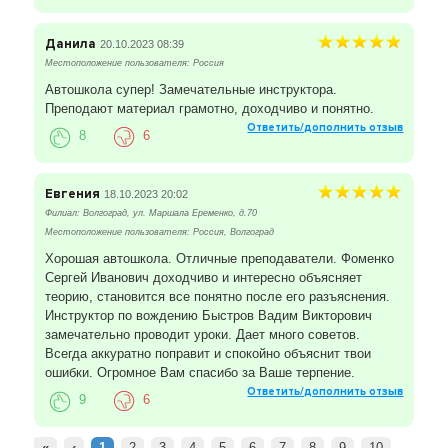
Данила
20.10.2023 08:39
Местоположение пользователя: Россия
Автошкола супер! Замечательные инструктора.
Преподают материал грамотно, доходчиво и понятно.
Ответить/дополнить отзыв
8
6
Евгения
18.10.2023 20:02
Филиал: Волгоград, ул. Маршала Еременко, д.70
Местоположение пользователя: Россия, Волгоград
Хорошая автошкола. Отличные преподаватели. Фоменко
Сергей Иванович доходчиво и интересно объясняет
теорию, становится все понятно после его разъяснения.
Инструктор по вождению Быстров Вадим Викторович
замечательно проводит уроки. Дает много советов.
Всегда аккуратно поправит и спокойно объяснит твои
ошибки. Огромное Вам спасибо за Ваше терпение.
Ответить/дополнить отзыв
9
6
«
‹
1
2
3
4
5
6
7
8
9
10