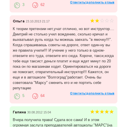
Ответить/дополнить отзыв
3
62
Ольга
23.10.2013 21:17
К теории претензии нет,учат отлично, но вот инструктор....
Дмитрий не столько учил вождению, сколько кричал и
выхватывал руль когда ты можешь заехать "в ямочку!!!".
Когда спрашиваешь советы на дороге, ответ один-ну вы
же правила учили!!! И учение у него только в одном-
отвезите его туда, отвезите его сюда. Короче, такси,когда
тебе еще таксист деньги платит и еще ждет минут по 20
пока он по магазинам ходит. Ориентироваться на дороге
не помогает, отвратительный инструктор!!! Кажется, он
еще и в автошколе "Волгоград"работает. Очень бы
советовала "Марсу" сменить его и не портить себе
репутацию
Ответить/дополнить отзыв
5
64
Галина
30.08.2012 15:04
Вчера получила права! Сдала все сама! И в этом
огромная заслуга преподавателей автошколы "МАРС"(на