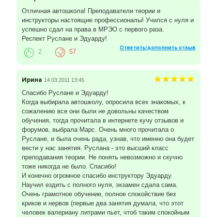
Отличная автошкола! Преподаватели теории и
инструкторы настоящие профессионалы! Учился с нуля и
успешно сдал на права в МРЭО с первого раза.
Респект Руслане и Эдуарду!
Ответить/дополнить отзыв
2
57
Ирина
14.03.2011 13:45
Спасибо Руслане и Эдуарду!
Когда выбирала автошколу, опросила всех знакомых, к
сожалению все они были не довольны качеством
обучения, тогда прочитала в интернете кучу отзывов и
форумов, выбрала Марс. Очень много прочитала о
Руслане, и была очень рада, узнав, что именно она будет
вести у нас занятия. Руслана - это высший класс
преподавания теории. Не понять невозможно и скучно
тоже никогда не было. Спасибо!
И конечно огромное спасибо инструктору Эдуарду.
Научил ездить с полного нуля, экзамен сдала сама.
Очень грамотное обучение, полное спокойствие без
криков и нервов (первые два занятия думала, что этот
человек валериану литрами пьет, чтоб таким спокойным