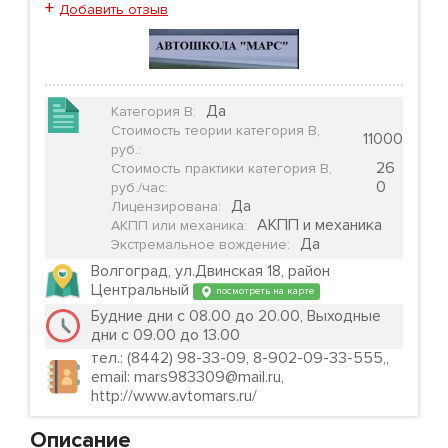
+
Добавить отзыв
Да
Категория B
:
Стоимость теории категория B,
11000
руб.
:
26
Стоимость практики категория B,
0
руб./час
:
Да
Лицензирована
:
АКПП и механика
АКПП или механика
:
Да
Экстремальное вождение
:
Волгоград, ул.Двинская 18, район
Центральный
посмотреть на карте
Будние дни c 08.00 до 20.00, Выходные
дни с 09.00 до 13.00
тел.: (8442) 98-33-09, 8-902-09-33-555,,
email: mars983309@mail.ru,
http://www.avtomars.ru/
Описание