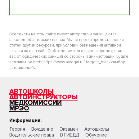
Все тексты на этом сайте имеют авторство и защищаются
законом об авторских правах. Мы не против предоставления
статей другим ресурсам, при условии размещения активной
ссылки на наш сайт. Соблюдение этого закона предохранит
вас от юридических санкций со стороны администрации. Будьте
вежливы. <a href="https://www.avtogai.ru" target=_blank>выбор
автошколы</a>
АВТОШКОЛЫ
АВТОИНСТРУКТОРЫ
МЕДКОМИССИИ
МРЭО
Информация:
Теория
Вождение
Экзамен
Автошколы
Водительские права
В ГИБДД
Обучение