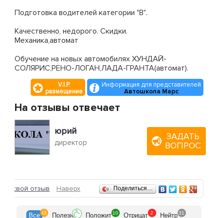
Подготовка водителей категории "В".
Качественно, недорого. Скидки.
Механика,автомат
Обучение на новых автомобилях ХУНДАЙ-
СОЛЯРИС,РЕНО-ЛОГАН,ЛАДА-ГРАНТА(автомат).
V.I.P.
Информация для представителей
размещение
Автошкола Марс
На отзывы отвечает
юрий
ЗАДАТЬ
директор
ВОПРОС
Отзывы
ить свой отзыв
Наверх
Поделиться…
43
10
2
31
Все
Полезн
Положит
Отрицат
Нейтр