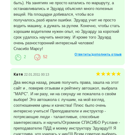
быть). На занятиях не просто катались по маршруту, а
останавливались и Эдуард объяснял много полезных
вещей. На площадки добивался, чтобы все
получалось,разб ирали ошибки. Эдуард учит не просто
водить машину, а думать за рулем. Конечно, чтобы стать
хорошим водителем нужен опыт, но Эдуарду за короткий
срок удалось научить многому. И кроме того Эдуард
очень разносторонний интересный человек!
Спасибо Марсу!
Ответить/дополнить отзыв
2
52
Катя
22.01.2011 00:13
Два месяца назад, решив получить права, зашла на этот
сайт и , поверив отзывам и рейтингу автошкол, выбрала
"МАРС". И ни разу, ни на секунду не пожалела о своём
выборе! Это автошкола с лучшим, на мой взгляд,
соотношением цены и качества! Плюс было очень
интересно учиться! Преподаватели и инструктор -
потрясающие люди - талантливые, способные
заинтересовать и научить!Огромное СПАСИБО Руслане -
преподавателю ПДД и моему инструктору Эдуарду!!! Я
счастлива, что училась у них!))) Всем советую выбрать