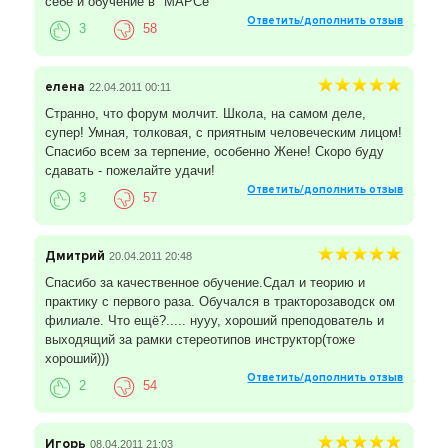
себе и обучение в "МАРСе"
Ответить/дополнить отзыв
3
58
елена
22.04.2011 00:11
Странно, что форум молчит. Школа, на самом деле,
супер! Умная, толковая, с приятным человеческим лицом!
Спасибо всем за терпение, особенно Жене! Скоро буду
сдавать - пожелайте удачи!
Ответить/дополнить отзыв
3
57
Дмитрий
20.04.2011 20:48
Спасибо за качественное обучение.Сдал и теорию и
практику с первого раза. Обучался в тракторозаводск ом
филиале. Что ещё?..... нууу, хороший преподователь и
выходящий за рамки стереотипов инструктор(тоже
хороший)))
Ответить/дополнить отзыв
2
54
Игорь
08.04.2011 21:03