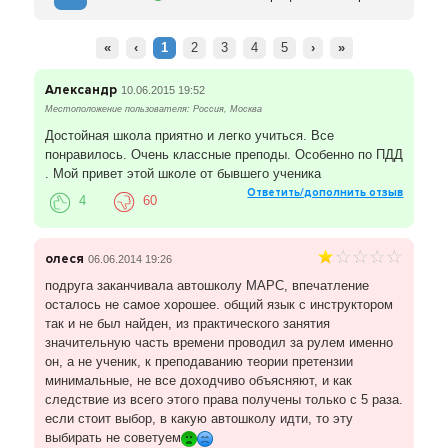
«
‹
1
2
3
4
5
›
»
Александр
10.06.2015 19:52
Местоположение пользователя: Россия, Москва
Достойная школа приятно и легко учиться. Все
понравилось. Очень классные преподы. Особенно по ПДД
. Мой привет этой школе от бывшего ученика
Ответить/дополнить отзыв
4
60
олеся
06.06.2014 19:26
подруга заканчивала автошколу МАРС, впечатление
осталось не самое хорошее. общий язык с инструктором
так и не был найден, из практического занятия
значительную часть времени проводил за рулем именно
он, а не ученик, к преподаванию теории претензии
минимальные, не все доходчиво объясняют, и как
следствие из всего этого права получены только с 5 раза.
если стоит выбор, в какую автошколу идти, то эту
выбирать не советуем