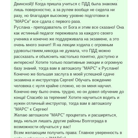
Двинской)! Когда пришла учиться с ПДД была знакома
лишь поверхностно, а за рулем вообще не сидела ни
разу, но благодаря высокому уровню подготовки в
"МАРСе" все сдала с первого раза.
Руслана - преподаватель от Бога и этим все сказано! Она
как истинный педагог переживала за каждого своего
ученика и конечно же поддерживала на экзамене, а это
очень много значит! Я на лекции ходила с огромным
удовольствием,никогда не думала, что ПДД можно
рассказать и объяснить настолько понятно, доступно и
интересно! Хотите только позитивные эмоции и огромную
базу знаний, тогда вам в автошколу "МАРС" к Руслане!
Конечно же большая заслуга в моей успешной сдаче
экзамена и инструктора Сергея! Обучать вождению
человека с нуля крайне сложно, но он меня научил.
Конечно ему было очень трудно, но он довел обучение до
конца! Спасибо за терпение! Хотите научиться водить и
нужен отличный инструктор, тогда вам в автошколу
"МАРС" к Сергею!
Желаю автошколе "МАРС" процветать и расширяться,
ведь нельзя лишать другие районы Волгограда в
возможности обучаться у вас!
Всем желающим получить права: Главное уверенность в