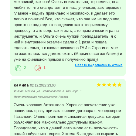
механикой, как она! Очень внимательна, терпелива, она
любит то, что она делает, и в нас, учеников, закладывает
главное - водить правильно и безопасно, и делает это
легко и понятно! Все, кто скажет, что она им не подошла,
просто не подходят к вождению как к творческому
процессу, а это ведь так и есть, это практически игра на
инструменте, и Ольга очень чуткий преподаватель, я с
ней и внутренний экзамен сдала с 1 раза и пошла
сдавать сама, т.к школе назначено ГАИ в Строгино, мне
не захотелось так далеко ехать (Марьино все же ближе) и
уже на финишной прямой к получению прав))
Ответить/дополнить отзыв
2
1
Камила
02.12.2022 23:03
Филиал: Москва, ул. Чертановская, д. 45А, корп. 1
Местоположение пользователя: Россия
Очень хорошая Автошкола. Хорошее впечатление уже
появилось сразу при заключении договора с менеджером
Натальей. Очень приятная и спокойная девушка, которая
объясняет все максимально доступным языком.
Порадовало, что в данной автошколе есть возможность
онлайн обучению теории. Хотела бы отдельно выразить