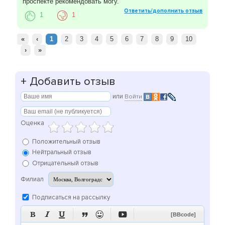
проспекте рекомендовать могу.
Ответить/дополнить отзыв
1
1
«
‹
1
2
3
4
5
6
7
8
9
10
›
»
+
Добавить отзыв
или
Войти
Оценка
Положительный отзыв
Нейтральный отзыв
Отрицательный отзыв
Филиал
Подписаться на рассылку






[BBcode]