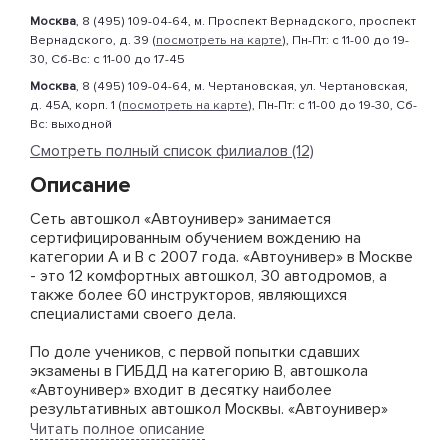
Москва
, 8 (495) 109-04-64, м. Проспект Вернадского, проспект
Вернадского, д. 39 (
посмотреть на карте
), Пн-Пт: с 11-00 до 19-
30, Сб-Вс: с 11-00 до 17-45
Москва
, 8 (495) 109-04-64, м. Чертановская, ул. Чертановская,
д. 45А, корп. 1 (
посмотреть на карте
), Пн-Пт: с 11-00 до 19-30, Сб-
Вс: выходной
Смотреть полный список филиалов (12)
Описание
Сеть автошкол «Автоунивер» занимается
сертифицированным обучением вождению на
категории А и В с 2007 года. «Автоунивер» в Москве
- это 12 комфортных автошкол, 30 автодромов, а
также более 60 инструкторов, являющихся
специалистами своего дела.
По доле учеников, с первой попытки сдавших
экзамены в ГИБДД на категорию В, автошкола
«Автоунивер» входит в десятку наиболее
результативных автошкол Москвы. «Автоунивер»
имеет лицензию Департамента образования и
Читать полное описание
аттестацию ГИБДД УМВД, а значит, вы обучаетесь в