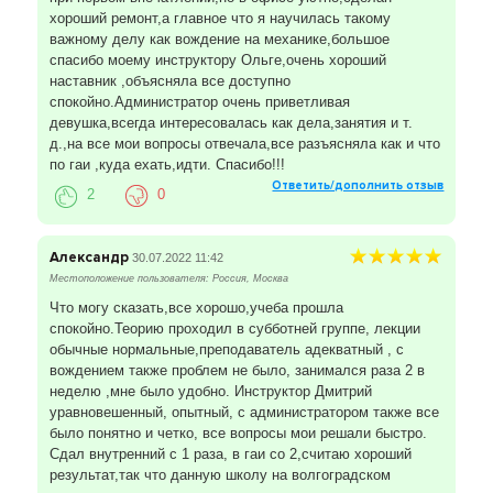
хороший ремонт,а главное что я научилась такому
важному делу как вождение на механике,большое
спасибо моему инструктору Ольге,очень хороший
наставник ,объясняла все доступно
спокойно.Администратор очень приветливая
девушка,всегда интересовалась как дела,занятия и т.
д.,на все мои вопросы отвечала,все разъясняла как и что
по гаи ,куда ехать,идти. Спасибо!!!
Ответить/дополнить отзыв
2
0
Александр
30.07.2022 11:42
Местоположение пользователя: Россия, Москва
Что могу сказать,все хорошо,учеба прошла
спокойно.Теорию проходил в субботней группе, лекции
обычные нормальные,преподаватель адекватный , с
вождением также проблем не было, занимался раза 2 в
неделю ,мне было удобно. Инструктор Дмитрий
уравновешенный, опытный, с администратором также все
было понятно и четко, все вопросы мои решали быстро.
Сдал внутренний с 1 раза, в гаи со 2,считаю хороший
результат,так что данную школу на волгоградском