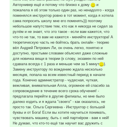
Автоунивер ещё и потому что близко к дому
и
пожалела я об этом только один раз, но ненадолго - когда
поменялся инструктор ровно в тот момент, когда я хотела
сама попросить школу мне его поменять))) поэтому
небольшое напутствие тем, кто как я никогда не сидел за
рулём и не знает, что это такое - если вам кажется, что
что-то не так, то вам не кажется - меняйте инструктора! А
теоретическую часть не бойтесь брать онлайн - теорию
вёл Андрей Петрович Ли, он очень легко, понятно и
доступно, простыми словами объяснял даже сложные
для новичка вещи в теории (к слову, экзамен по ней
сдавала всегда с 1 раза и меньше чем за 5 минут
).
Замену инструктору по вождению ждала несколько
месяцев, попала на всем известный период в начале
года. Конечно администратор - чудесная, чуткая,
вежливая, внимательная Алла, огромное ей спасибо за
сопровождение в течение всего срока обучения! -
предлагала перейти в другие филиалы, но мне было
далеко ездить и я ждала "своего" - как оказалось, не
просто так. Ольга Сергеевна - Инструктор с большой
буквы и от Бога! Если вы хотите научиться понимать,
чувствовать машину, быть с ней партнёром - вам к ней!
Не думаю, что кто-то ещё так научит вас дружить с