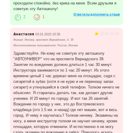
проходили спокойно, без крика на меня. Всем друзьям я
советую эту Автошколу!
Ответить/дополнить отзыв
2
1
Анастасия
03.01.2023 15:35
Филиал: Москва, проспект Вернадского, д. 39
Местоположение пользователя: Россия, Москва
Здравствуйте. Ни кому не советую эту автошколу
"АВТОУНИВЕР" что на проспекте Вернадского 39.
Занятие по вождению должно длиться 1 час 30 минут.
Инструктора занимаются по 1 час 20 минут. Из этого
времени целый 1 час держал меня на площадке, сидя с
сигаретой в зубах (хотя я не курю и не переношу запах
сигарет) и уткнувшийся в свой телефон. Толком ничего не
объяснял. Я старалась делать так, как делают другие
ученики. И 20 минут по городу. И вот так 26 занятий.
Вождение по городу у них, это до Востряковского
кладбища (это 1.5 км. и назад) где нет машин, вот и весь
город. И чему я научилась? Толком ничему. Экзамены на
носу, а меня инструктор толком не научил ничему, кроме
площадки, которую отменили. И естественно я не могу
сдать экзамен по вождению в гибдд. Пришлось искать