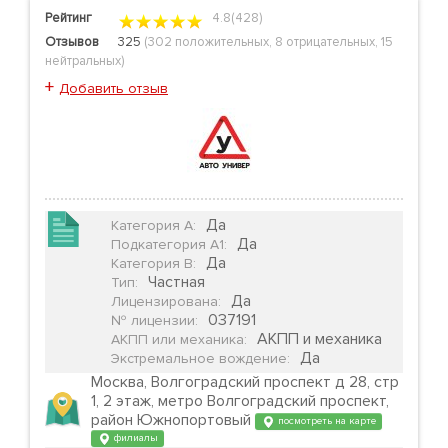
Рейтинг
4.8(428)
Отзывов
325
(
302 положительных
,
8 отрицательных
,
15
нейтральных
)
+
Добавить отзыв
Да
Категория А
:
Да
Подкатегория А1
:
Да
Категория B
:
Частная
Тип
:
Да
Лицензирована
:
037191
№ лицензии
:
АКПП и механика
АКПП или механика
:
Да
Экстремальное вождение
:
Москва, Волгоградский проспект д 28, стр
1, 2 этаж, метро Волгоградский проспект,
район Южнопортовый
посмотреть на карте
филиалы