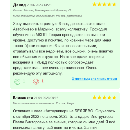
Давид
29.06.2023 14:28
Р-н Куркино
Филиал: Москва, Новочеркасский бульвар, 43
ул. Соколово-Мещерская, д. 29
Местоположение пользователя: Россия, Домодедово
Хочу выразить огромную благодарность автошколе
Р-н Солнцево
АвтоУнивер в Марьино, всему коллективу. Проходил
Солнцевский проспект, 26
обучение на МКПП. Теория преподается на высшем
уровне, доступно и понятно, по крайней мере для меня
м. Серпуховская
точно. Уроки вождения были познавательными,
Большой Строченовский переулок, 15А
отрабатывали все недочеты, все ошибки, очень понятно
все объяснял инструктор. На этапе сдачи теории и
м. Марьино
вождения в ГИБДД полностью сопровождает
Новочеркасский бульвар, 43
представитель, все очень организовано. Очень
рекомендую эту автошколу.
м. Римская
Ответить/дополнить отзыв
Гжельский переулок, д.20
1
1
м. Селигерская
Коровинское шоссе 2А, комн.737
Елизавета
21.04.2023 09:16
Местоположение пользователя: Россия, Тверь
м. Дмитровская
Отличная школа «Автоунивер» на БЕЛЯЕВО. Обучалась
Вятская улица, д.49, стр.5
с октября 2022 по апрель 2023. Благодарю Инструктора
Павла Викторовича за знания, которые он мне дал! Я всё
понимала на лету, всё понятно и четко. Занятия