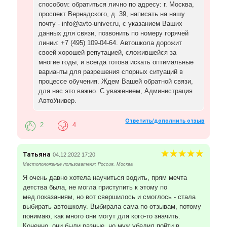
способом: обратиться лично по адресу: г. Москва,
проспект Вернадского, д. 39, написать на нашу
почту - info@avto-univer.ru, с указанием Ваших
данных для связи, позвонить по номеру горячей
линии: +7 (495) 109-04-64. Автошкола дорожит
своей хорошей репутацией, сложившейся за
многие годы, и всегда готова искать оптимальные
варианты для разрешения спорных ситуаций в
процессе обучения. Ждем Вашей обратной связи,
для нас это важно. С уважением, Администрация
АвтоУнивер.
Ответить/дополнить отзыв
2
4
Татьяна
04.12.2022 17:20
Местоположение пользователя: Россия, Москва
Я очень давно хотела научиться водить, прям мечта
детства была, не могла приступить к этому по
мед.показаниям, но вот свершилось и смоглось - стала
выбирать автошколу. Выбирала сама по отзывам, потому
понимаю, как много они могут для кого-то значить.
Конечно, они были разные, но муж убедил пойти в