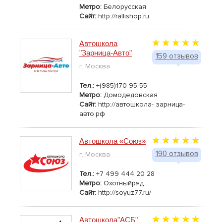
Метро:
Белорусская
Сайт:
http://rallishop.ru
Автошкола
"Зарница-Авто"
159 отзывов
г. Москва
Тел.:
+(985)170-95-55
Метро:
Домодедовская
Сайт:
http://автошкола- зарница-
авто.рф
Автошкола «Союз»
190 отзывов
г. Москва
Тел.:
+7 499 444 20 28
Метро:
Охотныйряд
Сайт:
http://soyuz77.ru/
Автошкола"АСБ"