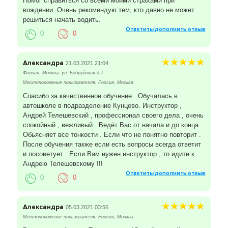
Помог справиться со всеми моими страхами при
вождении. Очень рекомендую тем, кто давно не может
решиться начать водить.
Ответить/дополнить отзыв
0
0
Александра
21.03.2021 21:04
Филиал: Москва, ул. Бобруйская д.7
Местоположение пользователя: Россия, Москва
Спасибо за качественное обучение . Обучалась в
автошколе в подразделение Кунцево. Инструктор ,
Андрей Телешевский , профессионал своего дела , очень
спокойный , вежливый . Ведёт Вас от начала и до конца .
Обьясняет все тонкости . Если что не понятно повторит .
После обучения также если есть вопросы всегда ответит
и посоветует . Если Вам нужен инструктор , то идите к
Андрею Телешевскому !!!
Ответить/дополнить отзыв
0
0
Александра
05.03.2021 03:56
Местоположение пользователя: Россия, Москва