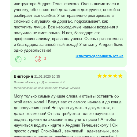
инструктора Андрея Телешевского. Очень внимателен к
ученику, объясняет всё детально и доходчиво, спокойно
разбирает все ошибки. Учит правильно реагировать в
сложных ситуациях на дорогах, подсказывает, как
поступить лучше. Все необходимые навыки вождения я
получила не имея опыта. И вот, благодаря его
профессионализму, права получены. Очень признательна
и благодарна за внесённый вклад! Учиться у Андрея было
одно удовольствие!
Ответить/дополнить отзыв
3
0
Виктория
21.01.2020 10:35
Филиал: Москва, ул. Дивизионная, д.4
Местоположение пользователя: Россия, Москва
Могу только самые лучшие слова и отзывы оставить об
этой автошколе!!! Ведут вас от самого начала и до конца,
до получения прав! Не нужно думать о документах, о
датах экзаменов! От вас требуется только научиться
водить, прийти на экзамен и получить права ! А чтобы
научиться водить - идите к Андрею Телешевскому ! Он
просто супер! Спокойный , вежливый , адекватный , все
расскажет и покажет, разбирает каждую вашу ошибку !