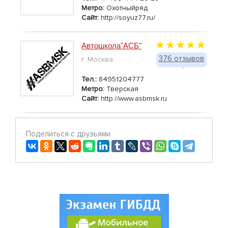
Метро:
Охотныйряд
Сайт:
http://soyuz77.ru/
Автошкола"АСБ"
376 отзывов
г. Москва
Тел.:
84951204777
Метро:
Тверская
Сайт:
http://www.asbmsk.ru
Поделиться с друзьями