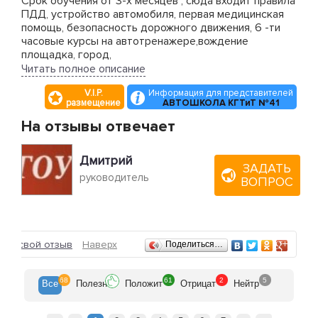
Срок обучения от 3-х месяцев , сюда входит правила
ПДД, устройство автомобиля, первая медицинская
помощь, безопасность дорожного движения, 6 -ти
часовые курсы на автотренажере,вождение
площадка, город,
Читать полное описание
сдача внутренних экзаменов в компьютерном
V.I.P.
Информация для представителей
классе(теория), после чего Вы получаете
размещение
АВТОШКОЛА КГТиТ №41
свидетельство об окончании курсов вождения и
направляетесь на сдачу экзаменов в МРЭОГИБДД
На отзывы отвечает
Дмитрий
ЗАДАТЬ
руководитель
ВОПРОС
Отзывы
ить свой отзыв
Наверх
Поделиться…
68
61
2
5
Все
Полезн
Положит
Отрицат
Нейтр