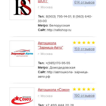
ШОП"
614 отзывов
г. Москва
Тел.:
8(903) 795-14-01, 8 (963) 640-
33-00
Метро:
Белорусская
Сайт:
http://rallishop.ru
Автошкола
"Зарница-Авто"
159 отзывов
г. Москва
Тел.:
+(985)170-95-55
Метро:
Домодедовская
Сайт:
http://автошкола- зарница-
авто.рф
Автошкола «Союз»
190 отзывов
г. Москва
Тел.:
+7 499 444 20 28