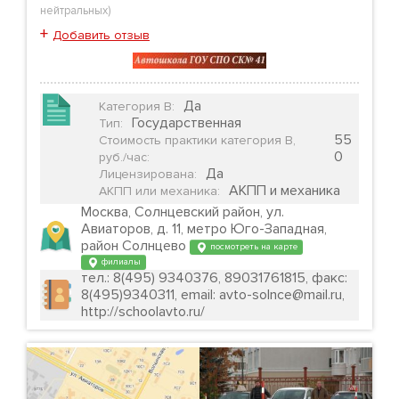
нейтральных
)
+
Добавить отзыв
Да
Категория B
:
Государственная
Тип
:
55
Стоимость практики категория B,
0
руб./час
:
Да
Лицензирована
:
АКПП и механика
АКПП или механика
:
Москва, Солнцевский район, ул.
Авиаторов, д. 11, метро Юго-Западная,
район Солнцево
посмотреть на карте
филиалы
тел.: 8(495) 9340376, 89031761815, факс:
8(495)9340311, email: avto-solnce@mail.ru,
http://schoolavto.ru/