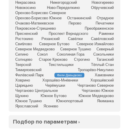
Некрасовка
Нижегородский
Новогиреево
Новокосино
Ново-Переделкино
Обручевский
Орехово-Борисово Северное
Орехово-Борисово Южное
Останкинский
Отрадное
Очаково-Матвеевское
Перово
Печатники
Покровское-Стрешнево
Преображенское
Пресненский
Проспект Вернадского
Раменки
Ростокино
Рязанский
Савёлки
Савёловский
Свиблово
Северное Бутово
Северное Измайлово
Северное Медведково
Северное Тушино
Северный
Силино
Сокол
Соколиная Гора
Сокольники
Солнцево
Старое Крюково
Строгино
Таганский
Тверской
Текстильщики
Тёплый Стан
Тимирязевский
Тропарёво-Никулино
Филёвский Парк
Хамовники
Фили-Давыдково
Ховрино
Хорошёво-Мнёвники
Хорошёвский
Царицыно
Черёмушки
Чертаново Северное
Чертаново Центральное
Чертаново Южное
Щукино
Южное Бутово
Южное Медведково
Южное Тушино
Южнопортовый
Якиманка
Ярославский
Ясенево
Подбор по параметрам