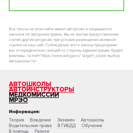
Все тексты на этом сайте имеют авторство и защищаются
законом об авторских правах. Мы не против предоставления
статей другим ресурсам, при условии размещения активной
ссылки на наш сайт. Соблюдение этого закона предохранит
вас от юридических санкций со стороны администрации. Будьте
вежливы. <a href="https://www.avtogai.ru" target=_blank>выбор
автошколы</a>
АВТОШКОЛЫ
АВТОИНСТРУКТОРЫ
МЕДКОМИССИИ
МРЭО
Информация:
Теория
Вождение
Экзамен
Автошколы
Водительские права
В ГИБДД
Обучение
В помощь
Разное