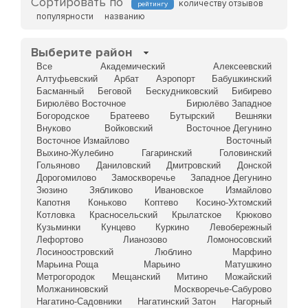
Сортировать по
количеству отзывов
рейтингу
популярности
названию
Выберите район
Все
Академический
Алексеевский
Алтуфьевский
Арбат
Аэропорт
Бабушкинский
Басманный
Беговой
Бескудниковский
Бибирево
Бирюлёво Восточное
Бирюлёво Западное
Богородское
Братеево
Бутырский
Вешняки
Внуково
Войковский
Восточное Дегунино
Восточное Измайлово
Восточный
Выхино-Жулебино
Гагаринский
Головинский
Гольяново
Даниловский
Дмитровский
Донской
Дорогомилово
Замоскворечье
Западное Дегунино
Зюзино
Зябликово
Ивановское
Измайлово
Капотня
Коньково
Коптево
Косино-Ухтомский
Котловка
Красносельский
Крылатское
Крюково
Кузьминки
Кунцево
Куркино
Левобережный
Лефортово
Лианозово
Ломоносовский
Лосиноостровский
Люблино
Марфино
Марьина Роща
Марьино
Матушкино
Метрогородок
Мещанский
Митино
Можайский
Молжаниновский
Москворечье-Сабурово
Нагатино-Садовники
Нагатинский Затон
Нагорный