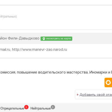
ейтральных
)
, район Фили-Давыдково
посмотреть на карте
mail.ru, http://www.manevr-zao.narod.ru
 комиссия, повышение водительского мастерства, Иномарки и
+
Добавить свой отз
1
1
Отрицат
ельные
Нейтр
альные