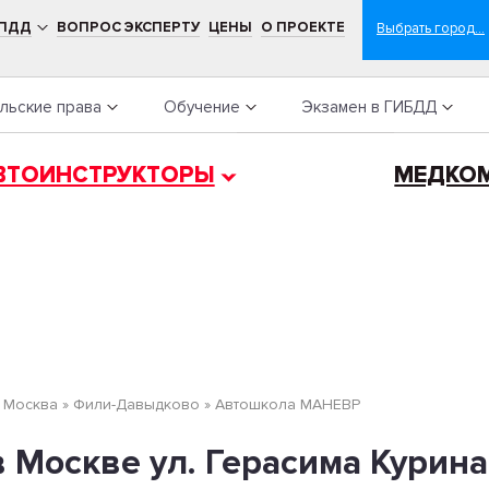
 ПДД
ВОПРОС ЭКСПЕРТУ
ЦЕНЫ
О ПРОЕКТЕ
льские права
Обучение
Экзамен в ГИБДД
ВТОИНСТРУКТОРЫ
МЕДКО
»
Москва
»
Фили-Давыдково
»
Автошкола МАНЕВР
оскве ул. Герасима Курина д