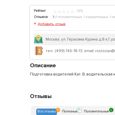
Рейтинг
0(3)
Отзывов
3
(
1 положительных
,
1 отрицательных
,
1 н
+
Добавить отзыв
Москва, ул. Герасима Курина д.8 к.1
тел.: (499) 146-18-13, email: rostozao@
Описание
Подготовка водителей Кат. В, водительская
Отзывы
3
1
Все
отзывы
Полезн
ые
Положит
ельные