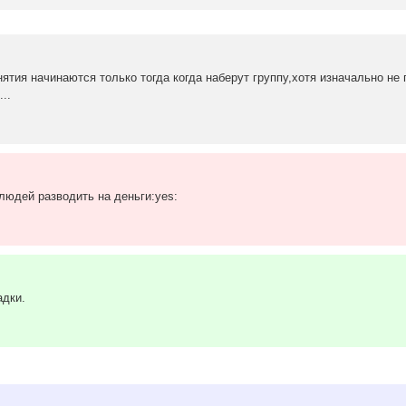
ятия начинаются только тогда когда наберут группу,хотя изначально не 
..
людей разводить на деньги:yes:
адки.