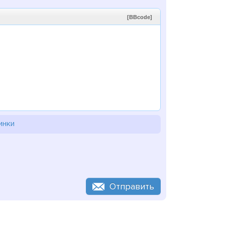
[BBcode]
инки
Отправить