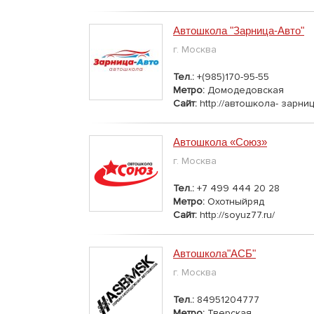
Автошкола "Зарница-Авто"
г. Москва
Тел.:
+(985)170-95-55
Метро:
Домодедовская
Сайт:
http://автошкола- зарни
Автошкола «Союз»
г. Москва
Тел.:
+7 499 444 20 28
Метро:
Охотныйряд
Сайт:
http://soyuz77.ru/
Автошкола"АСБ"
г. Москва
Тел.:
84951204777
Метро:
Тверская