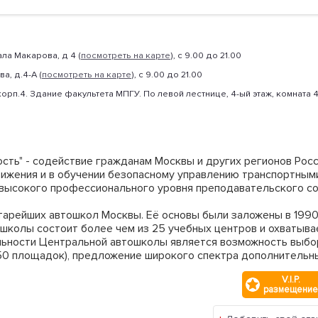
ала Макарова, д 4 (
посмотреть на карте
), с 9.00 до 21.00
а, д.4-А (
посмотреть на карте
), с 9.00 до 21.00
, корп.4. Здание факультета МПГУ. По левой лестнице, 4-ый этаж, комната 4
ть" - содействие гражданам Москвы и других регионов Росс
ижения и в обучении безопасному управлению транспортными
высокого профессионального уровня преподавательского со
тарейших автошкол Москвы. Её основы были заложены в 1990
 школы состоит более чем из 25 учебных центров и охватыва
льности Центральной автошколы является возможность выб
0 площадок), предложение широкого спектра дополнительны
V.I.P.
размещение