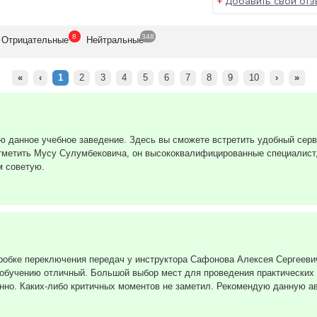
+
Добавить свой отз
8
348
Отрицат
ельные
Нейтр
альные
«
‹
1
2
3
4
5
6
7
8
9
10
›
»
ую данное учебное заведение. Здесь вы сможете встретить удобный сер
отметить Мусу Сулумбековича, он высококвалифицированные специалист
м советую.
робке переключения передач у инструктора Сафонова Алексея Сергеевич
к обучению отличный. Большой выбор мест для проведения практических
нно. Каких-либо критичных моментов не заметил. Рекомендую данную а