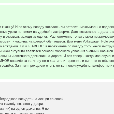
т к концу! И по этому поводу хотелось бы оставить максимально подроб
тные уроки по темам на удобной платформе. Дает возможность делать э
у и отзывам, исходя из оценок. Расположение точки старта практических
 момент - машина, на которой обучаешься. Для меня Volkswagen Polo ок
 вождения. Ну и ГЛАВНОЕ: я переживала по поводу того, какой инструк
ли иной ситуации являются основой хорошего усвоения знаний и навыков
шины и активного движения на дороге. И вот теперь, когда мое обучение
 спасибо за то, что у него хватило и терпения, и сил что-то объяснят
м ошибка. Занятия проходили очень легко, непринуждённо, комфортно и 
едведково посидеть на лекции со своей
х жалобу, но, стоя у двери,
милии) на одном дыхании. Я не
то, что я услышал за дверью