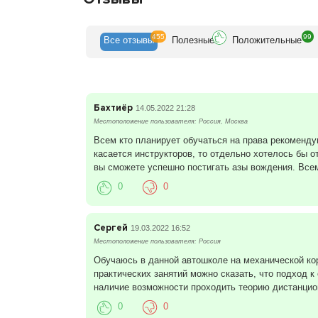
455
99
Все
отзывы
Полезн
ые
Положит
ельные
Бахтиёр
14.05.2022 21:28
Местоположение пользователя: Россия, Москва
Всем кто планирует обучаться на права рекоменд
касается инструкторов, то отдельно хотелось бы 
вы сможете успешно постигать азы вождения. Все
0
0
Сергей
19.03.2022 16:52
Местоположение пользователя: Россия
Обучаюсь в данной автошколе на механической ко
практических занятий можно сказать, что подход 
наличие возможности проходить теорию дистанцио
0
0