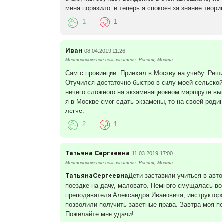
меня поразило, и теперь я спокоен за знание теори
1
1
Иван
08.04.2019 11:26
Местоположение пользователя: Россия, Москва
Сам с провинции. Приехал в Москву на учёбу. Реш
Отучился достаточно быстро в силу моей сельско
ничего сложного на экзаменационном маршруте вып
я в Москве смог сдать экзамены, то на своей роди
легче.
2
1
Татьяна Сергеевна
11.03.2019 17:00
Местоположение пользователя: Россия, Москва
ТатьянаСергеевна
Дети заставили учиться в авт
поездке на дачу, маловато. Немного смущалась во
преподавателя Александра Ивановича, инструктора
позволили получить заветные права. Завтра моя п
Пожелайте мне удачи!