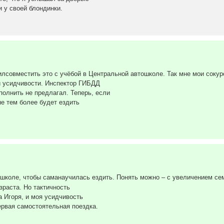
и у своей блондинки.
илсовместить это с учёбой в Центральной автошколе. Так мне мои сокур
й усидчивости. Инспектор ГИБДД
олнить не предлагал. Теперь, если
не тем более будет ездить
ошколе, чтобы саманаучилась ездить. Понять можно – с увеличением се
зраста. Но тактичность
 Игоря, и моя усидчивость
ервая самостоятельная поездка.