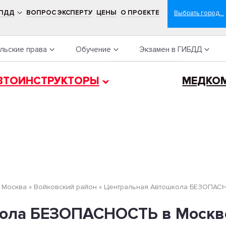
 ПДД
ВОПРОС ЭКСПЕРТУ
ЦЕНЫ
О ПРОЕКТЕ
льские права
Обучение
Экзамен в ГИБДД
ВТОИНСТРУКТОРЫ
МЕДКО
»
Москва
»
Войковский район
»
Центральная Автошкола БЕЗОПАС
ола БЕЗОПАСНОСТЬ в Москве