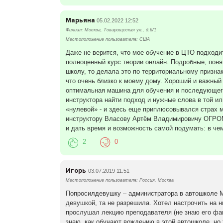
Марьяна
05.02.2022 12:52
Филиал: Москва, Товарищеская ул., д.6/1
Местоположение пользователя: США
Даже не верится, что мое обучение в ЦТО подходи
полноценный курс теории онлайн. Подробные, поня
школу, то делала это по территориальному признак
что очень близко к моему дому. Хороший и важный
оптимальная машина для обучения и последующего
инструктора найти подход и нужные слова в той и
«нулевой» - и здесь еще приплюсовывался страх ма
инструктору Власову Артём Владимировичу ОГРОМНОЕ
и дать время и возможность самой подумать: в че
2
0
Игорь
03.07.2019 11:51
Местоположение пользователя: Россия, Москва
Попросилдевушку – администратора в автошколе М
девушкой, та не разрешила. Хотел настрочить на ни
прослушал лекцию преподавателя (не знаю его фа
знаю, как обучают вождению в этой автошколе, но 