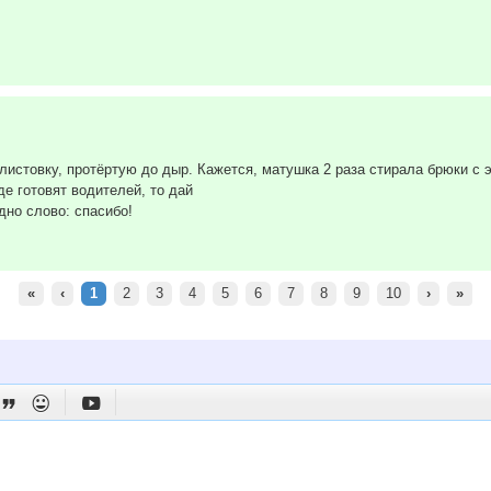
стовку, протёртую до дыр. Кажется, матушка 2 раза стирала брюки с 
де готовят водителей, то дай
дно слово: спасибо!
«
‹
1
2
3
4
5
6
7
8
9
10
›
»


