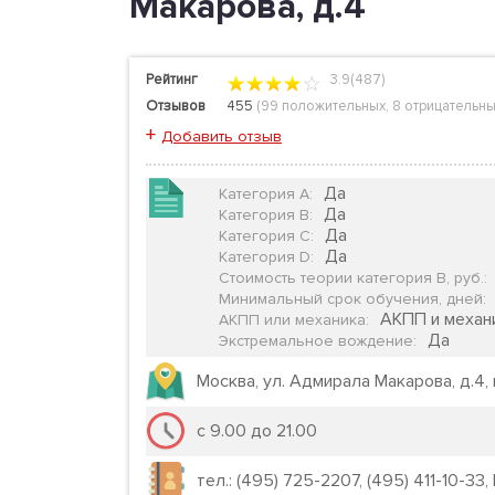
Макарова, д.4
Рейтинг
3.9(487)
Отзывов
455
(
99 положительных
,
8 отрицательн
+
Добавить отзыв
Да
Категория А
:
Да
Категория B
:
Да
Категория C
:
Да
Категория D
:
Стоимость теории категория B, руб.
:
Минимальный срок обучения, дней
:
АКПП и механ
АКПП или механика
:
Да
Экстремальное вождение
:
Москва, ул. Адмирала Макарова, д.4
с 9.00 до 21.00
тел.: (495) 725-2207, (495) 411-10-33,