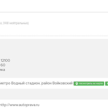
ых
,
348 нейтральных
)
12100
60
ика
, метро Водный стадион, район Войковский
посмотреть на карте
 http://www.autoprava.ru