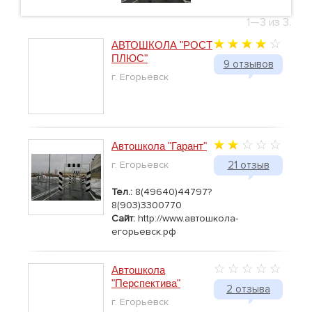
1—3 из 3.
АВТОШКОЛА "РОСТ
ПЛЮС"
9 отзывов
г. Егорьевск
Автошкола "Гарант"
г. Егорьевск
21 отзыв
Тел.:
8(49640)44797?
8(903)3300770
Сайт:
http://www.автошкола-
егорьевск.рф
Автошкола
"Перспектива"
2 отзыва
г. Егорьевск