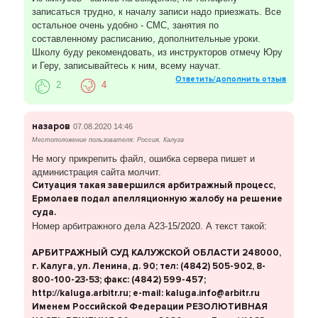
записаться трудно, к началу записи надо приезжать. Все
остальное очень удобно - СМС, занятия по
составленному расписанию, дополнительные уроки.
Школу буду рекомендовать, из инструкторов отмечу Юру
и Геру, записывайтесь к ним, всему научат.
Ответить/дополнить отзыв
2
4
назаров
07.08.2020 14:46
Местоположение пользователя: Россия, Калуга
Не могу прикрепить файл, ошибка сервера пишет и
администрация сайта молчит.
Ситуация такая завершился арбитражный процесс,
Ермолаев подал апелляционную жалобу на решение
суда.
Номер арбитражного дела А23-15/2020. А текст такой:
АРБИТРАЖНЫЙ СУД КАЛУЖСКОЙ ОБЛАСТИ 248000,
г. Калуга, ул. Ленина, д. 90; тел: (4842) 505-902, 8-
800-100-23-53; факс: (4842) 599-457;
http://kaluga.arbitr.ru; е-mail: kaluga.info@arbitr.ru
Именем Российской Федерации РЕЗОЛЮТИВНАЯ