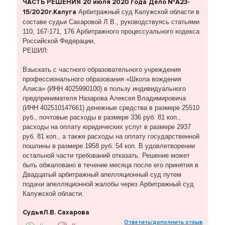
ЧАСТЬ РЕШЕНИЯ
20 июля 2020 года
Дело №А23-
15/2020
г.Калуга
Арбитражный суд Калужской области в
составе судьи Сахаровой Л.В., руководствуясь статьями
110, 167-171, 176 Арбитражного процессуального кодекса
Российской Федерации,
РЕШИЛ:
Взыскать с частного образовательного учреждения
профессионального образования «Школа вождения
Алиса» (ИНН 4025990100) в пользу индивидуального
предпринимателя Назарова Алексея Владимировича
(ИНН 402510147661) денежные средства в размере 25510
руб., почтовые расходы в размере 336 руб. 81 коп.,
расходы на оплату юридических услуг в размере 2937
руб. 81 коп., а также расходы на оплату государственной
пошлины в размере 1958 руб. 54 коп. В удовлетворении
остальной части требований отказать. Решение может
быть обжаловано в течение месяца после его принятия в
Двадцатый арбитражный апелляционный суд путем
подачи апелляционной жалобы через Арбитражный суд
Калужской области.
Судья
Л.В. Сахарова
Ответить/дополнить отзыв