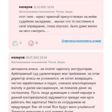
назаров
11.11.2021 12:01
Местоположение пользователя: Россия, Калуга
этот типо - юрист ермолай присутствовал на моём
судебном заседании... мычал что то постоянно в
своё оправдание, глаза опускал, было даже жалко
на него смотреть....
Ответить/дополнить отзыв
6
0
назаров
25.07.2021 10:14
Местоположение пользователя: Россия, Калуга
автошкола алиса - не платят зарплату инструкторам,
Арбитражный суд удовлетворил мои требования, на этом
директор алисы не успокоился, не хотел возвращать
честно заработанных и подал, сначала апелляционную
жалобу и далее кассационную, не пожалев денег на
госпошлину. Пусть люди думающие о своей карьере в
данной конторке(алисе) задумаются прежде чем идти
работать без зарплаты! Никто из сотрудников не
предупредит Вас об этом! Все будут мило улыбаться!
Директор ермолаев в этот момент будет