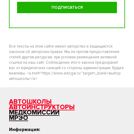
Все тексты на этом сайте имеют авторство и защищаются
законом об авторских правах. Мы не против предоставления
статей другим ресурсам, при условии размещения активной
ссылки на наш сайт. Соблюдение этого закона предохранит
вас от юридических санкций со стороны администрации. Будьте
вежливы. <a href="https://www.avtogai.ru" target=_blank>выбор
автошколы</a>
АВТОШКОЛЫ
АВТОИНСТРУКТОРЫ
МЕДКОМИССИИ
МРЭО
Информация: