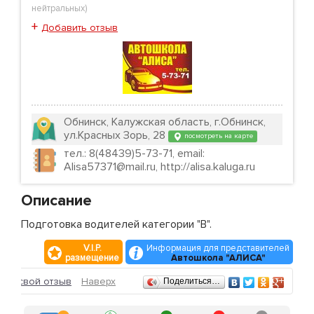
нейтральных
)
+
Добавить отзыв
Обнинск, Калужская область, г.Обнинск,
ул.Красных Зорь, 28
посмотреть на карте
тел.: 8(48439)5-73-71, email:
Alisa57371@mail.ru, http://alisa.kaluga.ru
Описание
Подготовка водителей категории "В".
V.I.P.
Информация для представителей
размещение
Автошкола "АЛИСА"
Отзывы
ить свой отзыв
Наверх
Поделиться…