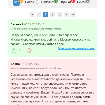
24
10
14
0
Все
Полезн
Положит
Отрицат
Нейтр
«
‹
1
2
3
›
»
Евгений
03.03.2023 13:16
Местоположение пользователя: Россия, Москва
Получил права, как и обещали. 3 месяца и все.
Инструктора офигенные, сейчас в Москве катаюсь и не
парюсь. Советую вмем учиться сдесь
Ответить/дополнить отзыв
1
0
Елена
07.11.2022 14:53
Местоположение пользователя: Россия, Москва
Самая ужасная автошкола в моей жизни! Прямое и
нескрываемое вымогательство денежных средств. Сами
имеют право косячить, не оповещать ни о каких-либо
изменениях, но если вдруг оплошали Вы, то платите
денежку и проблемы Ваши! Никакой заинтересованности в
обучении своих учеников. Вы все должны делать сами
«это же Вам нужно». А то, что деньги платят, то само