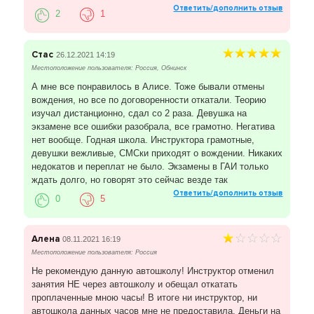
Ответить/дополнить отзыв
2
1
Стас
26.12.2021 14:19
Местоположение пользователя: Россия, Обнинск
А мне все понравилось в Алисе. Тоже бывали отмены
вождения, но все по договоренности откатали. Теорию
изучал дистанционно, сдал со 2 раза. Девушка на
экзамене все ошибки разобрала, все грамотно. Негатива
нет вообще. Годная школа. Инструктора грамотные,
девушки вежливые, СМСки приходят о вождении. Никаких
недокатов и переплат не было. Экзамены в ГАИ только
ждать долго, но говорят это сейчас везде так
Ответить/дополнить отзыв
0
5
Алена
08.11.2021 16:19
Местоположение пользователя: Россия
Не рекомендую данную автошколу! Инструктор отменил
занятия НЕ через автошколу и обещал откатать
проплаченные мною часы! В итоге ни инструктор, ни
автошкола данных часов мне не предоставила. Деньги на