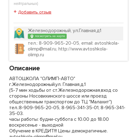
нейтральных
)
+
Добавить отзыв
Железнодорожный, ул.Главная,д1
посмотреть на карте
тел.: 8-909-965-20-05, email: avtoshkola-
olimp@mail.ru, http://www.avtoshkola-
olimp.ru
Описание
АВТОШКОЛА "ОЛИМП-АВТО"
г.Железнодорожный,ул. Главная,д.1
(5-7 мин ходьбы от ст.Железнодорожная,вход со
стороны Носовихинского шоссе или проезд
общественным транспортом до ТЦ "Малахит")
тел.:8-909-965-20-05, 8-965-341-35-01, 8-965-341-
35-03.
часы работы: будни-суббота с 10.00 до 18.00
воскресенье - выходной
Обучение в КРЕДИТ!!! Цены демократичные.
avtoshkola-olimp@mail.ru