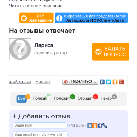
avtoshkola-olimp@yandex.ru
Читать полное описание
наш сайт:
V.I.P.
Информация для представителей
htt://autoschool.no-ip.info
размещение
Автошкола НОУОлимп-Авто
На отзывы отвечает
Лариса
ЗАДАТЬ
администратор
ВОПРОС
Отзывы
ить свой отзыв
Наверх
Поделиться…
0
0
0
0
Все
Полезн
Положит
Отрицат
Нейтр
+
Добавить отзыв
или
Войти