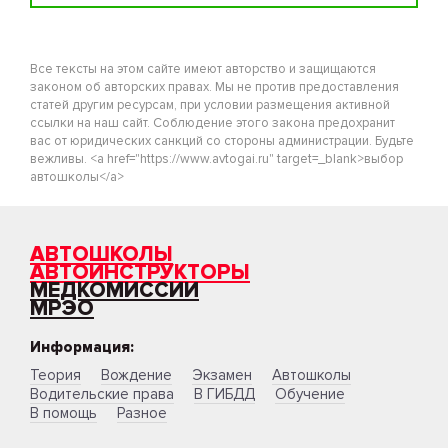
Все тексты на этом сайте имеют авторство и защищаются
законом об авторских правах. Мы не против предоставления
статей другим ресурсам, при условии размещения активной
ссылки на наш сайт. Соблюдение этого закона предохранит
вас от юридических санкций со стороны администрации. Будьте
вежливы. <a href="https://www.avtogai.ru" target=_blank>выбор
автошколы</a>
АВТОШКОЛЫ
АВТОИНСТРУКТОРЫ
МЕДКОМИССИИ
МРЭО
Информация:
Теория
Вождение
Экзамен
Автошколы
Водительские права
В ГИБДД
Обучение
В помощь
Разное