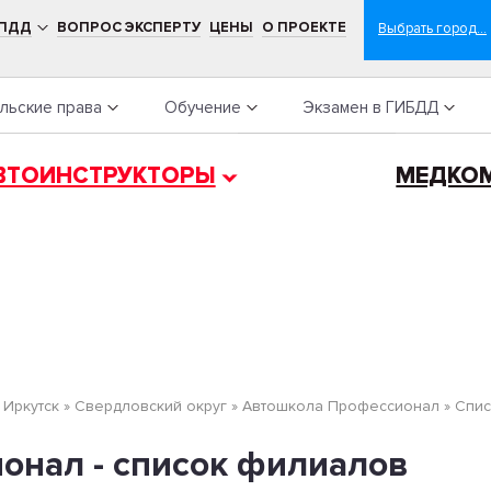
 ПДД
ВОПРОС ЭКСПЕРТУ
ЦЕНЫ
О ПРОЕКТЕ
льские права
Обучение
Экзамен в ГИБДД
ВТОИНСТРУКТОРЫ
МЕДКО
»
Иркутск
»
Свердловский округ
»
Автошкола Профессионал
»
Cпис
онал - список филиалов