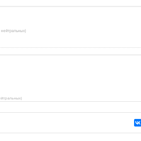
 нейтральных
)
ейтральных
)