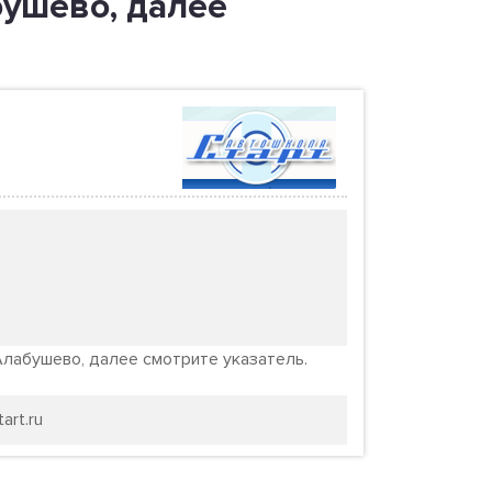
абушево, далее
 Алабушево, далее смотрите указатель.
art.ru