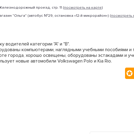
, Железнодорожный проезд, стр. 11 (
посмотреть на карте
)
магазин "Ольга" (автобус №29, остановка «12-й микрорайон») (
посмотреть 
водителей категории "А" и "В".
удованы компьютерами, наглядными учебными пособиями и 
те города, хорошо освещены, оборудованы эстакадами и уч
ьзует новые автомобили Volkswagen Polo и Kia Rio.