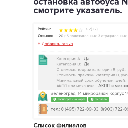
остановка автобуса N
смотрите указатель.
Рейтинг
4.2(22)
Отзывов
20
(
15 положительных
,
3 отрицательных
+
Добавить отзыв
Да
Категория А
:
Да
Категория B
:
Стоимость теории категория B, руб.
:
Стоимость практики категория B, руб
Минимальный срок обучения, дней
:
АКПП и механ
АКПП или механика
:
Зеленоград, 14 микрорайон, корпус 1
посмотреть на карте
филиалы
тел.: 8 (495) 722-89-33, 8(903) 722-89
Список филиалов