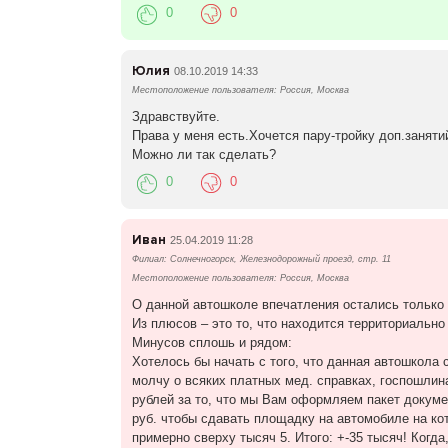
0
0
Юлия
08.10.2019 14:33
Местоположение пользователя: Россия, Москва
Здравствуйте.
Права у меня есть.Хочется пару-тройку доп.занятий
Можно ли так сделать?
0
0
Иван
25.04.2019 11:28
Филиал: Солнечногорск, Железнодорожный проезд, стр. 11
Местоположение пользователя: Россия, Москва
О данной автошколе впечатления остались только
Из плюсов – это то, что находится территориально
Минусов сплошь и рядом:
Хотелось бы начать с того, что данная автошкола с
молчу о всяких платных мед. справках, госпошлин
рублей за то, что мы Вам оформляем пакет докуме
руб. чтобы сдавать площадку на автомобиле на ко
примерно сверху тысяч 5. Итого: +-35 тысяч! Ког