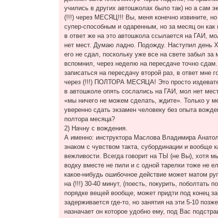
учились в других автошколах было так) но а сам 
(!!!) через МЕСЯЦ!!! Вы, меня конечно извините, н
супер-способным и одаренным, но за месяц он как 
в ответ же на это автошкола ссылается на ГАИ, м
нет мест. Думаю ладно. Подожду. Наступил день Х,
его не сдал, поскольку уже все на свете забыл за
вспомнил, через неделю на пересдаче точно сдам.
записаться на пересдачу второй раз, в ответ мне г
через (!!!) ПОЛТОРА МЕСЯЦА! Это просто издевате
в автошколе опять сослались на ГАИ, мол нет мес
«мы ничего не можем сделать, ждите». Только у м
уверенно сдать экзамен человеку без опыта вожден
полтора месяца?
2) Начну с вождения.
А именно: инструктора Маслова Владимира Анатол
знаком с чувством такта, субординации и вообще 
вежливости. Всегда говорит на ТЫ (не Вы), хотя мы
водку вместе не пили и с одной тарелки тоже не е
какое-нибудь ошибочное действие может матом руг
на (!!!) 30-40 минут, (поесть, покурить, поболтать 
порядке вещей вообще, может придти под конец за
задерживается где-то, но занятия на эти 5-10 позж
назначает он которое удобно ему, под Вас подстра