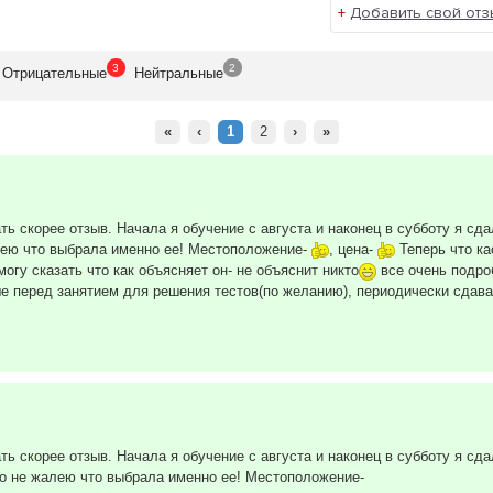
+
Добавить свой отз
3
2
Отрицат
ельные
Нейтр
альные
«
‹
1
2
›
»
ть скорее отзыв. Начала я обучение с августа и наконец в субботу я сд
лею что выбрала именно ее! Местоположение-
, цена-
Теперь что ка
огу сказать что как объясняет он- не объяснит никто
все очень подроб
е перед занятием для решения тестов(по желанию), периодически сдав
ть скорее отзыв. Начала я обучение с августа и наконец в субботу я сда
ко не жалею что выбрала именно ее! Местоположение-