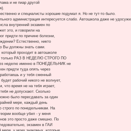
клама и не пиар другой
я).
чественно и специалисты хорошие подумал я. Но не тут-то было.
ельного администрация интересуется слабо. Автошкола даже не удосужи
исла внутренний экзамен по
ет это, и говорили на
мог придти по причине болезни,
ождении? Естественно, никто
то Вы должны знать сами.
, который проходит в автошколе
-то только РАЗ В НЕДЕЛЮ СТРОГО ПО
рез неделю именно в ПОНЕДЕЛЬНИК не
жен придти туда опять через
ы работаешь и у тебя сменный
будет рабочий никого не волнует,
, что время не на тебя играет,
 тебя не допускают. Сколько
можно было пересдавать за один
 крайней мере, каждый день
ю строго по понедельникам. На
теории вообще убил - у меня
нов это просто даже смешно. По
следовательно, экзамен в ГАИ
 мере, у моих знакомых, которые