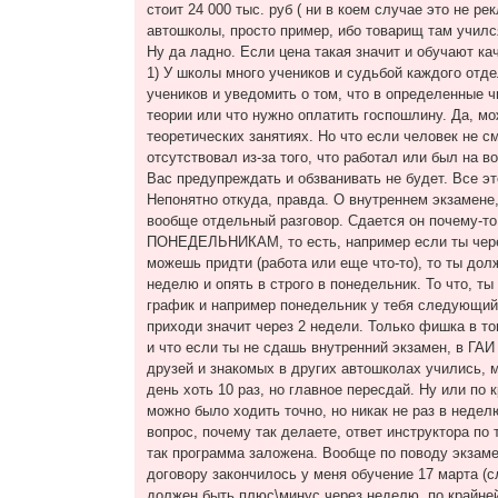
стоит 24 000 тыс. руб ( ни в коем случае это не ре
автошколы, просто пример, ибо товарищ там училс
Ну да ладно. Если цена такая значит и обучают ка
1) У школы много учеников и судьбой каждого отд
учеников и уведомить о том, что в определенные ч
теории или что нужно оплатить госпошлину. Да, мож
теоретических занятиях. Но что если человек не с
отсутствовал из-за того, что работал или был на в
Вас предупреждать и обзванивать не будет. Все э
Непонятно откуда, правда. О внутреннем экзамене
вообще отдельный разговор. Сдается он почему
ПОНЕДЕЛЬНИКАМ, то есть, например если ты че
можешь придти (работа или еще что-то), то ты дол
неделю и опять в строго в понедельник. То что, т
график и например понедельник у тебя следующий 
приходи значит через 2 недели. Только фишка в том
и что если ты не сдашь внутренний экзамен, в ГАИ
друзей и знакомых в других автошколах учились, 
день хоть 10 раз, но главное пересдай. Ну или по
можно было ходить точно, но никак не раз в недел
вопрос, почему так делаете, ответ инструктора по 
так программа заложена. Вообще по поводу экзаме
договору закончилось у меня обучение 17 марта (
должен быть плюс\минус через неделю, по крайней