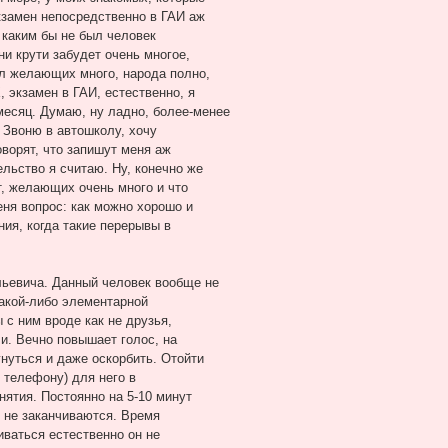
экзамен непосредственно в ГАИ аж
о каким бы не был человек
ни крути забудет очень многое,
ол желающих много, народа полно,
 экзамен в ГАИ, естественно, я
 месяц. Думаю, ну ладно, более-менее
 Звоню в автошколу, хочу
оворят, что запишут меня аж
льство я считаю. Ну, конечно же
т, желающих очень много и что
еня вопрос: как можно хорошо и
ия, когда такие перерывы в
ьевича. Данный человек вообще не
какой-либо элементарной
 с ним вроде как не друзья,
ли. Вечно повышает голос, на
нуться и даже оскорбить. Отойти
по телефону) для него в
нятия. Постоянно на 5-10 минут
е не заканчиваются. Время
иваться естественно он не