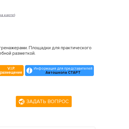
на карте
)
тренажерами. Площадки для практического
ебной разметкой.
V.I.P.
Информация для представителей
размещение
Автошкола СТАРТ
ЗАДАТЬ ВОПРОС