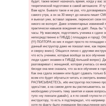
будет, также может назначать время, когда у вас 
теоретической подготовке в самой автошколе. И ту
Вам идти. Бывало такое и не раз, что договаривали
самого утра, а он за 30 минут до начала пишет СМС
я выехал уже, вставал заранее, переносил свои пл
никого не волнует. Даже элементарных извинений 
практически навыков вождения не даёт. Лишь бы "
часы. Ну максимум, подготовить ученика к сдаче 
непосредственно в ГИБДД ( площадка и город). Об
(!!!) ПОЛТОРА из них я ездил просто по площадке н
данный инструктор даже не показал мне, как пере
и сверху вниз»). Общался лично с другими инстру
что есть ученики, которые вообще за все обучение 
люди сдают экзамен в ГИБДД большой вопрос). Да
разговаривал с женщиной, которая училась со мной
беседе она мне сказала, что за все обучение в гор
Как она сдала экзамен или будет сдавать только 
всем кто будет обучаться читать и смотреть внима
РАСПИСЫВАЕТЕСЬ, ибо инструктор постоянно прос
здесь\там, а на самом деле вы расписываетесь за
необходимо уточнять тему занятия и какие вопросы
тупо «ну поехали давай»), а я по своей глупости с
инструктору, то есть я подтверждал, что например
хотя по факту было очередное бессмысленное кат