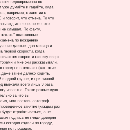
занятия одновременно по
т уже думайте и гадайте, куда
сь, например, о занятии с
 и говорит, что отмена. То что
аны итд итп конечно же, это
я не слышал. По факту,
откатать" положенные
экзамена по вождению
учение длиться два месяца и
а первой скорости, когда
ключаются скорости («снизу вверх
кторами и мне они рассказывали,
в город не выезжают (как такие
 даже зачем далеко ходить,
 в одной группе, и при личной
од выехала всего лишь 3 раза.
Богу известно. Также рекомендую
тельно за что вы
ил, мол поставь автограф
 проведенное занятие (каждый раз
 будут отрабатываться, а не
тавил подпись не глядя доверяя
 мы сегодня ездили по городу,
ание по площадке.