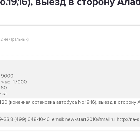
o.19,16), выезд в сторону Ал
,
2 нейтральных
)
9000
17000
./час
:
60
ика
420 (конечная остановка автобуса No.19,16), выезд в сторону
-33,8 (499) 648-10-16, email: new-start2010@mail.ru, http://na-st