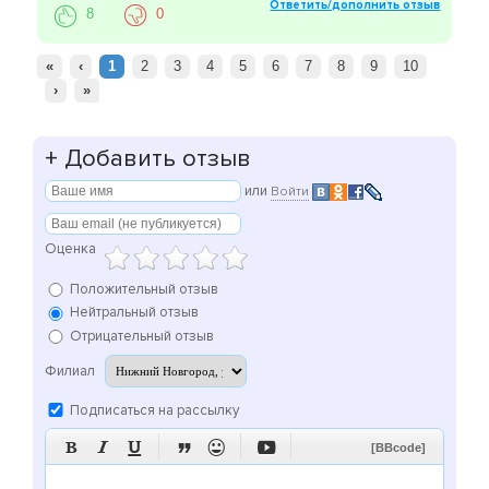
Ответить/дополнить отзыв
8
0
«
‹
1
2
3
4
5
6
7
8
9
10
›
»
+
Добавить отзыв
или
Войти
Оценка
Положительный отзыв
Нейтральный отзыв
Отрицательный отзыв
Филиал
Подписаться на рассылку






[BBcode]