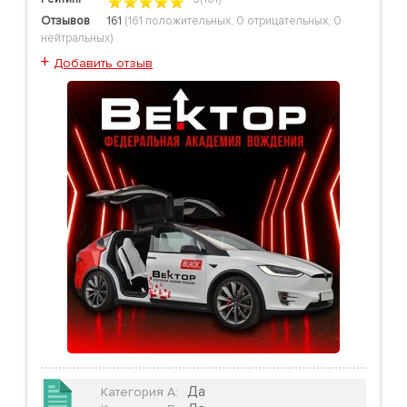
Отзывов
161
(
161 положительных
,
0 отрицательных
,
0
нейтральных
)
+
Добавить отзыв
Да
Категория А
: