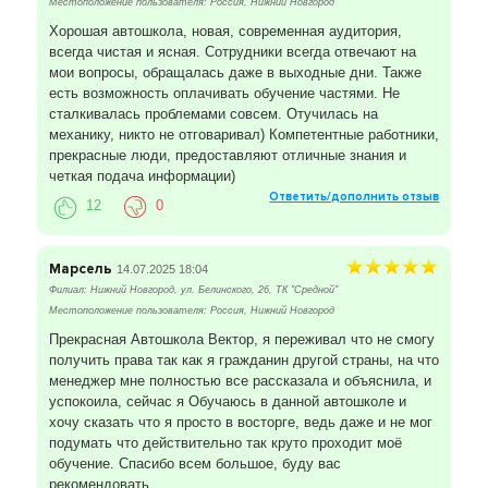
Местоположение пользователя: Россия, Нижний Новгород
Хорошая автошкола, новая, современная аудитория,
всегда чистая и ясная. Сотрудники всегда отвечают на
мои вопросы, обращалась даже в выходные дни. Также
есть возможность оплачивать обучение частями. Не
сталкивалась проблемами совсем. Отучилась на
механику, никто не отговаривал) Компетентные работники,
прекрасные люди, предоставляют отличные знания и
четкая подача информации)
Ответить/дополнить отзыв
12
0
Марсель
14.07.2025 18:04
Филиал: Нижний Новгород, ул. Белинского, 26, ТК "Средной"
Местоположение пользователя: Россия, Нижний Новгород
Прекрасная Автошкола Вектор, я переживал что не смогу
получить права так как я гражданин другой страны, на что
менеджер мне полностью все рассказала и объяснила, и
успокоила, сейчас я Обучаюсь в данной автошколе и
хочу сказать что я просто в восторге, ведь даже и не мог
подумать что действительно так круто проходит моё
обучение. Спасибо всем большое, буду вас
рекомендовать.