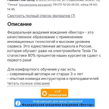
Нижний Новгород
, 8 (800) 511-95-02, ул. Родионова, 165к13, ТЦ
"Генза" (
посмотреть на карте
), ПН-ПТ 10:00-19:00, обед 14:00-
14:45
Смотреть полный список филиалов (7)
Описание
Федеральная академия вождения «Вектор» - это
качественное образование с применением
инновационных технологий и высоким уровнем
сервиса. Это единственная автошкола в России,
которая обучает даже на электромобиле Tesla. По
статистике 80% процентов наших курсантов сдают с
первого раза!
Для комфортного обучения у нас есть:
- современный автопарк не старше 3-х лет
- опытная команда инструкторов и преподавателей
- лично курирующий менеджер 24/7
Читать полное описание
- рассрочка без переплат
V.I.P.
- собственное мобильное приложение (изучении
размещение
теории онлайн, запись на вождение, оплата онлайн,
тренировка по экзаменационным билетам)
Информация для представителей
Федеральная академия вождения «Вектор»