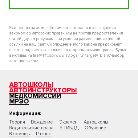
Все тексты на этом сайте имеют авторство и защищаются
законом об авторских правах. Мы не против предоставления
статей другим ресурсам, при условии размещения активной
ссылки на наш сайт. Соблюдение этого закона предохранит
вас от юридических санкций со стороны администрации. Будьте
вежливы. <a href="https://www.avtogai.ru" target=_blank>выбор
автошколы</a>
АВТОШКОЛЫ
АВТОИНСТРУКТОРЫ
МЕДКОМИССИИ
МРЭО
Информация:
Теория
Вождение
Экзамен
Автошколы
Водительские права
В ГИБДД
Обучение
В помощь
Разное