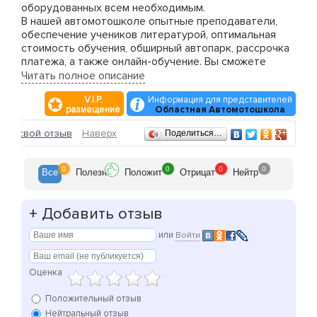
оборудованных всем необходимым.
В нашей автомотошколе опытные преподаватели,
обеспечение учеников литературой, оптимальная
стоимость обучения, обширный автопарк, рассрочка
платежа, а также онлайн-обучение. Вы сможете
сдать экзамен на сайте.
Читать полное описание
Приходите к нам, и мы сделаем из Вас настоящего
V.I.P.
Информация для представителей
водителя!
размещение
Областная Автомотошкола
Отзывы
ить свой отзыв
Наверх
Поделиться…
0
0
0
0
Все
Полезн
Положит
Отрицат
Нейтр
+
Добавить отзыв
или
Войти
Оценка
Положительный отзыв
Нейтральный отзыв