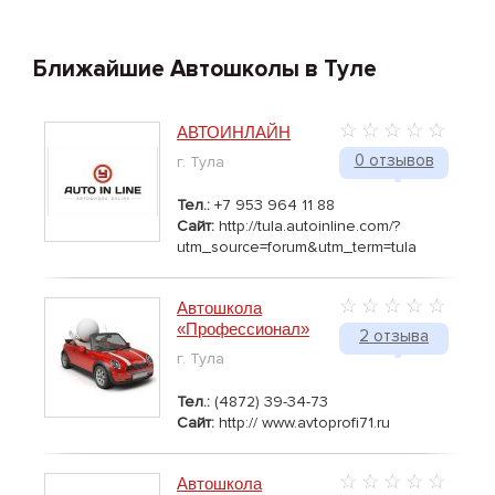
Ближайшие Автошколы в Туле
АВТОИНЛАЙН
0 отзывов
г. Тула
Тел.:
+7 953 964 11 88
Сайт:
http://tula.autoinline.com/?
utm_source=forum&utm_term=tula
Автошкола
«Профессионал»
2 отзыва
г. Тула
Тел.:
(4872) 39-34-73
Сайт:
http:// www.avtoprofi71.ru
Автошкола