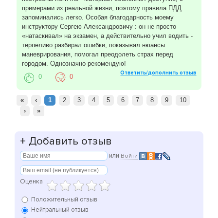
примерами из реальной жизни, поэтому правила ПДД
запоминались легко. Особая благодарность моему
инструктору Сергею Александровичу : он не просто
«натаскивал» на экзамен, а действительно учил водить -
терпеливо разбирал ошибки, показывал нюансы
маневрирования, помогал преодолеть страх перед
городом. Однозначно рекомендую!
Ответить/дополнить отзыв
0
0
«
‹
1
2
3
4
5
6
7
8
9
10
›
»
+
Добавить отзыв
или
Войти
Оценка
Положительный отзыв
Нейтральный отзыв