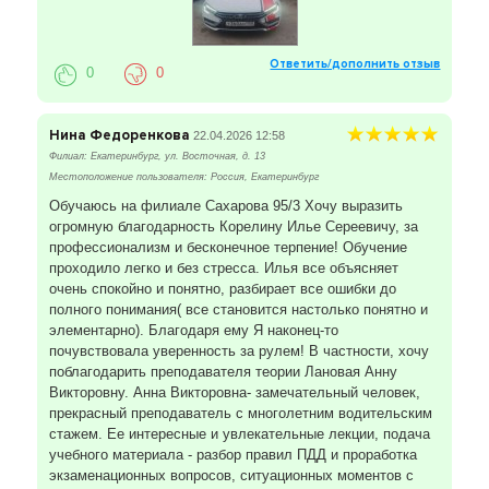
Ответить/дополнить отзыв
0
0
Нина Федоренкова
22.04.2026 12:58
Филиал: Екатеринбург, ул. Восточная, д. 13
Местоположение пользователя: Россия, Екатеринбург
Обучаюсь на филиале Сахарова 95/3 Хочу выразить
огромную благодарность Корелину Илье Сереевичу, за
профессионализм и бесконечное терпение! Обучение
проходило легко и без стресса. Илья все объясняет
очень спокойно и понятно, разбирает все ошибки до
полного понимания( все становится настолько понятно и
элементарно). Благодаря ему Я наконец-то
почувствовала уверенность за рулем! В частности, хочу
поблагодарить преподавателя теории Лановая Анну
Викторовну. Анна Викторовна- замечательный человек,
прекрасный преподаватель с многолетним водительским
стажем. Ее интересные и увлекательные лекции, подача
учебного материала - разбор правил ПДД и проработка
экзаменационных вопросов, ситуационных моментов с