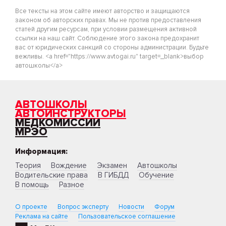
Все тексты на этом сайте имеют авторство и защищаются
законом об авторских правах. Мы не против предоставления
статей другим ресурсам, при условии размещения активной
ссылки на наш сайт. Соблюдение этого закона предохранит
вас от юридических санкций со стороны администрации. Будьте
вежливы. <a href="https://www.avtogai.ru" target=_blank>выбор
автошколы</a>
АВТОШКОЛЫ
АВТОИНСТРУКТОРЫ
МЕДКОМИССИИ
МРЭО
Информация:
Теория
Вождение
Экзамен
Автошколы
Водительские права
В ГИБДД
Обучение
В помощь
Разное
О проекте
Вопрос эксперту
Новости
Форум
Реклама на сайте
Пользовательское соглашение