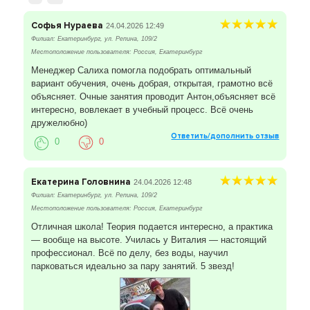
на все категории. Для всех студентов действуют
специальные условия на обучение вождению.
Выбирай для себя лучшее!
Софья Нураева
24.04.2026 12:49
Филиал: Екатеринбург, ул. Репина, 109/2
Местоположение пользователя: Россия, Екатеринбург
Менеджер Салиха помогла подобрать оптимальный
вариант обучения, очень добрая, открытая, грамотно всё
объясняет. Очные занятия проводит Антон,объясняет всё
интересно, вовлекает в учебный процесс. Всё очень
дружелюбно)
Ответить/дополнить отзыв
0
0
Екатерина Головнина
24.04.2026 12:48
Филиал: Екатеринбург, ул. Репина, 109/2
Местоположение пользователя: Россия, Екатеринбург
Отличная школа! Теория подается интересно, а практика
— вообще на высоте. Училась у Виталия — настоящий
профессионал. Всё по делу, без воды, научил
парковаться идеально за пару занятий. 5 звезд!