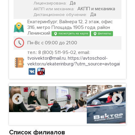
Да
Лицензирована
:
АКПП и механика
АКПП или механика
:
Да
Дистанционное обучение
:
Екатеринбург, Вайнера 12, 2 этаж, офис
316, метро Площадь 1905 года, район
Ленинский
посмотреть на карте
филиалы
Пн-Вс с 09:00 до 21:00
тел.: 8 (800) 511-95-02, email:
tvoivektor@mail.ru
,
https://avtoschool-
vektor.ru/ekaterinburg/?utm_source=avtogai
Список филиалов