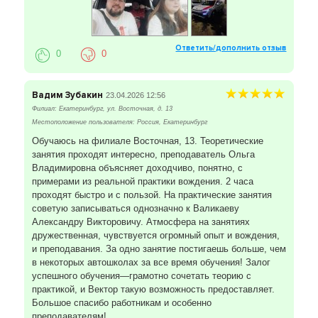
Ответить/дополнить отзыв
0
0
Вадим Зубакин
23.04.2026 12:56
Филиал: Екатеринбург, ул. Восточная, д. 13
Местоположение пользователя: Россия, Екатеринбург
Обучаюсь на филиале Восточная, 13. Теоретические
занятия проходят интересно, преподаватель Ольга
Владимировна объясняет доходчиво, понятно, с
примерами из реальной практики вождения. 2 часа
проходят быстро и с пользой. На практические занятия
советую записываться однозначно к Валикаеву
Александру Викторовичу. Атмосфера на занятиях
дружественная, чувствуется огромный опыт и вождения,
и преподавания. За одно занятие постигаешь больше, чем
в некоторых автошколах за все время обучения! Залог
успешного обучения—грамотно сочетать теорию с
практикой, и Вектор такую возможность предоставляет.
Большое спасибо работникам и особенно
преподавателям!