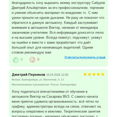
благодарность хочу выразить моему инструктору Сабуров
Дмитрий Альбертович за его профессионализм, терпение
и умение объяснять материал по вождению тс. С ним
уроки прошли на одном дыхании. Ни разу не пожалел что
обратился в данную автошколу. Каждый заслуживает
внимания в автошколе Вектор, начиная от менеджера
заканчивая учетелями. Вся информация доносится легко
и на высшем уровне. Всегда помогут, подскажут, укажут
на ошибки и вместе с вами проработают что даёт
большой опыт для начинающих водителей. Одним
словом рекомендую вам
Ответить/дополнить отзыв
0
0
Дмитрий Перников
16.04.2026 12:58
Филиал: Екатеринбург, ул. Восточная, д. 13
Местоположение пользователя: Россия, Екатеринбург
Хочу поделиться впечатлениями от обучения в
автошколе Вектор на Сахарова 95/3. С самого начала
меня приятно удивила организованность: всё чётко по
графику, администраторы всегда на связи, отвечают на
вопросы оперативно и вежливо. Теоретические занятия
построены логично - материал объясняют доступно, с