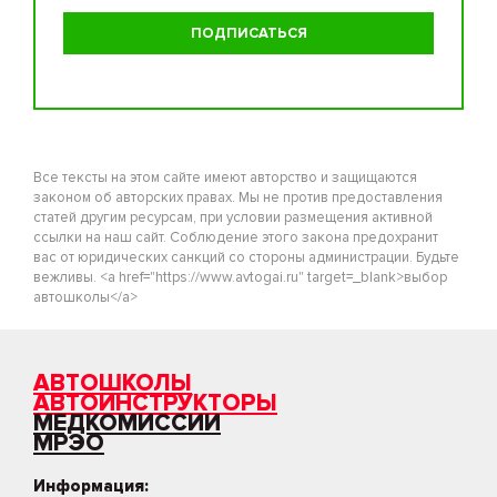
Все тексты на этом сайте имеют авторство и защищаются
законом об авторских правах. Мы не против предоставления
статей другим ресурсам, при условии размещения активной
ссылки на наш сайт. Соблюдение этого закона предохранит
вас от юридических санкций со стороны администрации. Будьте
вежливы. <a href="https://www.avtogai.ru" target=_blank>выбор
автошколы</a>
АВТОШКОЛЫ
АВТОИНСТРУКТОРЫ
МЕДКОМИССИИ
МРЭО
Информация: