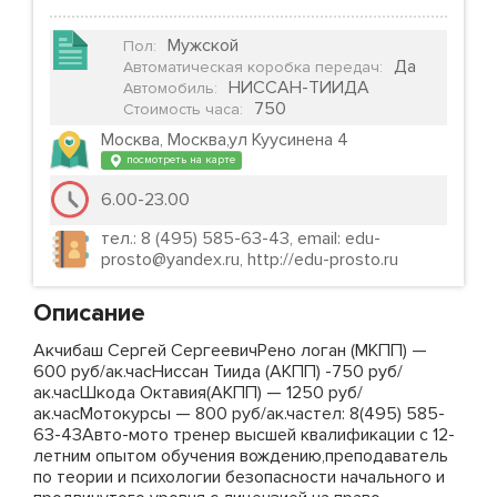
Мужской
Пол
:
Да
Автоматическая коробка передач
:
НИССАН-ТИИДА
Автомобиль
:
750
Стоимость часа
:
Москва, Москва,ул Куусинена 4
посмотреть на карте
6.00-23.00
тел.: 8 (495) 585-63-43, email: edu-
prosto@yandex.ru, http://edu-prosto.ru
Описание
Акчибаш Сергей СергеевичРено логан (МКПП) —
600 руб/ак.часНиссан Тиида (АКПП) -750 руб/
ак.часШкода Октавия(АКПП) — 1250 руб/
ак.часМотокурсы — 800 руб/ак.частел: 8(495) 585-
63-43Авто-мото тренер высшей квалификации с 12-
летним опытом обучения вождению,преподаватель
по теории и психологии безопасности начального и