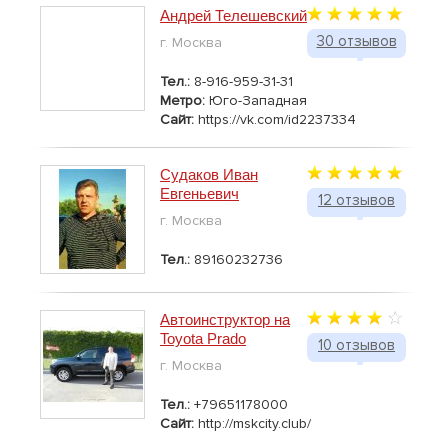
Андрей Телешевский
30 отзывов
г. Москва
Тел.:
8-916-959-31-31
Метро:
Юго-Западная
Сайт:
https://vk.com/id2237334
Судаков Иван
Евгеньевич
12 отзывов
г. Москва
Тел.:
89160232736
Автоинструктор на
Toyota Prado
10 отзывов
г. Москва
Тел.:
+79651178000
Сайт:
http://mskcity.club/