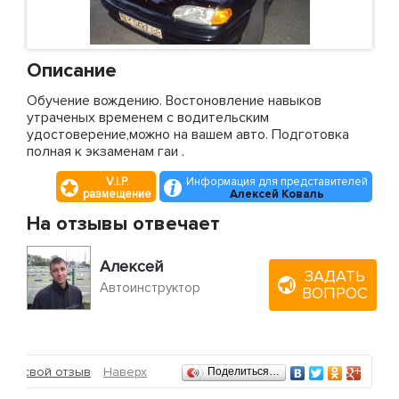
Описание
Обучение вождению. Востоновление навыков
утраченых временем с водительским
удостоверение,можно на вашем авто. Подготовка
полная к экзаменам гаи .
V.I.P.
Информация для представителей
размещение
Алексей Коваль
На отзывы отвечает
Алексей
ЗАДАТЬ
Автоинструктор
ВОПРОС
Отзывы
ить свой отзыв
Наверх
Поделиться…