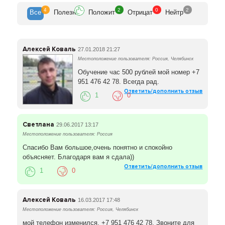
4
2
0
2
Все
Полезн
Положит
Отрицат
Нейтр
Алексей Коваль
27.01.2018 21:27
Местоположение пользователя: Россия, Челябинск
Обучение час 500 рублей мой номер +7
951 476 42 78. Всегда рад.
Ответить/дополнить отзыв
1
0
Светлана
29.06.2017 13:17
Местоположение пользователя: Россия
Спасибо Вам большое,очень понятно и спокойно
объясняет. Благодаря вам я сдала))
Ответить/дополнить отзыв
1
0
Алексей Коваль
16.03.2017 17:48
Местоположение пользователя: Россия, Челябинск
мой телефон изменился. +7 951 476 42 78. Звоните для