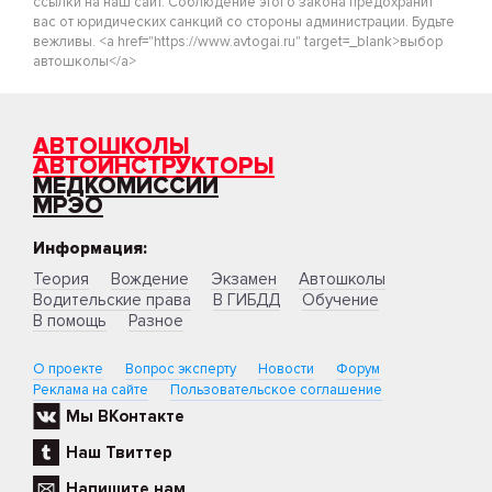
ссылки на наш сайт. Соблюдение этого закона предохранит
вас от юридических санкций со стороны администрации. Будьте
вежливы. <a href="https://www.avtogai.ru" target=_blank>выбор
автошколы</a>
АВТОШКОЛЫ
АВТОИНСТРУКТОРЫ
МЕДКОМИССИИ
МРЭО
Информация:
Теория
Вождение
Экзамен
Автошколы
Водительские права
В ГИБДД
Обучение
В помощь
Разное
О проекте
Вопрос эксперту
Новости
Форум
Реклама на сайте
Пользовательское соглашение
Мы ВКонтакте
Наш Твиттер
Напишите нам