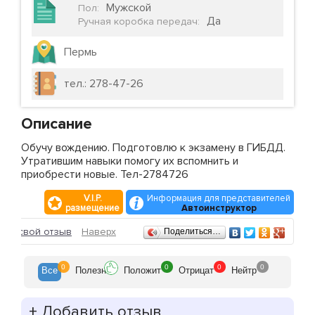
Мужской
Пол
:
Да
Ручная коробка передач
:
Пермь
тел.: 278-47-26
Описание
Обучу вождению. Подготовлю к экзамену в ГИБДД.
Утратившим навыки помогу их вспомнить и
приобрести новые. Тел-2784726
V.I.P.
Информация для представителей
размещение
Автоинструктор
Отзывы
ить свой отзыв
Наверх
Поделиться…
0
0
0
0
Все
Полезн
Положит
Отрицат
Нейтр
+
Добавить отзыв