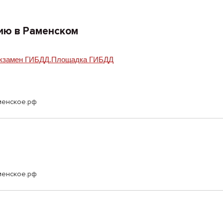
ию в Раменском
.экзамен ГИБДД.Площадка ГИБДД
аменское.рф
аменское.рф