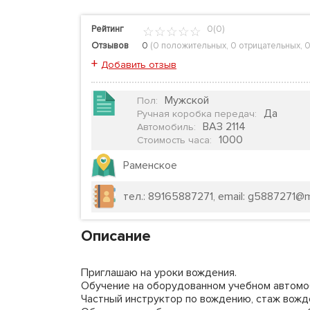
Рейтинг
0(0)
Отзывов
0
(
0 положительных
,
0 отрицательных
,
0
+
Добавить отзыв
Мужской
Пол
:
Да
Ручная коробка передач
:
ВАЗ 2114
Автомобиль
:
1000
Стоимость часа
:
Раменское
тел.: 89165887271, email: g5887271@ma
Описание
Приглашаю на уроки вождения.
Обучение на оборудованном учебном автомо
Частный инструктор по вождению, стаж вожде