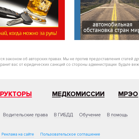
тся законом об авторских правах. Мы не против предоставления статей д
нит вас от юридических санкций со стороны администрации. Будьте вежлив
ТРУКТОРЫ
МЕДКОМИССИИ
МРЭО
Водительские права
В ГИБДД
Обучение
В помощь
Реклама на сайте
Пользовательское соглашение