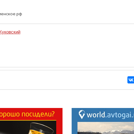
аменское.рф
Жуковский