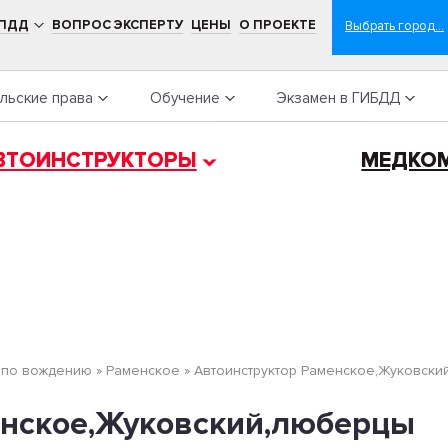
 ПДД
ВОПРОС ЭКСПЕРТУ
ЦЕНЫ
О ПРОЕКТЕ
льские права
Обучение
Экзамен в ГИБДД
ВТОИНСТРУКТОРЫ
МЕДКО
 по вождению
»
Раменское
»
Автоинструктор Раменское,Жуковски
енское,Жуковский,люберцы