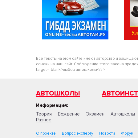
Все тексты на этом сайте имеют авторство и защищаю
ссылки на наш сайт. Соблюдение этого закона предохра
target=_blank>выбор автошколы</a>
АВТОШКОЛЫ
АВТОИНС
Информация:
Теория
Вождение
Экзамен
Автошколы
Разное
О проекте
Вопрос эксперту
Новости
Форум