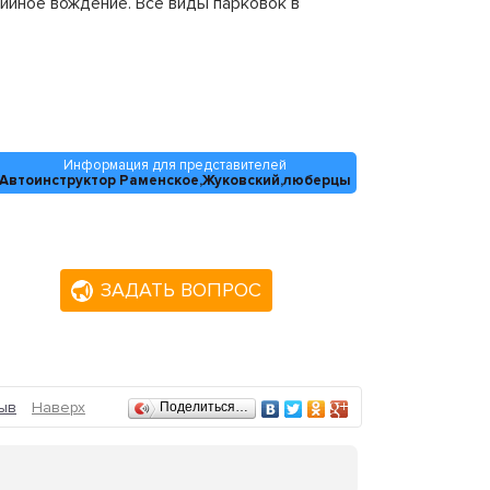
ийное вождение. Все виды парковок в
Информация для представителей
Автоинструктор Раменское,Жуковский,люберцы
ЗАДАТЬ ВОПРОС
ыв
Наверх
Поделиться…