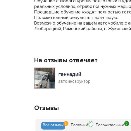
Обучение с любого уровня подготовки в удоб
реальных условиях, отработка нужных маршр
Прошедшие обучение уходят полностью гото
Положительный результат гарантирую.
Возможно обучение на вашем автомобиле с ак
Люберецкий, Раменский районы, г. Жуковский
На отзывы отвечает
геннадий
автоинструктор
Отзывы
0
0
Все
отзывы
Полезн
ые
Положит
ельные