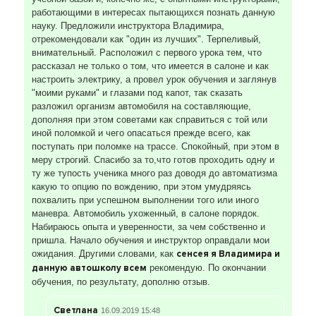
работающими в интересах пытающихся познать данную
науку. Предложили инструктора Владимира,
отрекомендовали как "один из лучших". Терпеливый,
внимательный. Расположил с первого урока тем, что
рассказал не только о том, что имеется в салоне и как
настроить электрику, а провел урок обучения и заглянув
"моими руками" и глазами под капот, так сказать
разложил организм автомобиля на составляющие,
дополняя при этом советами как справиться с той или
иной поломкой и чего опасаться прежде всего, как
поступать при поломке на трассе. Спокойный, при этом в
меру строгий. Спасибо за то,что готов проходить одну и
ту же тупость ученика много раз доводя до автоматизма
какую то опцию по вождению, при этом умудряясь
похвалить при успешном выполнении того или иного
маневра. Автомобиль ухоженный, в салоне порядок.
Набираюсь опыта и уверенности, за чем собственно и
пришла. Начало обучения и инструктор оправдали мои
ожидания. Другими словами, как
сенсея я Владимира и
данную автошколу всем
рекомендую. По окончании
обучения, по результату, дополню отзыв.
Светлана
16.09.2019 15:48