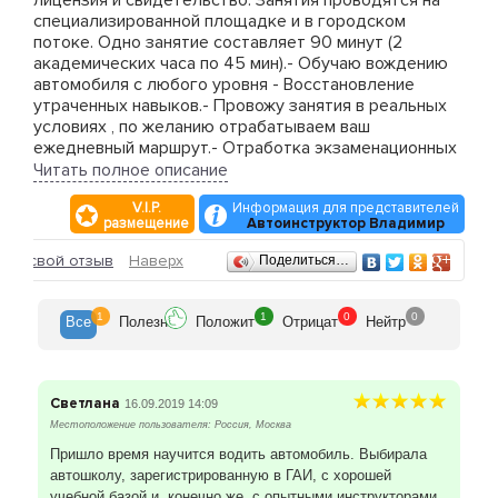
лицензия и свидетельство. Занятия проводятся на
специализированной площадке и в городском
потоке. Одно занятие составляет 90 минут (2
академических часа по 45 мин).- Обучаю вождению
автомобиля с любого уровня - Восстановление
утраченных навыков.- Провожу занятия в реальных
условиях , по желанию отрабатываем ваш
ежедневный маршрут.- Отработка экзаменационных
маршрутов ГИБДД г.Москвы , Косино- Начало
Читать полное описание
движения на подъеме без отката назад- Разворот в
V.I.P.
Информация для представителей
ограниченном пространстве- Параллельная
размещение
Автоинструктор Владимир
парковка.- Змейка .- Заезд в гараж .Движение по
городу:- Вождение в плотном потоке машин .-
Отзывы
ить свой отзыв
Наверх
Поделиться…
Парковка в реальных дорожных условиях .-
Вождение на слабо освещенных участках дороги .-
Вождение в плохую погоду (ливень, дождь, гололед,
1
1
0
0
Все
Полезн
Положит
Отрицат
Нейтр
снегопад) .
Светлана
16.09.2019 14:09
Местоположение пользователя: Россия, Москва
Пришло время научится водить автомобиль. Выбирала
автошколу, зарегистрированную в ГАИ, с хорошей
учебной базой и, конечно же, с опытными инструкторами,