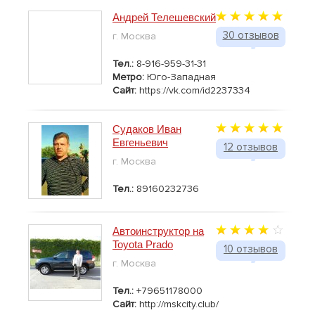
Андрей Телешевский
30 отзывов
г. Москва
Тел.:
8-916-959-31-31
Метро:
Юго-Западная
Сайт:
https://vk.com/id2237334
Судаков Иван
Евгеньевич
12 отзывов
г. Москва
Тел.:
89160232736
Автоинструктор на
Toyota Prado
10 отзывов
г. Москва
Тел.:
+79651178000
Сайт:
http://mskcity.club/