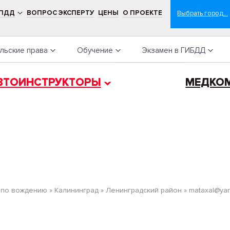
 ПДД
ВОПРОС ЭКСПЕРТУ
ЦЕНЫ
О ПРОЕКТЕ
льские права
Обучение
Экзамен в ГИБДД
ВТОИНСТРУКТОРЫ
МЕДКО
 по вождению
»
Калининград
»
Ленинградский район
»
mataxal@yan