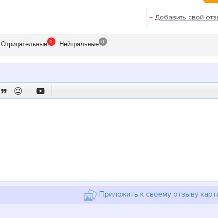
+
Добавить свой отз
0
0
Отрицат
ельные
Нейтр
альные



Приложить к своему отзыву карт