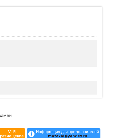
замен.
V.I.P.
Информация для представителей
размещение
mataxal@yandex.ru