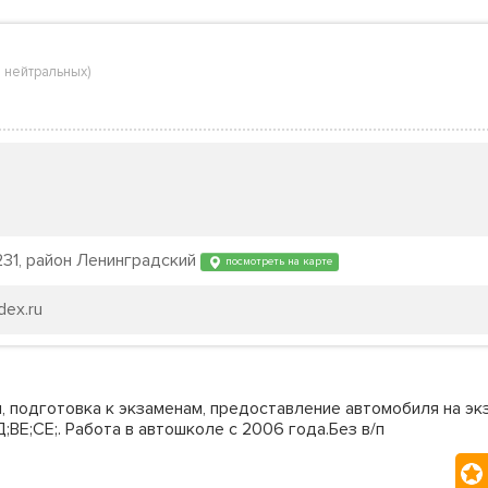
 нейтральных
)
231, район Ленинградский
посмотреть на карте
dex.ru
, подготовка к экзаменам, предоставление автомобиля на эк
;ВЕ;СЕ;. Работа в автошколе с 2006 года.Без в/п