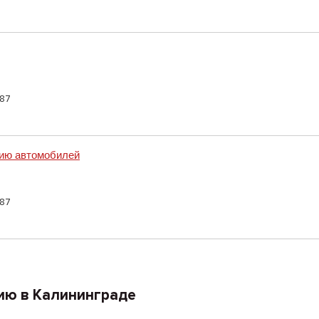
87
ию автомобилей
87
ию в Калининграде