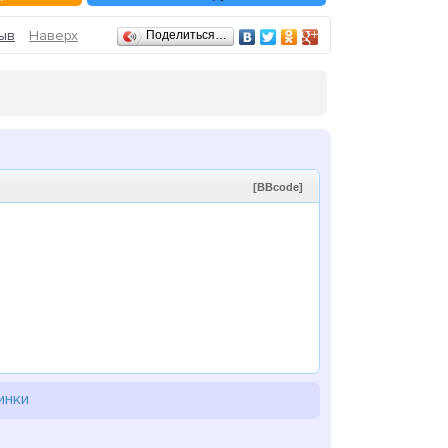
ыв
Наверх
Поделиться…
[BBcode]
инки