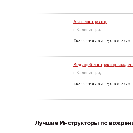
Авто инструктор
г. Калининград
Тел.:
89114706132; 890623703
Ведущей инструктор вожден
г. Калининград
Тел.:
89114706132; 890623703
Лучшие Инструкторы по вожден