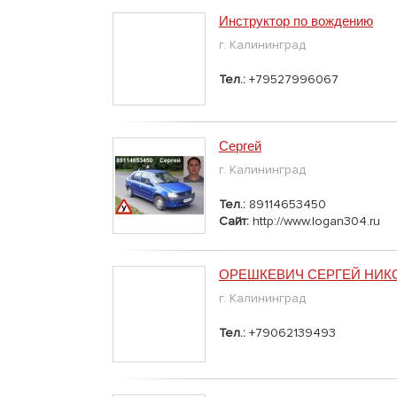
Инструктор по вождению
г. Калининград
Тел.:
+79527996067
Сергей
г. Калининград
Тел.:
89114653450
Сайт:
http://www.logan304.ru
ОРЕШКЕВИЧ СЕРГЕЙ НИК
г. Калининград
Тел.:
+79062139493