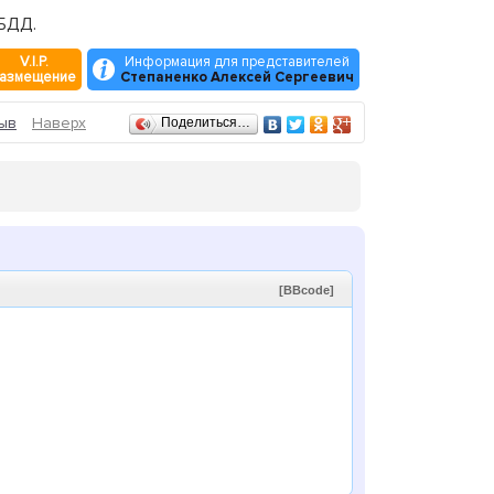
ИБДД.
V.I.P.
Информация для представителей
азмещение
Степаненко Алексей Сергеевич
ыв
Наверх
Поделиться…
[BBcode]