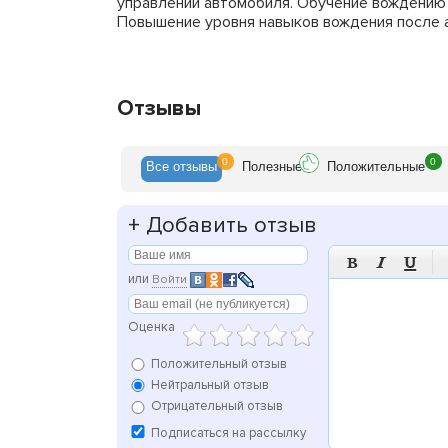
управлении автомобиля. Обучение вождению
Повышение уровня навыков вождения после а
Отзывы
0
0
Все
отзывы
Полезн
ые
Положит
ельные
+
Добавить отзыв



или
Войти
Оценка
Положительный отзыв
Нейтральный отзыв
Отрицательный отзыв
Подписаться на рассылку