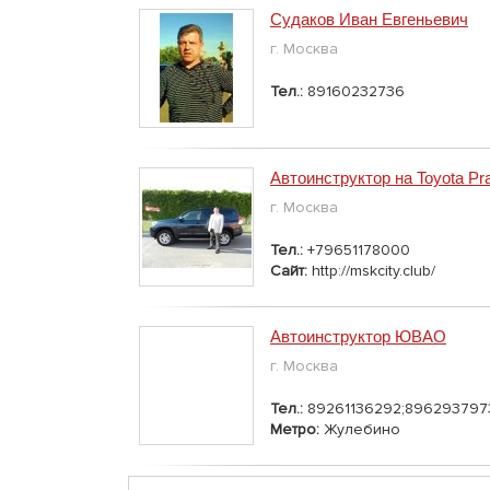
Судаков Иван Евгеньевич
г. Москва
Тел.:
89160232736
Автоинструктор на Toyota Pr
г. Москва
Тел.:
+79651178000
Сайт:
http://mskcity.club/
Автоинструктор ЮВАО
г. Москва
Тел.:
89261136292;896293797
Метро:
Жулебино