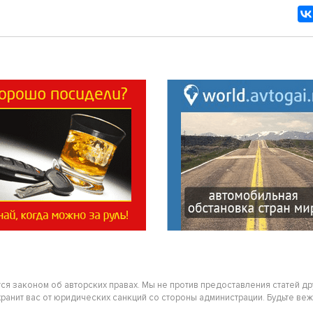
тся законом об авторских правах. Мы не против предоставления статей д
нит вас от юридических санкций со стороны администрации. Будьте вежлив