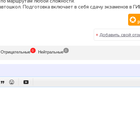
 по маршрутам любой сложности.
втошкол. Подготовка включает в себя сдачу экзаменов в Г
р
+
Добавить свой отз
0
0
Отрицат
ельные
Нейтр
альные


