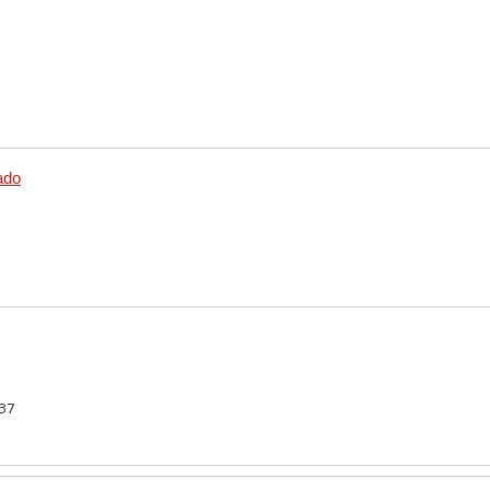
ado
37