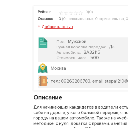
Рейтинг
0(0)
Отзывов
0
(
0 положительных
,
0 отрицательных
,
0
+
Добавить отзыв
Мужской
Пол
:
Да
Ручная коробка передач
:
ВАЗ2115
Автомобиль
:
500
Стоимость часа
:
Москва
тел.: 89263286783, email: stepa1210@m
Описание
Для начинающих кандидатов в водители есть
себя на дороге, у кого большой перерыв, я
городу на вашем автомобиле. Так же на уче
методике, с нуля, докатка с правами. Заняти