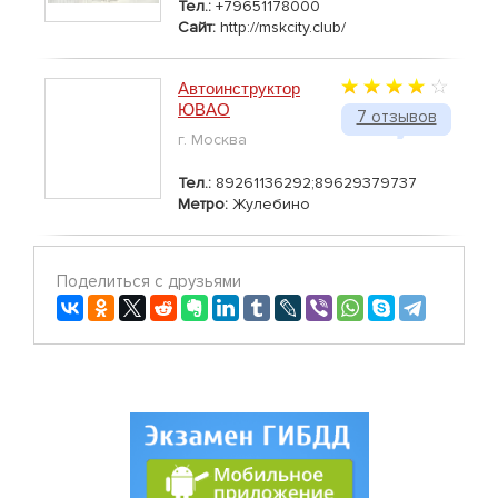
Тел.:
+79651178000
Сайт:
http://mskcity.club/
Автоинструктор
ЮВАО
7 отзывов
г. Москва
Тел.:
89261136292;89629379737
Метро:
Жулебино
Поделиться с друзьями