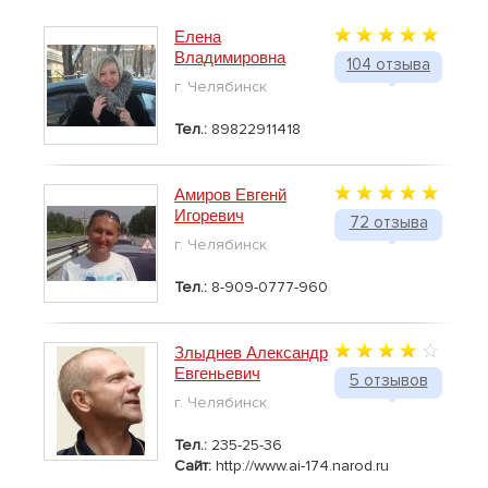
Елена
Владимировна
104 отзыва
г. Челябинск
Тел.:
89822911418
Амиров Евгенй
Игоревич
72 отзыва
г. Челябинск
Тел.:
8-909-0777-960
Злыднев Александр
Евгеньевич
5 отзывов
г. Челябинск
Тел.:
235-25-36
Сайт:
http://www.ai-174.narod.ru