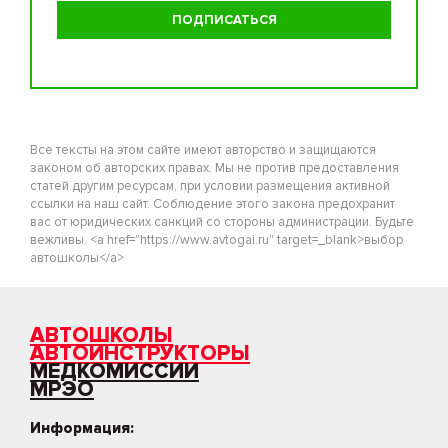
Все тексты на этом сайте имеют авторство и защищаются
законом об авторских правах. Мы не против предоставления
статей другим ресурсам, при условии размещения активной
ссылки на наш сайт. Соблюдение этого закона предохранит
вас от юридических санкций со стороны администрации. Будьте
вежливы. <a href="https://www.avtogai.ru" target=_blank>выбор
автошколы</a>
АВТОШКОЛЫ
АВТОИНСТРУКТОРЫ
МЕДКОМИССИИ
МРЭО
Информация: