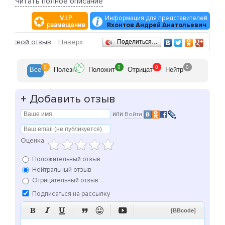
- научить другого?
Читать полное описание
V.I.P.
Информация для представителей
ПЕРВЫЙ ЧАС БЕСПЛАТНО
размещение
Яхонтов Андрей Анатольевич
Машины и цены за урок
Отзывы
ить свой отзыв
Наверх
Поделиться…
ВАЗ 2110
Коробка передач: механика
Стоимость:
0
0
0
0
Все
Полезн
Положит
Отрицат
Нейтр
60 минут — 300 рублей
+
Добавить отзыв
или
Войти
Оценка
Положительный отзыв
Нейтральный отзыв
Отрицательный отзыв
Подписаться на рассылку






[BBcode]