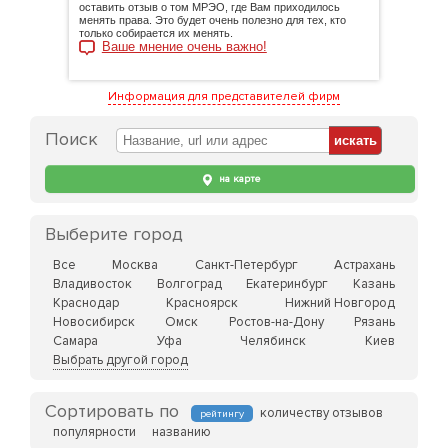
оставить отзыв о том МРЭО, где Вам приходилось
менять права. Это будет очень полезно для тех, кто
только собирается их менять.
Ваше мнение очень важно!
Информация для представителей фирм
Поиск
на карте
Выберите город
Все
Москва
Санкт-Петербург
Астрахань
Владивосток
Волгоград
Екатеринбург
Казань
Краснодар
Красноярск
Нижний Новгород
Новосибирск
Омск
Ростов-на-Дону
Рязань
Самара
Уфа
Челябинск
Киев
Выбрать другой город
Сортировать по
количеству отзывов
рейтингу
популярности
названию