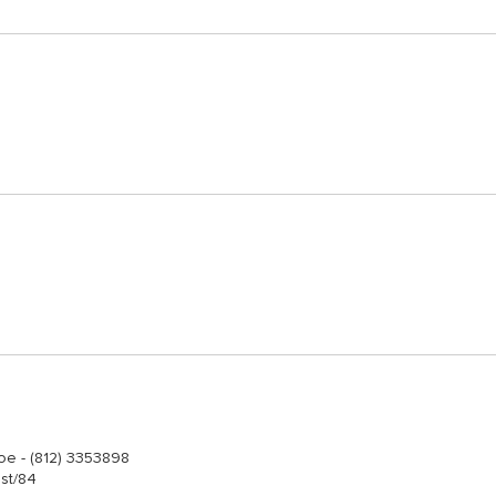
е - (812) 3353898
est/84