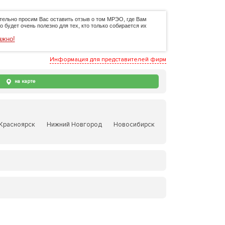
тельно просим Вас оставить отзыв о том МРЭО, где Вам
 будет очень полезно для тех, кто только собирается их
ажно!
Информация для представителей фирм
на карте
Красноярск
Нижний Новгород
Новосибирск