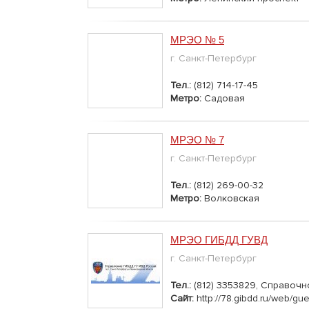
МРЭО № 5
г. Санкт-Петербург
Тел.:
(812) 714-17-45
Метро:
Садовая
МРЭО № 7
г. Санкт-Петербург
Тел.:
(812) 269-00-32
Метро:
Волковская
МРЭО ГИБДД ГУВД
г. Санкт-Петербург
Тел.:
(812) 3353829, Справочно
Сайт:
http://78.gibdd.ru/web/gu