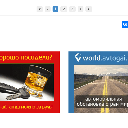
«
‹
1
2
3
›
»