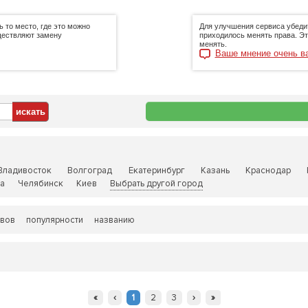
ь то место, где это можно
Для улучшения сервиса убеди
ществляют замену
приходилось менять права. Это
менять.
Ваше мнение очень в
Владивосток
Волгоград
Екатеринбург
Казань
Краснодар
а
Челябинск
Киев
Выбрать другой город
ывов
популярности
названию
«
‹
1
2
3
›
»