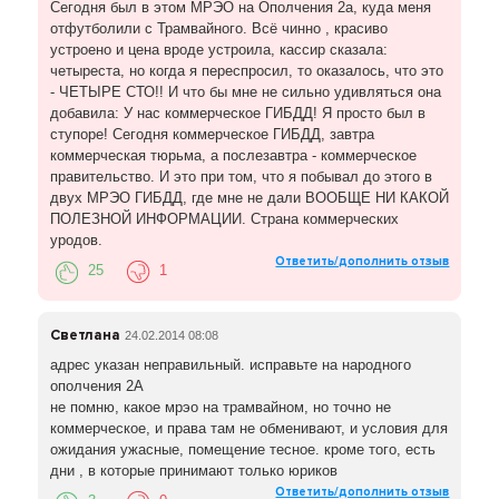
Сегодня был в этом МРЭО на Ополчения 2а, куда меня
отфутболили с Трамвайного. Всё чинно , красиво
устроено и цена вроде устроила, кассир сказала:
четыреста, но когда я переспросил, то оказалось, что это
- ЧЕТЫРЕ СТО!! И что бы мне не сильно удивляться она
добавила: У нас коммерческое ГИБДД! Я просто был в
ступоре! Сегодня коммерческое ГИБДД, завтра
коммерческая тюрьма, а послезавтра - коммерческое
правительство. И это при том, что я побывал до этого в
двух МРЭО ГИБДД, где мне не дали ВООБЩЕ НИ КАКОЙ
ПОЛЕЗНОЙ ИНФОРМАЦИИ. Страна коммерческих
уродов.
Ответить/дополнить отзыв
25
1
Светлана
24.02.2014 08:08
адрес указан неправильный. исправьте на народного
ополчения 2А
не помню, какое мрэо на трамвайном, но точно не
коммерческое, и права там не обменивают, и условия для
ожидания ужасные, помещение тесное. кроме того, есть
дни , в которые принимают только юриков
Ответить/дополнить отзыв