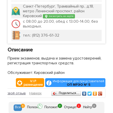
Санкт-Петербург, Трамвайный пр., д.18,
метро Ленинский проспект, район
Кировский
посмотреть на карте
с 08.00 до 20.00, обед с 13.00-14.00, без
выходных.
тел.: (812) 376-61-32
Описание
Прием экзаменов, выдача и замена удостоверений,
регистрация транспортных средств.
Обслуживает: Кировский район
V.I.P.
Информация для представителей
размещение
ОП МРЭО № 5
Отзывы
ить свой отзыв
Наверх
Поделиться…
4
0
1
3
Все
Полезн
Положит
Отрицат
Нейтр