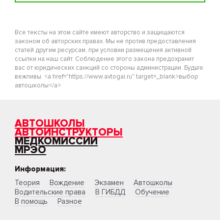
Все тексты на этом сайте имеют авторство и защищаются
законом об авторских правах. Мы не против предоставления
статей другим ресурсам, при условии размещения активной
ссылки на наш сайт. Соблюдение этого закона предохранит
вас от юридических санкций со стороны администрации. Будьте
вежливы. <a href="https://www.avtogai.ru" target=_blank>выбор
автошколы</a>
АВТОШКОЛЫ
АВТОИНСТРУКТОРЫ
МЕДКОМИССИИ
МРЭО
Информация:
Теория
Вождение
Экзамен
Автошколы
Водительские права
В ГИБДД
Обучение
В помощь
Разное