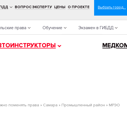
 ПДД
ВОПРОС ЭКСПЕРТУ
ЦЕНЫ
О ПРОЕКТЕ
льские права
Обучение
Экзамен в ГИБДД
ВТОИНСТРУКТОРЫ
МЕДКО
жно поменять права
»
Самара
»
Промышленный район
»
МРЭО