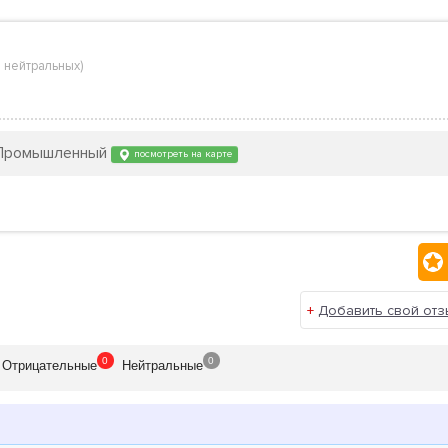
 нейтральных
)
н Промышленный
посмотреть на карте
+
Добавить свой отз
0
0
Отрицат
ельные
Нейтр
альные