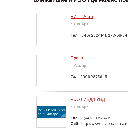
Ближайшие МРЭО где можно пом
ВИП - Авто
г. Самара
Тел.:
(846) 222-11-11, 279-08-84
Права
г. Самара
Тел.:
89999675845
РЭО ГИБДД УВД
г. Самара
Тел.:
8 (846) 331-17-01
Сайт:
http://www.mreo-samara.ru