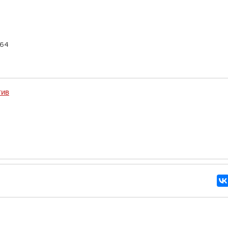
-64
тив