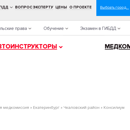
 ПДД
ВОПРОС ЭКСПЕРТУ
ЦЕНЫ
О ПРОЕКТЕ
льские права
Обучение
Экзамен в ГИБДД
ВТОИНСТРУКТОРЫ
МЕДКО
я медкомиссия
»
Екатеринбург
»
Чкаловский район
»
Консилиум