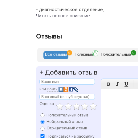
- диагностическое отделение,
Читать полное описание
- отделение восстановительного лечения,
- отделение профосмотров.
Отзывы
Основной задачей специалистов всех отделен
гораздо легче и экономичнее, чем бороться
0
0
Все
отзывы
Полезн
ые
Положит
ельные
(медицинский скрининг) и профилактическог
Ваш врач поможет подобрать наиболее подхо
+
Добавить отзыв
или предстоящем исследовании. Наряду с пр



или
Войти
Оценка
Положительный отзыв
Нейтральный отзыв
Отрицательный отзыв
Подписаться на рассылку