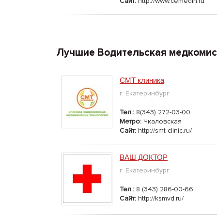
Сайт:
http://www.cemedin.ru
Лучшие Водительская медкомис
СМТ клиника
г. Екатеринбург
Тел.:
8(343) 272-03-00
Метро:
Чкаловская
Сайт:
http://smt-clinic.ru/
ВАШ ДОКТОР
г. Екатеринбург
Тел.:
8 (343) 286-00-66
Сайт:
http://ksmvd.ru/