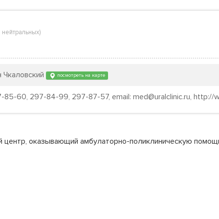
 нейтральных
)
он Чкаловский
посмотреть на карте
85-60, 297-84-99, 297-87-57, email: med@uralclinic.ru, http://ww
й центр, оказывающий амбулаторно-поликлиническую помощь