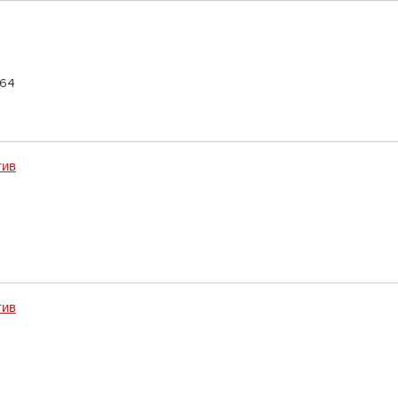
-64
тив
тив