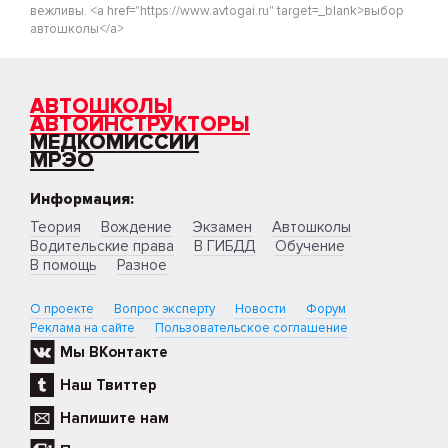
вежливы. <a href="https://www.avtogai.ru" target=_blank>выбор
автошколы</a>
АВТОШКОЛЫ
АВТОИНСТРУКТОРЫ
МЕДКОМИССИИ
МРЭО
Информация:
Теория
Вождение
Экзамен
Автошколы
Водительские права
В ГИБДД
Обучение
В помощь
Разное
О проекте
Вопрос эксперту
Новости
Форум
Реклама на сайте
Пользовательское соглашение
Мы ВКонтакте
Наш Твиттер
Напишите нам