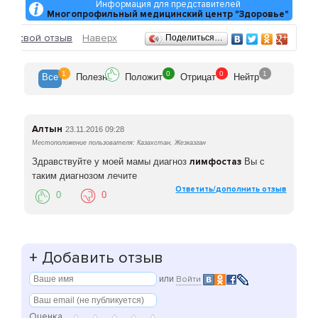
Информация для представителей
Многопрофильный медицинский центр "Здоровье"
Отзывы
ить свой отзыв
Наверх
Поделиться…
1
0
0
1
Все
Полезн
Положит
Отрицат
Нейтр
Алтын
23.11.2016 09:28
Местоположение пользователя: Казахстан, Жезказган
Здравствуйте у моей мамы диагноз
лимфостаз
Вы с
таким диагнозом лечите
Ответить/дополнить отзыв
0
0
+
Добавить отзыв
или
Войти
Оценка