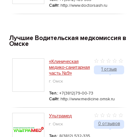
Сайт:
http://www.doctorsash.ru
Лучшие Водительская медкомиссия в
Омске
«Клиническая
медико-санитарная
1 отзыв
часть №9»
г. Омск
Тел.:
+7(3812)79-00-73
Сайт:
http://www.medicine.omsk.ru
Ультрамед
0 отзывов
г. Омск
Тел.:
8(3812) 532-335