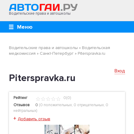
Водительские права и автошколы
Меню
Водительские права и автошколы
»
Водительская
медкомиссия
»
Санкт-Петербург
»
Рiterspravka.ru
Вход
Рiterspravka.ru
Рейтинг
0(0)
Отзывов
0
(
0 положительных
,
0 отрицательных
,
0
нейтральных
)
+
Добавить отзыв