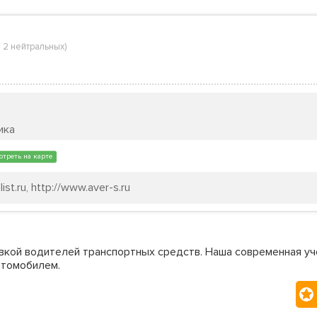
,
2 нейтральных
)
ика
треть на карте
ist.ru, http://www.aver-s.ru
вкой водителей транспортных средств. Наша современная уч
втомобилем.