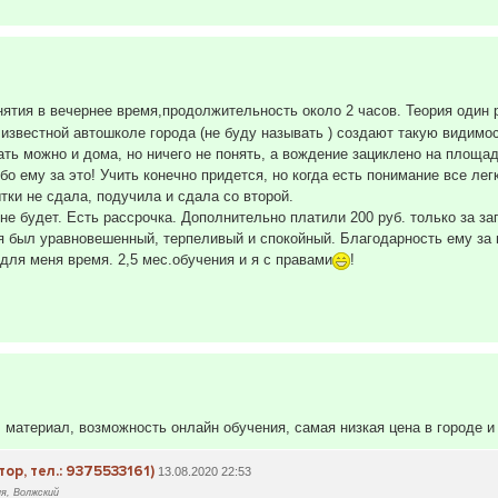
тия в вечернее время,продолжительность около 2 часов. Теория один ра
 известной автошколе города (не буду называть ) создают такую видимос
тать можно и дома, но ничего не понять, а вождение зациклено на площ
 ему за это! Учить конечно придется, но когда есть понимание все лег
ки не сдала, подучила и сдала со второй.
не будет. Есть рассрочка. Дополнительно платили 200 руб. только за за
я был уравновешенный, терпеливый и спокойный. Благодарность ему за 
для меня время. 2,5 мес.обучения и я с правами
!
 материал, возможность онлайн обучения, самая низкая цена в городе и
ор, тел.: 9375533161)
13.08.2020 22:53
я, Волжский