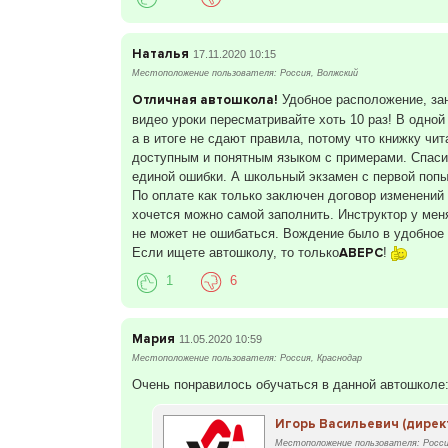
Наталья
17.11.2020 10:15
Местоположение пользователя: Россия, Волжский
Отличная автошкола!
Удобное расположение, заня
видео уроки пересматривайте хоть 10 раз! В одной
а в итоге не сдают правила, потому что книжку чи
доступным и понятным языком с примерами. Спасибо
единой ошибки. А школьный экзамен с первой попыт
По оплате как только заключен договор изменений 
хочется можно самой заполнить. Инструктор у мен
не может не ошибаться. Вождение было в удобное 
Если ищете автошколу, то только
АВЕРС
!
1
6
Мария
11.05.2020 10:59
Местоположение пользователя: Россия, Краснодар
Очень понравилось обучаться в данной автошколе:
Игорь Васильевич (директ
Местоположение пользователя: Росси