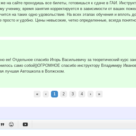
м же на сайте проходишь все билеты, готовишься к сдаче в ГАИ. Инстру
му ученику, время занятия корректируется в зависимости от ваших пож
чится на таких одно удовольствие. На всех этапах обучения и вплоть д
 просто и удобно. Цены невысокие, четко определенные, всегда понятно
о ее! Отдельное спасибо Игорь Васильевичу за теоретический курс зан
омнилось само собой))ОГРОМНОЕ спасибо инструктору Владимиру Иванов
мая лучшая Автошкола в Волжском.
«
‹
1
2
3
4
›
»


