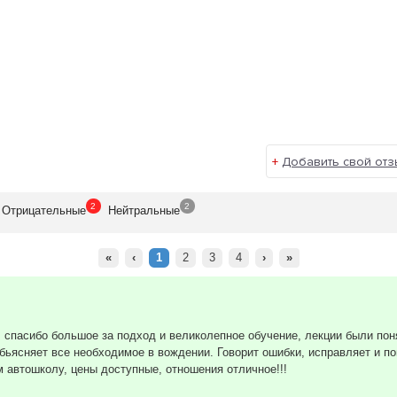
+
Добавить свой отз
2
2
Отрицат
ельные
Нейтр
альные
«
‹
1
2
3
4
›
»
ч спасибо большое за подход и великолепное обучение, лекции были пон
обьясняет все необходимое в вождении. Говорит ошибки, исправляет и п
 автошколу, цены доступные, отношения отличное!!!