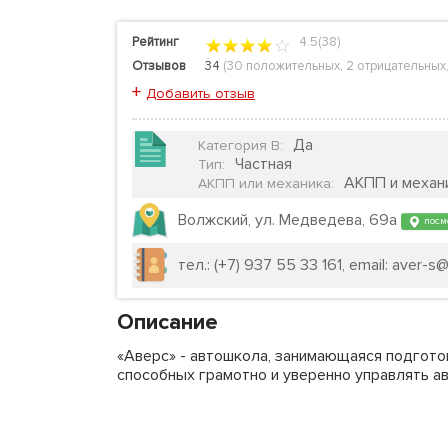
Рейтинг
4.5(38)
Отзывов
34
(
30 положительных
,
2 отрицательных
+
Добавить отзыв
Да
Категория B
:
Частная
Тип
:
АКПП и механ
АКПП или механика
:
Волжский, ул. Медведева, 69а
посмо
тел.: (+7) 937 55 33 161, email: aver-s@l
Описание
«Аверс» - автошкола, занимающаяся подгото
способных грамотно и уверенно управлять а