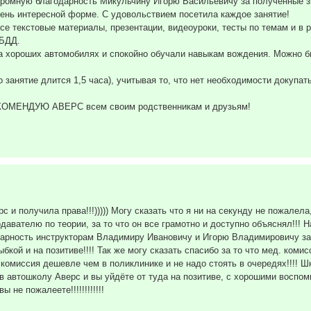
ную благодарность Микульчину Игорю Васильевичу за полученные з
чень интересной форме. С удовольствием посетила каждое занятие!
се текстовые материалы, презентации, видеоуроки, тесты по темам и в
ИБДД.
на хороших автомобилях и спокойно обучали навыкам вождения. Можно б
 занятие длится 1,5 часа), учитывая то, что нет необходимости докупат
РЕКОМЕНДУЮ АВЕРС всем своим родственникам и друзьям!
 и получила права!!!))))) Могу сказать что я ни на секунду не пожалела
авателю по теории, за то что он все грамотно и доступно объяснял!!! 
годарность инструкторам Владимиру Ивановичу и Игорю Владимировичу за
бкой и на позитиве!!!! Так же могу сказать спасибо за то что мед. коми
комиссия дешевле чем в поликлинике и не надо стоять в очередях!!!! Ш
в автошколу Аверс и вы уйдёте от туда на позитиве, с хорошими воспом
 не пожалеете!!!!!!!!!!!!