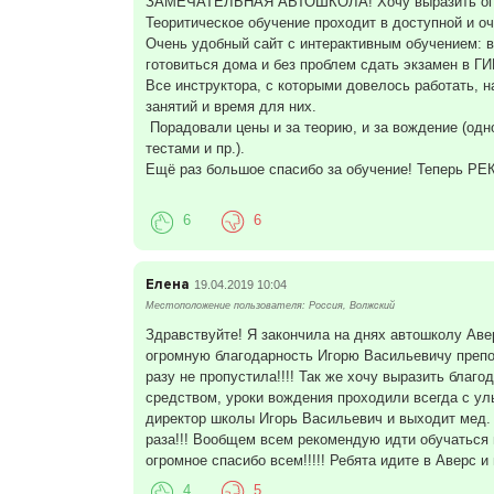
ЗАМЕЧАТЕЛЬНАЯ АВТОШКОЛА! Хочу выразить огром
Теоритическое обучение проходит в доступной и о
Очень удобный сайт с интерактивным обучением: в
готовиться дома и без проблем сдать экзамен в Г
Все инструктора, с которыми довелось работать, 
занятий и время для них.
Порадовали цены и за теорию, и за вождение (одно
тестами и пр.).
Ещё раз большое спасибо за обучение! Теперь 
6
6
Елена
19.04.2019 10:04
Местоположение пользователя: Россия, Волжский
Здравствуйте! Я закончила на днях автошколу Аверс
огромную благодарность Игорю Васильевичу препод
разу не пропустила!!!! Так же хочу выразить бла
средством, уроки вождения проходили всегда с улы
директор школы Игорь Васильевич и выходит мед. 
раза!!! Вообщем всем рекомендую идти обучаться 
огромное спасибо всем!!!!! Ребята идите в Аверс и вы
4
5