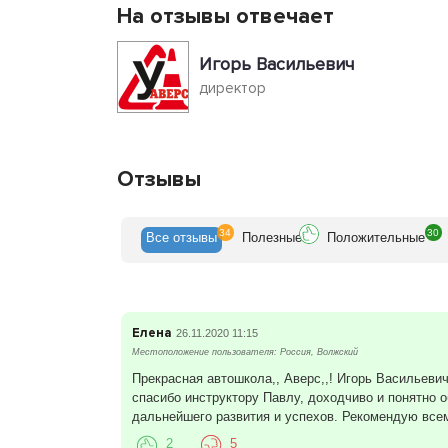
На отзывы отвечает
Игорь Васильевич
директор
Отзывы
34
30
Все
отзывы
Полезн
ые
Положит
ельные
Елена
26.11.2020 11:15
Местоположение пользователя: Россия, Волжский
Прекрасная автошкола,, Аверс,,! Игорь Васильеви
спасибо инструктору Павлу, доходчиво и понятно 
дальнейшего развития и успехов. Рекомендую всем
2
5