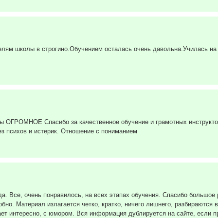
лям школы в строгино.Обучением осталась очень давольна.Училась на
ы ОГРОМНОЕ Спасибо за качественное обучение и грамотных инструкторо
ез психов и истерик. Отношение с пониманием
да. Все, очень понравилось, на всех этапах обучения. Спасибо большое
обно. Материал излагается четко, кратко, ничего лишнего, разбираются
ает интересно, с юмором. Вся информация дублируется на сайте, если п